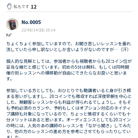
12
私もです
No.0005
22/08/14 (日) 20:14
Ka*
ちょくちょく参加していますので、お聞き苦しいレッスンを垂れ
流していたら申し訳ないとしか言いようがないのですが…（汗）
個人的な見解としては、参加者からも視聴者からも20コイン位が
妥当な線だと感じています。初めの5分は無料、もしくは同時開
催の別レッスンへの横移動が自由にできたらなお良いと思いま
す。
参加している方としても、おひとりでも聴講者いると身が引き締
まる思いがしますし、20コインでも徴収すれば深夜早朝を中心と
した、無観客レッスンからも利益が得られるでしょうし。そもそ
も予約必須のカランや、予約もしくはオプション対応のネイティ
ブ講師も対象になっているので、ちょっと徴収するくらいでも十
分メリットはあると思います。オーディエンスとしても20コイン
の時には、人気のあの講師のレッスンを「ながら聞き」してみた
り、他の方のレッスンの進め方を参考にさせてもらったりしてい
ました。