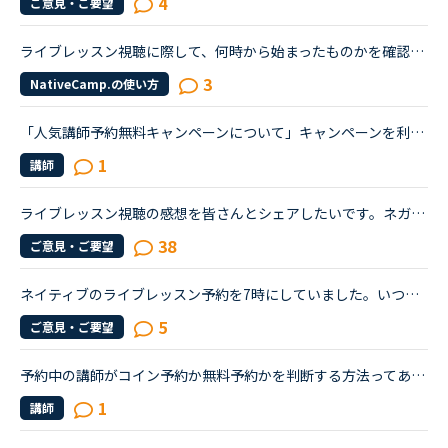
4
ご意見・ご要望
ライブレッスン視聴に際して、何時から始まったものかを確認できますか？視聴をしてみようと思いましたが、入室後すぐに終わってしまったらどうしようと思い、入室をためらってしまいました。視聴したいレッスン...
3
NativeCamp.の使い方
「人気講師予約無料キャンペーンについて」キャンペーンを利用して、初めて受講する講師の授業を予約しました。そしてその後再びその講師の予約サイトに戻ったところ、他の時間帯の授業も予約無料の赤印がまだつ...
1
講師
ライブレッスン視聴の感想を皆さんとシェアしたいです。ネガティブコメントは直接NCに伝えるとして、笑ポジティブなコメントを聞きたいです。私の感想は、今キャンペーン期間でなので40円で受けた事のない先生の...
38
ご意見・ご要望
ネイティブのライブレッスン予約を7時にしていました。いつもiPadで受講していますが、「予約に進む」以降が進めません。これは他の方がおっしゃっている、PCからだとネイティブのライブレッスンが視聴出来たと言...
5
ご意見・ご要望
予約中の講師がコイン予約か無料予約かを判断する方法ってあるのでしょうか？新人講師のため無料で予約できた、という認識の予約が1件あります。本日、お気に入りの他の講師のスケジュールが公開されたので、同じ...
1
講師