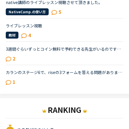
native講師のライブレッスン視聴させて頂きました。
5
NativeCamp.の使い方
ライブレッスン視聴
4
教材
3週間ぐらいずっとコイン無料で予約できる先生がいるのですが、この先生はインセンティブをもらっているのでしょうか？それともスタンバイクラスと同じ扱いですか？また、ずっと無料で予約できる先生はどのような...
2
カランのステージ6で、riseの3フォームを答える問題がありました。NewWorkのListenで講師に「ライセン」(カタカナ発音表記ですみません)と言われて「？？？」となりましたが、なんどか聞き取れないでいるうちに、...
1
RANKING