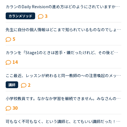
カランのDaily Revisionの進め方はどのようにされていますか？カランを始めて2週間です。いまStage 2に取り組んでいるのですが、だんだんと難しくなってきて、即答できない質問が増えてきました。復習はしている...
3
カランメソッド
先生に自分の個人情報はどこまで知られているものなのでしょうか？発音のレッスンで、一回でうまくできなかったチャプターがあったので違う先生で再度受講しました。その時に先生に「あ、一回やったのね？」と聞...
5
カランを「Stage1のときは苦手・嫌だったけれど、その後どんどん好きになっていた／楽しくなっていった」方のお話を伺ってみたいです。いつも楽しく、共感しながらNC広場を拝見しています。カランを受講したく、1...
14
ここ最近、レッスンが終わると同一教師の〜の注意喚起のメッセージが現れ、評価の画面にならなかったので、しばらく評価していませんでしたが、ここのトピックで履歴から評価できることを知りました。慌てて過去...
2
講師
小学校教員です。なかなか学習を継続できません。みなさんの教材の使用方法，継続方法を教えて下さい。英語が教科化されたこともあり「ALTの先生とスムーズに打ち合わせをしたり，授業でたくさん英語を使いたい！...
30
可もなく不可もなく、という講師と、とてもいい講師だった！という講師がいると思いますが、皆さんは受講後の評価はどうしていますか？この両者は本当は評価では差をつけたいのですが、☆４は「わずかに難あり」と...