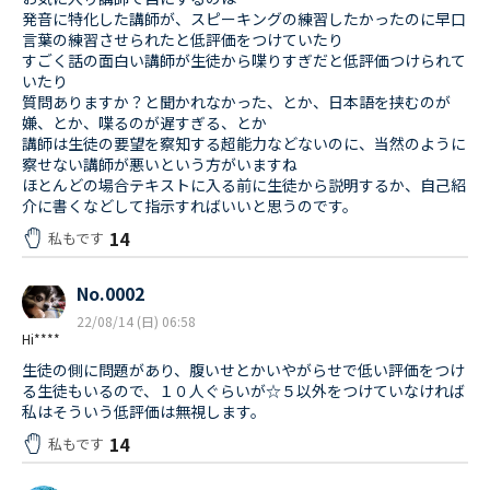
発音に特化した講師が、スピーキングの練習したかったのに早口
言葉の練習させられたと低評価をつけていたり
すごく話の面白い講師が生徒から喋りすぎだと低評価つけられて
いたり
質問ありますか？と聞かれなかった、とか、日本語を挟むのが
嫌、とか、喋るのが遅すぎる、とか
講師は生徒の要望を察知する超能力などないのに、当然のように
察せない講師が悪いという方がいますね
ほとんどの場合テキストに入る前に生徒から説明するか、自己紹
介に書くなどして指示すればいいと思うのです。
14
私もです
No.0002
22/08/14 (日) 06:58
Hi****
生徒の側に問題があり、腹いせとかいやがらせで低い評価をつけ
る生徒もいるので、１０人ぐらいが☆５以外をつけていなければ
私はそういう低評価は無視します。
14
私もです