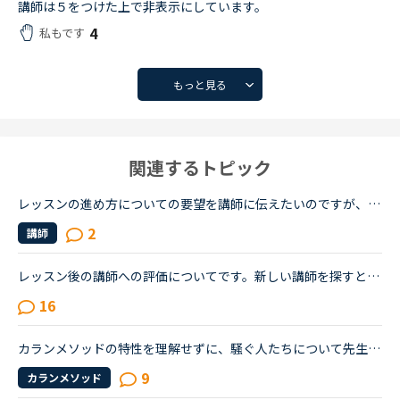
講師は５をつけた上で非表示にしています。
4
私もです
もっと見る
関連するトピック
レッスンの進め方についての要望を講師に伝えたいのですが、うまく伝えられません。皆様はレッスンの最初や、最中に「ここはとばして」とか「ここはじっくりやりたい」とか伝えていますか？私はレッスンの最中に...
2
講師
レッスン後の講師への評価についてです。新しい講師を探すときに参考にしていますが、星２とか３とかがあってもコメントを書かれていないケースが多いように見えます。コメントのない低評価は他の受講者からみて...
16
カランメソッドの特性を理解せずに、騒ぐ人たちについて先生方のレビューを見ていると、カランの進め方について苦言を呈しているレビューが目立つように思いました。これについて、個人的には「それは、生徒の方...
9
カランメソッド