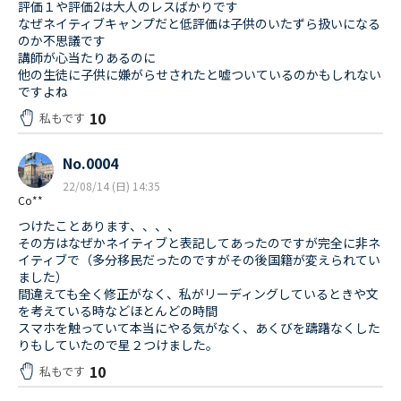
評価１や評価2は大人のレスばかりです
なぜネイティブキャンプだと低評価は子供のいたずら扱いになる
のか不思議です
講師が心当たりあるのに
他の生徒に子供に嫌がらせされたと嘘ついているのかもしれない
ですよね
10
私もです
No.0004
22/08/14 (日) 14:35
Co**
つけたことあります、、、、
その方はなぜかネイティブと表記してあったのですが完全に非ネ
イティブで（多分移民だったのですがその後国籍が変えられてい
ました）
間違えても全く修正がなく、私がリーディングしているときや文
を考えている時などほとんどの時間
スマホを触っていて本当にやる気がなく、あくびを躊躇なくした
りもしていたので星２つけました。
10
私もです