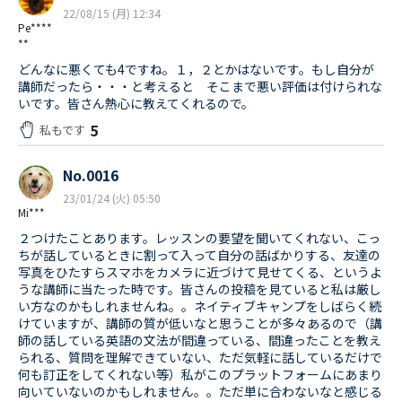
22/08/15 (月) 12:34
Pe****
**
どんなに悪くても4ですね。１，２とかはないです。もし自分が
講師だったら・・・と考えると そこまで悪い評価は付けられな
いです。皆さん熱心に教えてくれるので。
5
私もです
No.0016
23/01/24 (火) 05:50
Mi***
２つけたことあります。レッスンの要望を聞いてくれない、こっ
ちが話しているときに割って入って自分の話ばかりする、友達の
写真をひたすらスマホをカメラに近づけて見せてくる、というよ
うな講師に当たった時です。皆さんの投稿を見ていると私は厳し
い方なのかもしれませんね。。ネイティブキャンプをしばらく続
けていますが、講師の質が低いなと思うことが多々あるので（講
師の話している英語の文法が間違っている、間違ったことを教え
られる、質問を理解できていない、ただ気軽に話しているだけで
何も訂正をしてくれない等）私がこのプラットフォームにあまり
向いていないのかもしれません。。ただ単に合わないなと感じる