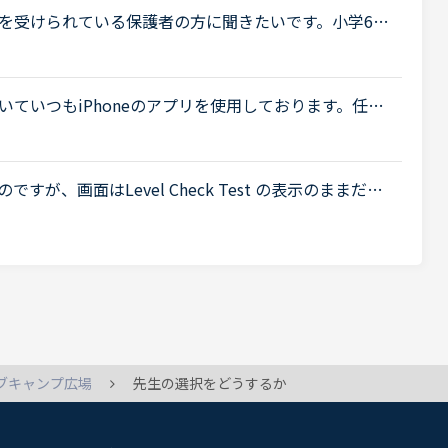
を受けられている保護者の方に聞きたいです。小学6年
を２つ受けました。娘は英語経験はほぼ学校の授業の
ていつもiPhoneのアプリを使用しております。任意
外したい場合は、アジアからオセアニアまで7つの全て
すが、画面はLevel Check Test の表示のままだっ
択を設定し直そうと思ったのですが結局わからずその
ブキャンプ広場
先生の選択をどうするか