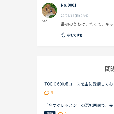
No.0001
22/08/14 (日) 04:40
Se*
最初のうちは、怖くて、キャ
0
私もです
関
TOEIC 600点コースを主に受講
なぜこの選択肢じゃだめなのかわからないこ
4
など）そういう答えを選んだときは、講.
「今すぐレッスン」の選択画面で、先
ホのアンドロイドのアプリで受講して
2
講師