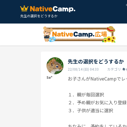
先生の選択をどうするか
先生の選択をどうするか
22/08/14 (日) 04:33
カテゴリ
キ
Se*
お子さんがNativeCam
１．親が毎回選択
２．予め親がお気に入り登録
３．子供が適当に選択
ちなみに、予約をしているか