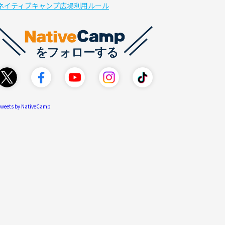
ネイティブキャンプ広場利用ルール
weets by NativeCamp