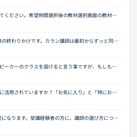
..
てください。希望時間選択後の教材選択画面の教材選
って違うのですが、みなさんはそのようなことはあり
4の終わりかけです。カラン講師は最初からずっと同じ
す。次第にこのまま同じ先生のまんまで良いのか。で
ピーカーのクラスを設けると言う事ですが、もしも料
リケーションからの入り口としても、せめて現状の講
に活用されていますか？「お気に入り」と「特にお気
とないですか？★★★★私は「この先生、またレッス
..
程になります。受講経験者の方に、講師の選び方につい
会った場合、同じ講師でレッスンを受け続けた方がよ