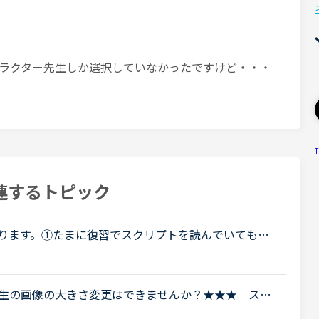
ラクター先生しか選択していなかったですけど・・・
T
連するトピック
しております。①たまに復習でスクリプトを読んでいても、
とがあります。（Part2 Question31の選択肢B
..
生の画像の大きさ変更はできませんか？★★★ スマ
います。昨日、アプリのアップデートをしてから、ア