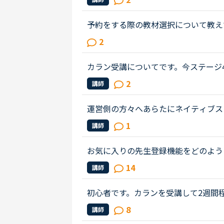
プリ内が少し変わりました。そして、今.
予約をする際の教材選択について教え
択欄に自動的に出てくる教材が日によ
2
ませんか？日によって自動的に最初...
カラン受講についてです。今ステージ
先生で声やテンポに慣れてしまってま
2
講師
ももうすっかり進行具合も全て把握...
運営側の方々へあらたにネイティブス
金体系を変えるのであれば、同じアプ
1
講師
師の選択画面とネイティブスピーカ...
お気に入りの先生登録機能をどのよう
に入り」のパターンが欲しいと思うこ
14
講師
ン受けたいな」と思うとお気に入りに登.
初心者です。カランを受講して2週間
てお伺いします。自分に合う講師に出
8
講師
いでしょうか？と言うのも、現在私...