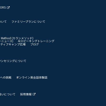
TORS
ついて
ファミリープランについて
an Method (カランメソッド)
イリーニュース)
AIスピーキングトレーニング
イティブキャンプ広場
ブログ
ウンセリングについて
 世界への挑戦
オンライン英会話体験談
扱いについて
採用情報