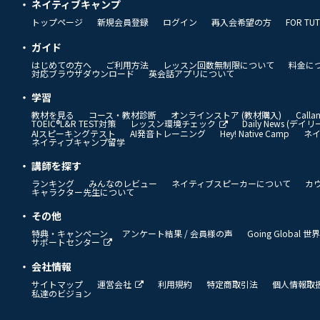
ネイティブキャンプ
トップページ
新規会員登録
ログイン
再入会希望の方
FOR TU
ガイド
はじめての方へ
ご利用方法
レッスン回数無制限について
料金に
対応ブラウザダウンロード
英会話アプリについて
学習
教材を見る
コース・教材診断
オンラインストア (教材購入)
Call
TOEIC®L&R TEST対策
レッスン環境チェック
Daily News (デ
AIスピーキングテスト
AI発音トレーニング
Hey! Native Camp
ネ
ネイティブキャンプ留学
講師を探す
ランキング
みんなのレビュー
ネイティブスピーカーについて
カ
キャラクター先生について
その他
特典・キャンペーン
アンケート結果 / 会員様の声
Going Global
サポートセンター
会社情報
サイトマップ
運営会社
利用規約
特定商取引法
個人情報取
私達のビジョン