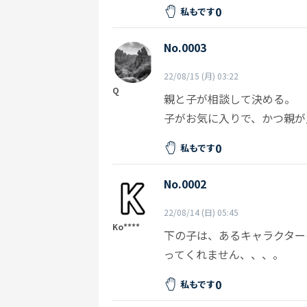
0
私もです
No.0003
22/08/15 (月) 03:22
Q
親と子が相談して決める。
子がお気に入りで、かつ親が
0
私もです
No.0002
22/08/14 (日) 05:45
Ko****
下の子は、あるキャラクター
ってくれません、、、。
0
私もです