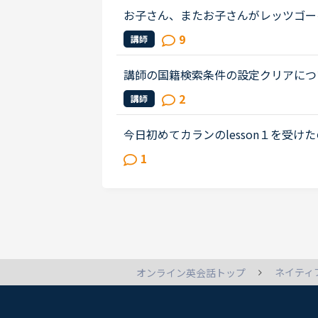
お子さん、またお子さんがレッツゴー
生の娘が今無料体験中で初心者コース
9
講師
みです。オンライン英会話を選択し...
講師の国籍検索条件の設定クリアについ
の国籍を選択したり、特定の国籍を除
2
講師
のエリアを一つ一つ、開いては閉じ...
今日初めてカランのlesson１を受けたので
たので開始直後アレ？っと思い教材選
1
ままレッスンが進行してしまいまし...
ネイティ
オンライン英会話トップ