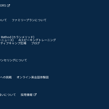
TORS
ついて
ファミリープランについて
an Method (カランメソッド)
イリーニュース)
AIスピーキングトレーニング
イティブキャンプ広場
ブログ
ウンセリングについて
 世界への挑戦
オンライン英会話体験談
扱いについて
採用情報