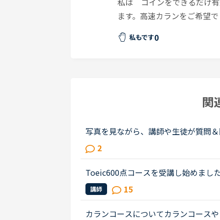
私は コインをできるだけ有
ます。高速カランをご希望で
0
私もです
関
写真を見ながら、講師や生徒が質問＆
かのコースを受講してみたのですが、
2
続いてのリーディング・conversatio..
Toeic600点コースを受講し始め
年のToeic535点でした。得点を
15
講師
をつけたくて、このコースに取り組...
カランコースについてカランコースや