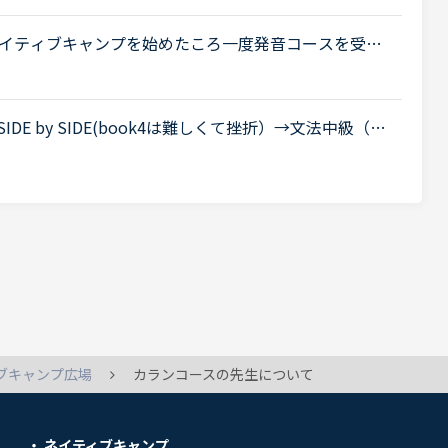
イティブキャンプを始めたころ一度発音コースを受講
サウンドの違いがわからず、熱心に指導されその違いを
.
E by SIDE(book4は難しくて挫折）→文法中級（半
た。先日レッスン中に何人かの講師から文法はもうや
..
ブキャンプ広場
カランコースの先生について
ネイティブキャンプ