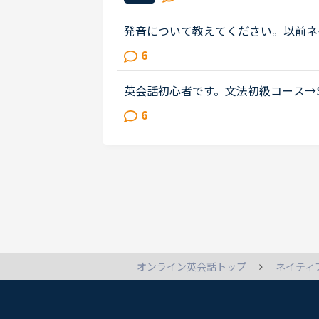
発音について教えてください。以前ネ
しました。その際、SサウンドとSH
6
理解しました。（聞き分けはできませ..
英会話初心者です。文法初級コース→SID
分まで）→文法初級コースを終えまし
6
る必要はないから、スピーキングコース.
ネイティ
オンライン英会話トップ