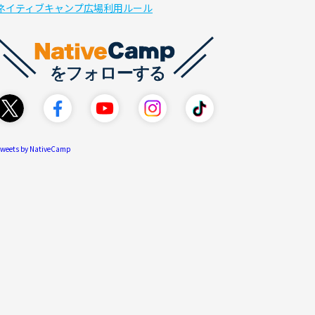
ネイティブキャンプ広場利用ルール
weets by NativeCamp