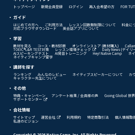
トップページ
新規会員登録
ログイン
再入会希望の方
FOR TU
ガイド
はじめての方へ
ご利用方法
レッスン回数無制限について
料金に
対応ブラウザダウンロード
英会話アプリについて
学習
教材を見る
コース・教材診断
オンラインストア (教材購入)
Call
TOEIC®L&R TEST対策
レッスン環境チェック
Daily News (デ
AIスピーキングテスト
AI発音トレーニング
Hey! Native Camp
ネ
ネイティブキャンプ留学
講師を探す
ランキング
みんなのレビュー
ネイティブスピーカーについて
カ
キャラクター先生について
その他
特典・キャンペーン
アンケート結果 / 会員様の声
Going Global
サポートセンター
会社情報
サイトマップ
運営会社
利用規約
特定商取引法
個人情報取
私達のビジョン
Copyright © 2026 Native Camp, Inc. All Rights Reserved.