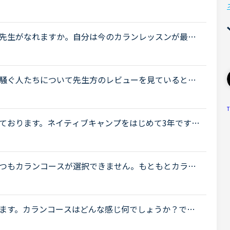
を受けました。カランの経験のある方だれかそのレッ
先生がなれますか。自分は今のカランレッスンが最後
と思います。通常カランは後1か月くらいで終わりそう
騒ぐ人たちについて先生方のレビューを見ていると、
いるレビューが目立つように思いました。これについ
T
ております。ネイティブキャンプをはじめて3年です。
げで、段々と言いたいことを表現でき、先生の話して
つもカランコースが選択できません。もともとカラン
いないのでしょうか？
ます。カランコースはどんな感じ何でしょうか？でき
‍♀️🙇‍♀️🙇‍♀️💦