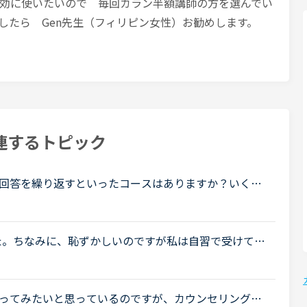
効に使いたいので 毎回カラン半額講師の方を選んでい
したら Gen先生（フィリピン女性）お勧めします。
連するトピック
回答を繰り返すといったコースはありますか？いくつ
どの英会話のコースも、基本的には・講師の方の後に
.
ました。ちなみに、恥ずかしいのですが私は自習で受けて昨
もう少し伸ばしたいのと、速い英語の一言一言を聴き取る力
ってみたいと思っているのですが、カウンセリングの