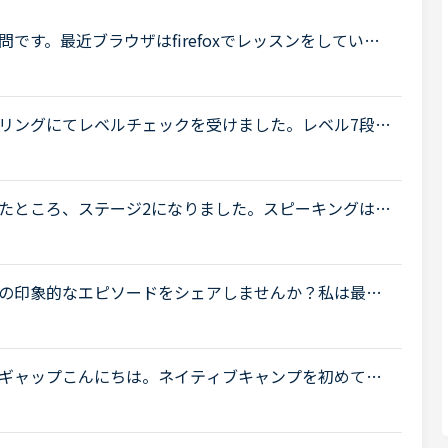
です。最近ブラウザはfirefoxでレッスンをしてい
っていました。しかしfirefoxのメモリ使用量が大き
.
リングにてレベルチェックを受けました。レベル7段階
ョックを受けています。1年以上やってこのレベルなん
たところ、ステージ2になりました。スピーキングは苦
ませんが、ここ数年の自身の英語学習から考えるとシ
の印象的なエピソードをシェアしませんか？私は最
ハマっています。あるとき先生が「カメルーンやアフ
.
ギャップこんにちは。ネイティブキャンプを初めて早
しぶりにレベルチェックをやってみたところ、レベル5