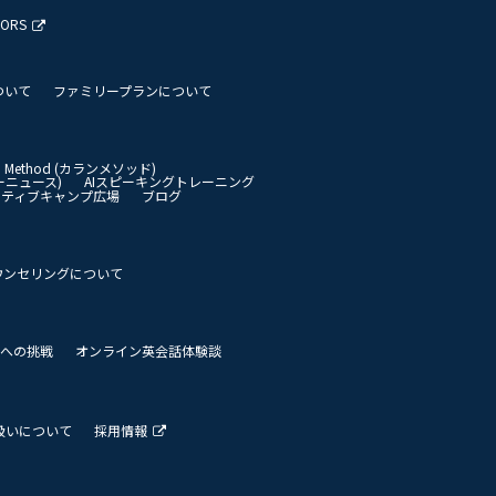
TORS
ついて
ファミリープランについて
an Method (カランメソッド)
イリーニュース)
AIスピーキングトレーニング
イティブキャンプ広場
ブログ
ウンセリングについて
 世界への挑戦
オンライン英会話体験談
扱いについて
採用情報