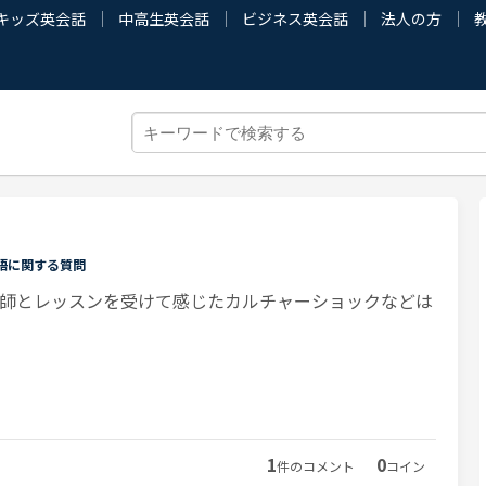
キッズ英会話
中高生英会話
ビジネス英会話
法人の方
語に関する質問
師とレッスンを受けて感じたカルチャーショックなどは
1
0
件のコメント
コイン