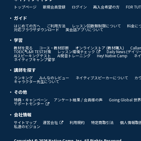
トップページ
新規会員登録
ログイン
再入会希望の方
FOR TU
ガイド
はじめての方へ
ご利用方法
レッスン回数無制限について
料金に
対応ブラウザダウンロード
英会話アプリについて
学習
教材を見る
コース・教材診断
オンラインストア (教材購入)
Call
TOEIC®L&R TEST対策
レッスン環境チェック
Daily News (デ
AIスピーキングテスト
AI発音トレーニング
Hey! Native Camp
ネ
ネイティブキャンプ留学
講師を探す
ランキング
みんなのレビュー
ネイティブスピーカーについて
カ
キャラクター先生について
その他
特典・キャンペーン
アンケート結果 / 会員様の声
Going Global
サポートセンター
会社情報
サイトマップ
運営会社
利用規約
特定商取引法
個人情報取
私達のビジョン
Copyright © 2026 Native Camp, Inc. All Rights Reserved.