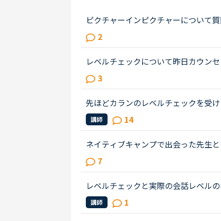
ピクチャーインピクチャーについて質問
て、ピクチャーインピクチャー機能を使
2
い事がわかったので、久しぶりにGoo..
レベルチェックについて昨日カウンセ
のうちレベル3だと言われちょっとシ
3
だと。そしてカウンセラーの方に今...
先ほどカランのレベルチェックを受け
手で、受け答えが悪かったのかもしれ
14
講師
ョッキングでした...通常のレッス...
ネイティブキャンプで出会った先生と
近、カメルーン人の先生のレッスンに
7
リカについて、日本人はどんな印象を..
レベルチェックと実際の会話レベルの
1.5年。先生たちのおかげで、先日久
1
講師
をいただきました。これは、ネイテ...