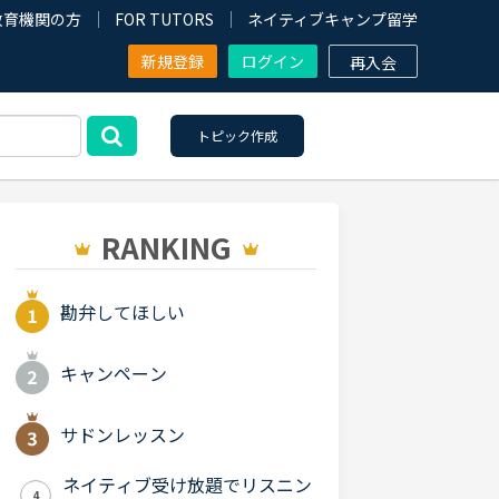
教育機関の方
FOR TUTORS
ネイティブキャンプ留学
新規登録
ログイン
再入会
トピック作成
RANKING
勘弁してほしい
キャンペーン
サドンレッスン
ネイティブ受け放題でリスニン
4