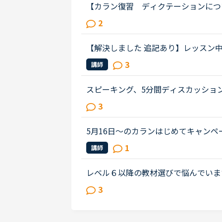
【カラン復習 ディクテーションにつ
んでいます。した方が良いとは思うの
2
強の方が必要なのではないかと感じ...
【解決しました 追記あり】レッスン
ションやトピックトークを受ける際に
3
講師
る場合）を見ることってどう思いま...
スピーキング、5分間ディスカッショ
由に動き回れる、トラブルが起きても
3
ました。カウンセリングでレベルチ...
5月16日〜のカランはじめてキャン
つい先日カラン初回を受けたばかりで
1
講師
対象外との事で悔しいです...同じよ...
レベル６以降の教材選びで悩んでいま
まいました。Stage5の「ペンを（
3
生にもよるのでしょうが、例文のお...