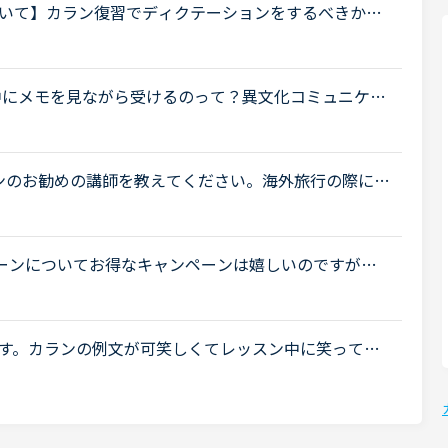
いて】カラン復習でディクテーションをするべきか悩
ですが、今の自分にはディクテーションよりも他の勉
中にメモを見ながら受けるのって？異文化コミュニケー
予習したメモや前回のレッスンメモ（同じ内容を受け
ンのお勧めの講師を教えてください。海外旅行の際に自
対処できるような英語力を身に付けたいと思い入会し
ペーンについてお得なキャンペーンは嬉しいのですが、
したので、一度でもレベルチェックを受けてしまうと
す。カランの例文が可笑しくてレッスン中に笑ってし
シャツの）ボタン穴に入れています」というところで、先