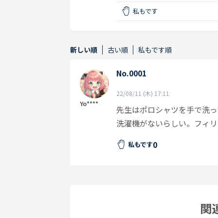
私もです
新しい順
古い順
私もです順
No.0001
22/08/11 (木) 17:11
Yo****
先生はポロシャツを手で洗っ
洗濯機がないらしい。フィリ
0
私もです
関