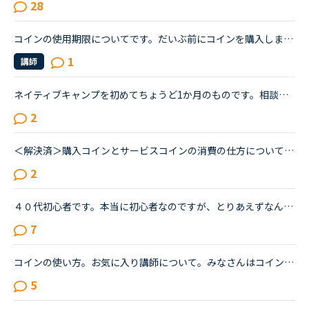
28
コインの使用期限についてです。だいぶ前にコインを購入しました。まだそのコインを全然使えていないと思うのですが講師や自分自身からの予約キャンセルやキャンペーンでコインを購入した後に頂きました。なるべ...
1
講師
ネイティブキャンプを初めてちょうど1か月のものです。相談したいことがあり、初投稿させて頂きました。今までは、今すぐレッスンを主体に受けてきました。今後も今すぐレッスンを主体に受けていきたいと考えてお...
2
＜解決済＞購入コインとサービスコインの消費の仕方について質問です。本当ならCsに問い合わせるべきなのですが今は忙しいらしく回答が中々来ないのでこちらに書きます。購入コインの有効期限は1月中旬頃。サービ...
2
４０代初心者です。本当に初心者なのですが、とりあえずなんとか緊張しながらもレッンしています。初心者はやはり一つのカテゴリに絞ってレッスンしていくべきでしょうか？文法の導入部分は既に終了し、現在はsid...
7
コインの使い方。お気に入り講師について。みなさんはコインはどのように使ってますか？私はカランをしてるので、コインはその授業に当ててます。それ以外は使ってませんがカランしてるとお金がすごくかかってし...
5