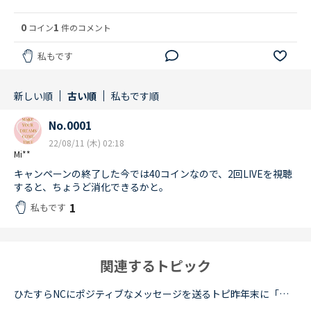
0
1
コイン
件のコメント
私もです
新しい順
古い順
私もです順
No.0001
22/08/11 (木) 02:18
Mi**
キャンペーンの終了した今では40コインなので、2回LIVEを視聴
すると、ちょうど消化できるかと。
1
私もです
関連するトピック
ひたすらNCにポジティブなメッセージを送るトピ昨年末に「ひたすらNCに感謝を述べるトピ運営編」というトピを見て、とても温かい気持ちになったのを覚えています。ここ数日、例の「６０分ルール」の導入に際して...