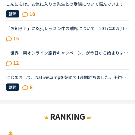
こんにちは。お気に入りの先生との受講について悩んでいます。私は基本的に予約しません。時間が自由になる仕事なので受講したいと思えば好きな時に出来ると言う事と、コイン購入のお金の余裕がない為です。お気...
10
講師
「お知らせ」に&gt;レッスン中の離席について 2017年02月19日&gt;一部の会員様で、レッスンされることなく、離席をされる方がおられます。&gt;離席の際は、退室を選択いただきますようお願い申し上げます。&gt;...
15
「世界一周オンライン旅行キャンペーン」が今日から始まりました。「 <a href="https://nativecamp.net/campaign/world_trip_online" target="_blank">https://nativecamp.net/campaign/world_trip_online</a> 」20か国の先生をすべて受講して、500コインがいただけるようです。(500円分のコイン即ち2...
12
はじめまして、NativeCampを始めて1週間経ちました。予約無しでちょっとした空き時間にレッスンできるのが気に入っています。ところが、時間帯によるのでしょうか、今すぐレッスンしたいと思ってもなかなか講師が...
8
講師
RANKING