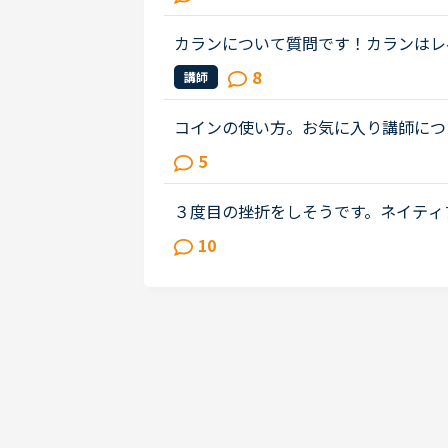
円の購入枠を作っていただけるとあり..
カランについて質問です！カランはレ
をダウンロードしてシャドーイングで
8
講師
と思うのですか、おおまか流れを教...
コインの使い方。お気に入り講師につ
私はカランをしてるので、コインはそ
5
ンしてるとお金がすごくかかってし...
３度目の挫折をしそうです。ネイティ
ころは、フリートークを使って、ネイ
10
の後、どうしても授業を受けるのを...