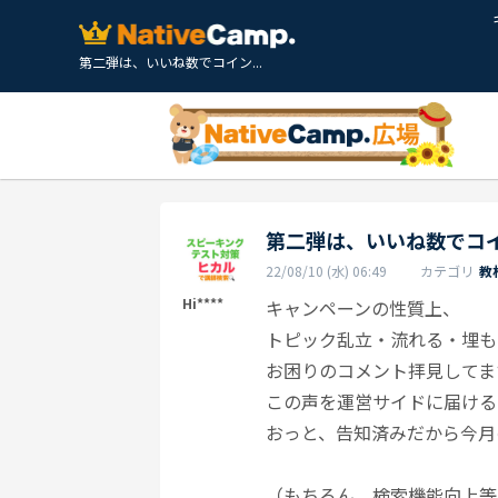
第二弾は、いいね数でコイン...
第二弾は、いいね数でコ
22/08/10 (水) 06:49
カテゴリ
教
Hi****
キャンペーンの性質上、
トピック乱立・流れる・埋も
お困りのコメント拝見してま
この声を運営サイドに届ける
おっと、告知済みだから今月
（もちろん、検索機能向上等