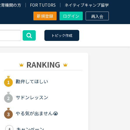
教育機関の方
FOR TUTORS
ネイティブキャンプ留学
新規登録
ログイン
再入会
トピック作成
RANKING
勘弁してほしい
サドンレッスン
やる気が出ません😭
キャンペーン
4