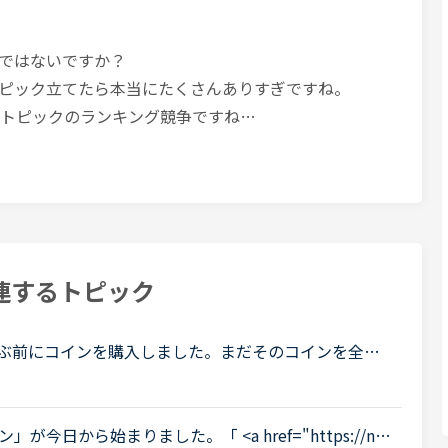
ではないですか？
ピック立てたら本当にたくさんありすぎですね。
れたトピックのランキング競争ですね…
連するトピック
ぶ前にコインを購入しました。まだそのコインを全然
分自身からの予約キャンセルやキャンペーンでコイン
日から始まりました。「 <a href="https://nat