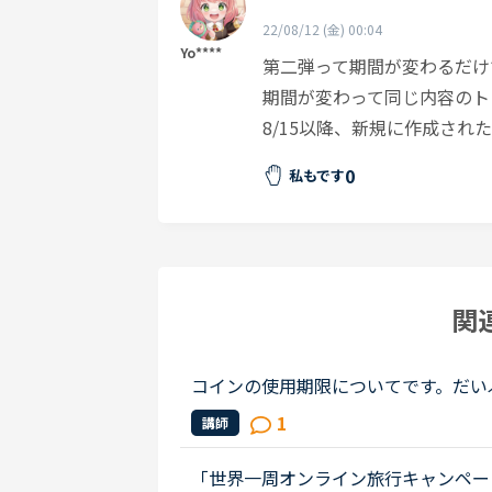
22/08/12 (金) 00:04
Yo****
第二弾って期間が変わるだけ
期間が変わって同じ内容のト
8/15以降、新規に作成さ
0
私もです
関
コインの使用期限についてです。だい
使えていないと思うのですが講師や自
1
講師
を購入した後に頂きました。なるべ...
「世界一周オンライン旅行キャンペーン」が今