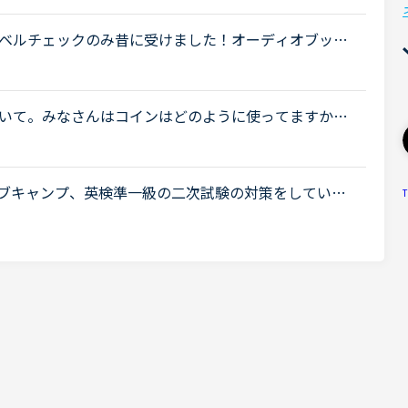
.
ベルチェックのみ昔に受けました！オーディオブック
自己学習しています。実際のレッスンも受けてみよう
いて。みなさんはコインはどのように使ってますか？
の授業に当ててます。それ以外は使ってませんがカラ
ブキャンプ、英検準一級の二次試験の対策をしていた
T
ティブキャンプに大変お世話になりました。でも、そ