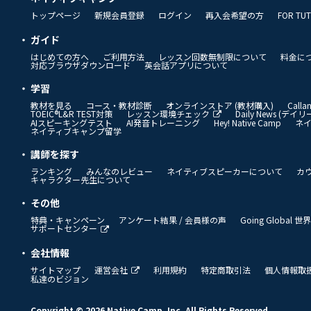
トップページ
新規会員登録
ログイン
再入会希望の方
FOR TU
ガイド
はじめての方へ
ご利用方法
レッスン回数無制限について
料金に
対応ブラウザダウンロード
英会話アプリについて
学習
教材を見る
コース・教材診断
オンラインストア (教材購入)
Call
TOEIC®L&R TEST対策
レッスン環境チェック
Daily News (デ
AIスピーキングテスト
AI発音トレーニング
Hey! Native Camp
ネ
ネイティブキャンプ留学
講師を探す
ランキング
みんなのレビュー
ネイティブスピーカーについて
カ
キャラクター先生について
その他
特典・キャンペーン
アンケート結果 / 会員様の声
Going Global
サポートセンター
会社情報
サイトマップ
運営会社
利用規約
特定商取引法
個人情報取
私達のビジョン
Copyright © 2026 Native Camp, Inc. All Rights Reserved.