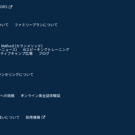
TORS
ついて
ファミリープランについて
an Method (カランメソッド)
イリーニュース)
AIスピーキングトレーニング
イティブキャンプ広場
ブログ
ウンセリングについて
 世界への挑戦
オンライン英会話体験談
扱いについて
採用情報