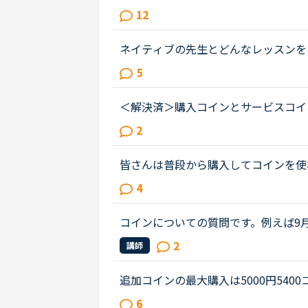
ivecamp.net/campaign/world_trip_o
12
paign/world_trip_online
うです。(500円分のコイン即ち2...
ネイティブの先生とどんなレッスンを
ピーキングテストレベル8、5月は5
5
などをお気に入り先生(100コイン)で..
＜解決済＞購入コインとサービスコイ
合わせるべきなのですが今は忙しいら
2
インの有効期限は1月中旬頃。サービ..
皆さんは普段から購入してコインを使
限があることを知り、できるだけ毎日
4
りの先生でも、必ず新しい学びを感...
コインについての質問です。例えば9月
得したコインが両方余っているとしま
2
講師
ャンペーンのコインは有効期間が60...
追加コインの最大購入は5000円540
さんに頑張っていただき、ボーナスコイン
6