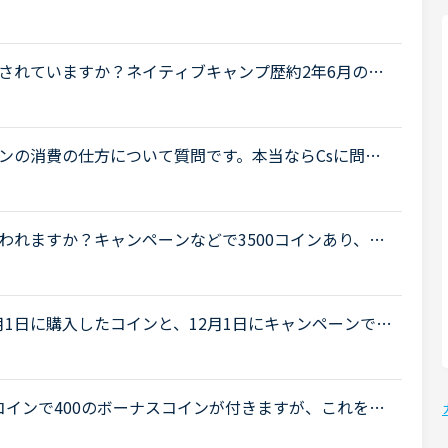
nline" target="_blank">https://nativecamp.net/cam
</a> 」20か国の先生をすべて受講して、500コインがいただけるよ
されていますか？ネイティブキャンプ歴約2年6月のス
でした。カラン中断期はスピーキング・トピックトーク
.
ンの消費の仕方について質問です。本当ならCsに問い
しく回答が中々来ないのでこちらに書きます。購入コ
.
われますか？キャンペーンなどで3500コインあり、期
１つコインを使い消費し続けました。ただ、お気に入
1日に購入したコインと、12月1日にキャンペーンで取
す。その場合、どちらが優先的に消費されますか？キ
0コインで400のボーナスコインが付きますが、これをNC
を奮発していただいて10000円、30000円、50000