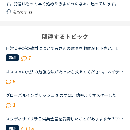
す。発音はもっと早く始めたらよかったなぁ、思っています。
0
私もです
関連するトピック
日常英会話の教材について皆さんの意見をお聞かせ下さい。1週間前からNCを始め、毎日2-4コマ程度受講しています。TOEIC600程度、英会話もできないので、ある程度基礎から始めようと思っています。現在、日常英会...
7
講師
オススメの文法の勉強方法があったら教えてください。ネイティブキャンプを初めて半年ほど経つものです。（２４歳 女）目的は海外の友達と話せるようになりたい。日常会話をマスターしたと思い始めました。レベ...
5
グローバルイングリッシュ をまずは、効率よくマスターしたいです。現実的には、ドラマ中で使われるようなネイティブで話す人よりも、グローバルイングリッシュ（英語を母国語としない人が喋る英語）が私の会社で...
1
スタディサプリ新日常英会話を受講したことがありますか？アメリカ駐在妻、ネイティブキャンプ歴8ヶ月(駐在歴と同じ)です。実践発音、カランを中心に、いろいろ受講して楽しんでいます。最近、スタサプ新日常英会...
15
講師