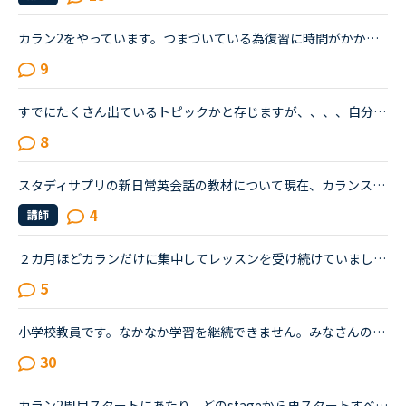
カラン2をやっています。つまづいている為復習に時間がかかります。そうなるとカランレッスン以外が全くできなくなっていて、1日２～3レッスンやっていた日常英会話が、今では１～2日に1回のカランレッスンのみに...
9
すでにたくさん出ているトピックかと存じますが、、、、自分に正直どの教材が合っているのか・・わかりません。今カランのステージ３ですが、それ以外の教材でレッスンを受けるとき、いまだに迷っています発音コ...
8
スタディサプリの新日常英会話の教材について現在、カランステージ4をやっているのですが、カランの他にも何かやろうと思い、以前はトピックトークを少しやっていました。しかし、予習に時間がかかりすぎてモチベ...
4
講師
２カ月ほどカランだけに集中してレッスンを受け続けていましたが、ステージ５で限界を感じ、カランをお休みして「文法、スピーキング、ビジネス」にシフトチェンジをしようと考えています。仕事で英語を読み書き...
5
小学校教員です。なかなか学習を継続できません。みなさんの教材の使用方法，継続方法を教えて下さい。英語が教科化されたこともあり「ALTの先生とスムーズに打ち合わせをしたり，授業でたくさん英語を使いたい！...
30
カラン2周目スタートにあたり、どのstageから再スタートすべきか迷っています。2周目以降の方は戻るstageをどうやって判断されましたか？１）1周目をスタートしたstage２）2周目をスタートしたstageとその判断理...