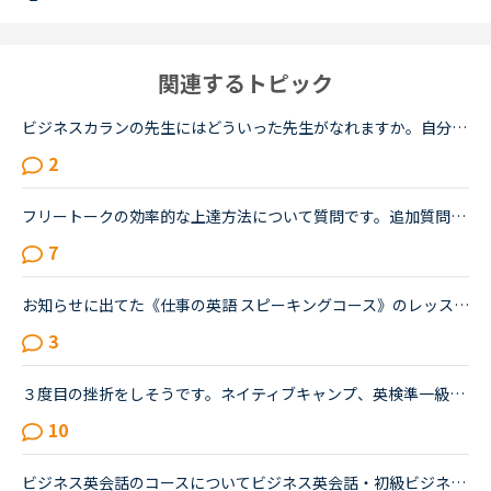
関連するトピック
ビジネスカランの先生にはどういった先生がなれますか。自分は今のカランレッスンが最後まで行ったらビジネスカランに進もうと思います。通常カランは後1か月くらいで終わりそうです。毎日同じ先生のカランを受け...
2
フリートークの効率的な上達方法について質問です。追加質問の為、コメントに投稿致しました。私はこれまで、Callan、SIDE by SIDE、文法等インプット中心の教材で約1年ほど受講してきましたが、今後はフリートー...
7
お知らせに出てた《仕事の英語 スピーキングコース》のレッスンをやってみた方いらっしゃいますか？仕事の際に、英語でプレゼンすることが多くなることをきっかけにビジネス英会話をもっと勉強しなきゃと焦ってた...
3
３度目の挫折をしそうです。ネイティブキャンプ、英検準一級の二次試験の対策をしていたころは、フリートークを使って、ネイティブキャンプに大変お世話になりました。でも、その後、どうしても授業を受けるのを...
10
ビジネス英会話のコースについてビジネス英会話・初級ビジネス英会話・中級ビジネス英会話・上級これらは、インプットがメインなコースな気がしますが、どのようにこれらのコースを利用していますか？ 利用されて...