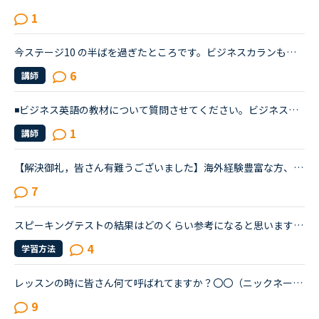
1
今ステージ10 の半ばを過ぎたところです。ビジネスカランもやる予定です。ビジネスカランをなさっているかたにアドバイスいただきたいのですが、ステージ12をおわらせてからビジネスにハイタッチたほうがいいです...
6
講師
◾️ビジネス英語の教材について質問させてください。ビジネス英語を学びたいのですが、ビジネスコースビジネス英会話実践！仕事の英語ビジネスカランだとが良いのでしょうか？この教材を使ったことがある方、教え...
1
講師
【解決御礼，皆さん有難うございました】海外経験豊富な方、ご教示ください。海外（特にビジネスの場）において、「教養」として見なされるのは「語彙力」でしょうか、それとも「発音」でしょうか？NCの講師には...
7
スピーキングテストの結果はどのくらい参考になると思いますか？７月のスピーキングテストを受けてみました。今回は日常英会話ではレベル７(前回より１ダウン)、ビジネスではレベル９(前回より1アップ)でした。前...
4
学習方法
レッスンの時に皆さん何て呼ばれてますか？〇〇（ニックネームのみ）〇〇さんMiss 〇〇Mrs.〇〇Ms.〇〇Mr〇〇私は前は〇〇さんだったのが最近Miss〇〇と呼ばれます講師の方はいつもバラバラです
9