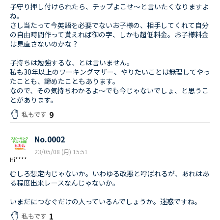
子守り押し付けられたら、チップよこせ〜と言いたくなりますよ
ね。
さし当たって今英語を必要でないお子様の、相手してくれて自分
の自由時間作って貰えれば御の字、しかも超低料金。お子様料金
は見直さないのかな？
子持ちは勉強するな、とは言いません。
私も30年以上のワーキングマザー、やりたいことは無理してやっ
たことも、諦めたこともあります。
なので、その気持ちわかるよ〜でも今じゃないでしょ、と思うこ
とがあります。
9
私もです
No.0002
23/05/08 (月) 15:51
Hi****
むしろ想定内じゃないか。いわゆる改悪と呼ばれるが、あれはあ
る程度出来レースなんじゃないか。
いまだにつなぐだけの人っているんでしょうか。迷惑ですね。
1
私もです