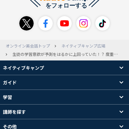
オンライン英会話トップ
ネイティブキャンプ広場
生徒の学習意欲が予測をはるかに上回っていた！？ 度重なるルール変更は、目指していたビジネスモデルが成り立たなかった証ではないでしょうか。 「〇〇放題」で会社が利益を上げるには、絶妙な価格設定、コストの徹底削減、そして一定割合の「元の取れないお客」を見込んでいる。 ところが思ったほどに「元を取らないでいてくれるお客」が少なかったか、それを凌駕するほどに取りまくってるお客が多かった。 そこを読み間違えたから価格設定にも無理が出た。格安のファミリープラン使って家族中で取りまくるお客がこんなにいるとは…。 コストの大部分を占める人件費も、かなり悪条件に抑えているけど（その代わり融通の利く勤務時間とかで埋め合わせ）、講師が事業の最重要資本だから限界がある。 定額だからと、例えば日本人講師と日本語で雑談しに来るだけのお客とか子守り押し付けるためにレッスンに入るお客がいて、それでも講師に支払いは発生するし。（もちろんこんなレッスン、講師だって嫌だけど） でも定額7,000円ポッキリが売りだから引っ込みつかなくて、あれやこれやと小手先の改変。 それにしても、会員の学習意欲（ばかりでは無いとは承知してますが）がすごいってことですよね。 私なんてまだまだです…。なんか、もっとがんばろうって気持ちも出てきた。ここでじゃないかも知れないけど(笑)
ネイティブキャンプ
ガイド
学習
講師を探す
その他