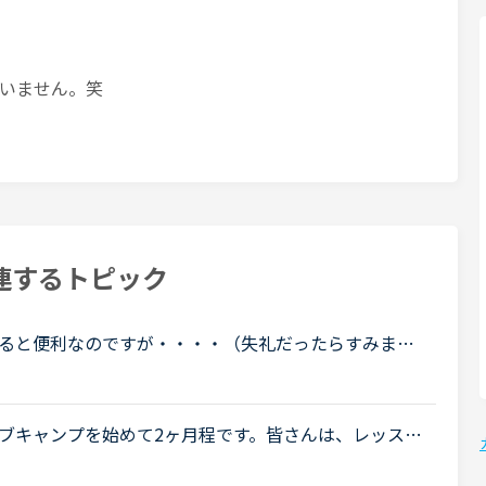
いません。笑
連するトピック
ると便利なのですが・・・・（失礼だったらすみませ
あくまで自分の確認のためです）まだ始めたばかり
..
ブキャンプを始めて2ヶ月程です。皆さんは、レッスン
をかけてやっていらっしゃいますか？新たに知ったフ