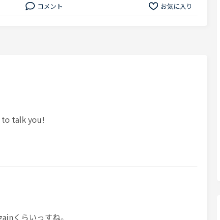
コメント
お気に入り
 to talk you!
u againくらいっすね。