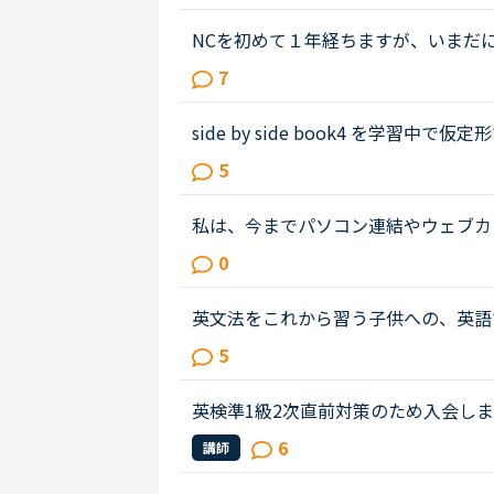
レーズを見返したり、言えなかった...
NCを初めて１年経ちますが、いまだに開
らせて、「今日の予定は？」など急に
7
に質問すらできません。NCはカランか.
side by side book4 を学習中で仮
er, he'd be able be able to lift 
5
were...」とあるため、...
私は、今までパソコン連結やウェブカ
も、ネイティブキャンプの方々から、
0
ん。買ったばかりのウェブカメラ故...
英文法をこれから習う子供への、英語
は、説明そのものを英語で行うのは、
5
と、なかなか厳しいのではないかと思..
英検準1級2次直前対策のため入会し
選んで絞り込んでいます（日本語でフ
6
講師
が英検のどの級まで指導できるのか...