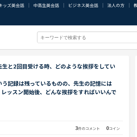
キッズ英会話
中高生英会話
ビジネス英会話
法人の方
先生と2回目受ける時、どのような挨拶をしてい
いう記録は残っているものの、先生の記憶には
。レッスン開始後、どんな挨拶をすればいいんで
3
0
件のコメント
コイン