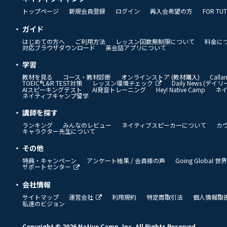
トップページ
新規会員登録
ログイン
再入会希望の方
FOR TU
ガイド
はじめての方へ
ご利用方法
レッスン回数無制限について
料金に
対応ブラウザダウンロード
英会話アプリについて
学習
教材を見る
コース・教材診断
オンラインストア (教材購入)
Call
TOEIC®L&R TEST対策
レッスン環境チェック
Daily News (デ
AIスピーキングテスト
AI発音トレーニング
Hey! Native Camp
ネ
ネイティブキャンプ留学
講師を探す
ランキング
みんなのレビュー
ネイティブスピーカーについて
カ
キャラクター先生について
その他
特典・キャンペーン
アンケート結果 / 会員様の声
Going Global
サポートセンター
会社情報
サイトマップ
運営会社
利用規約
特定商取引法
個人情報取
私達のビジョン
Copyright © 2026 Native Camp, Inc. All Rights Reserved.