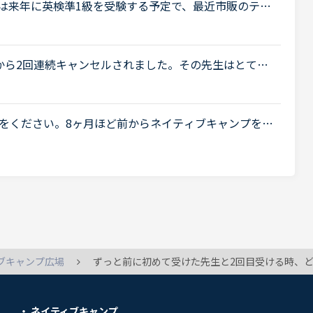
は来年に英検準1級を受験する予定で、最近市販のテキ
。スコアを取るためにはシンプルでも明確正確である
から2回連続キャンセルされました。その先生はとても
ァンもついている感じですが、予約自体はほぼ私だけ
をください。8ヶ月ほど前からネイティブキャンプを始
ることが全然聞き取れず、何を言っていいかもわから
ブキャンプ広場
ずっと前に初めて受けた先生と2回目受ける時、どのような挨拶をしていますか？ 前に受けたことがあるという記録は残ってい
ネイティブキャンプ