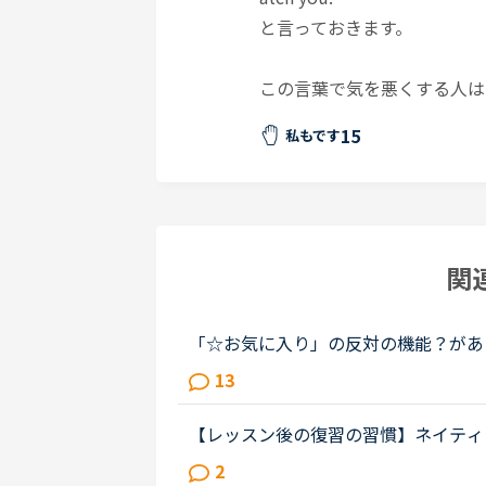
と言っておきます。
この言葉で気を悪くする人は
15
私もです
関
「☆お気に入り」の反対の機能？があ
んが、やはり相性があると思うので、
13
で、まずはお気に入りの先生をたくさん.
【レッスン後の復習の習慣】ネイティ
後の復習を、いつ、どれくらいの時間
2