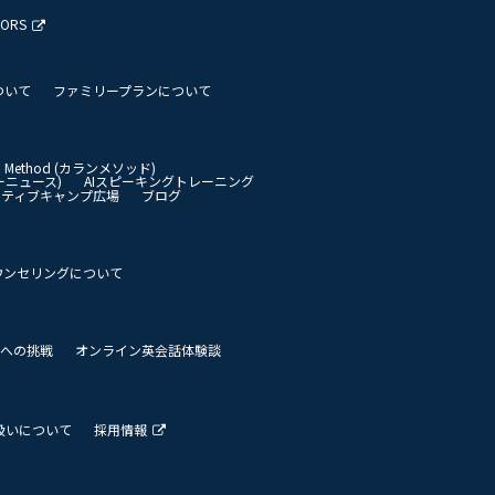
TORS
ついて
ファミリープランについて
an Method (カランメソッド)
イリーニュース)
AIスピーキングトレーニング
イティブキャンプ広場
ブログ
ウンセリングについて
 世界への挑戦
オンライン英会話体験談
扱いについて
採用情報