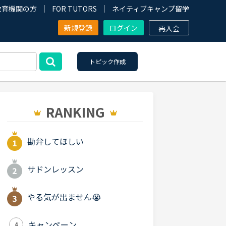
教育機関の方
FOR TUTORS
ネイティブキャンプ留学
新規登録
ログイン
再入会
トピック作成
RANKING
勘弁してほしい
サドンレッスン
やる気が出ません😭
キャンペーン
4