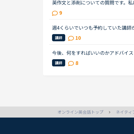
英作文と添削についての質問です。私
ストでライティング練習を始めました
9
事が大事だと思うものの、自分の英...
週4くらいでいつも予約していた講師
教えるのがうまいので評価もよく、フ
10
講師
が一日一回いれている感じです。ご...
今後、何をすればいいのかアドバイス
めました。最初は本当に先生の言って
8
講師
ない状況でのスタートでした。週30...
ネイティ
オンライン英会話トップ