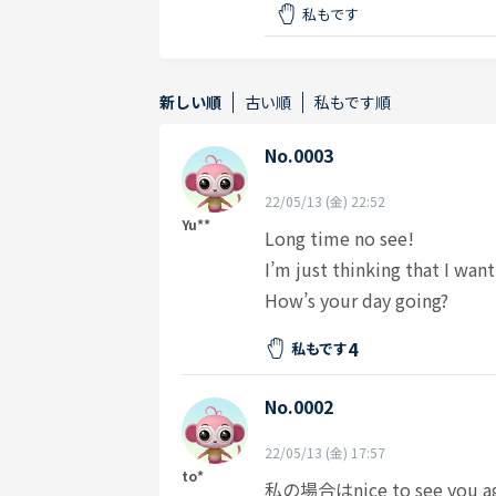
私もです
新しい順
古い順
私もです順
No.0003
22/05/13 (金) 22:52
Yu**
Long time no see!
I’m just thinking that I want
How’s your day going?
4
私もです
No.0002
22/05/13 (金) 17:57
to*
私の場合はnice to see yo