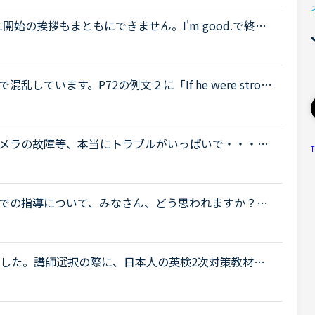
始の挨拶もまともにできません。I'm good.で終わ
振られた質問にうまく答えられず、レッスン中に講師
..
定形で混乱しています。P72の例文２に「If he were strong
weights.」とあり、その下に「※ If [I,he,she,it,we,you,they]
メラの故障等、本当にトラブルがいっぱいで・・・で
T
たった一度も気分の悪い対応を受けたことがありませ
での指導について、みなさん、どう思われますか？私
少なくとも中学校の文法の範囲が一通り終わらない
.
ました。講師選択の際に、日本人の英検2次対策教材を
ィードバックや相談をしたいので)。しかし講師の方々