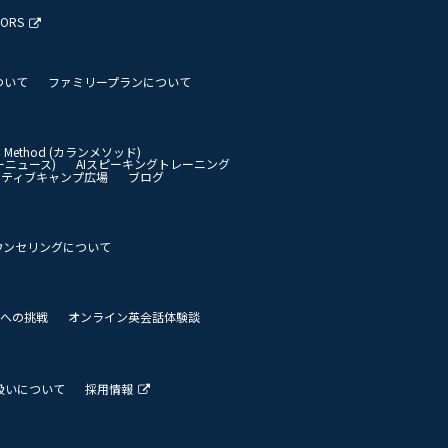
TORS
ついて
ファミリープランについて
an Method (カランメソッド)
イリーニュース)
AIスピーキングトレーニング
イティブキャンプ広場
ブログ
ウンセリングについて
 世界への挑戦
オンライン英会話体験談
扱いについて
採用情報