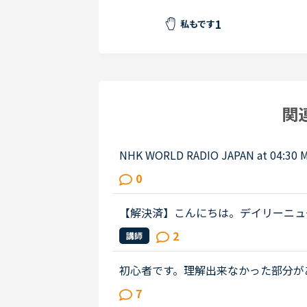
1
私もです
関
NHK WORLD RADIO JAPAN at 0
ものでしたが、音源が削除されてしま
0
n international research team of ...
【解決済】こんにちは。デイリーニュース 「Leve
nity」 の第2パラグラフ、The small size of
2
講師
food becoming easier to eat...
初心者です。理解出来なかった部分があり、教えて
out Gabriella's birthday party. James
7
weekend.James How was t...