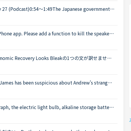
 up the tourist industry and smaller businesses hit
Phone app. Please add a function to kill the speaker
 is coming from the speaker while tutors can not be h
onomic Recovery Looks Bleakの1つの文が訳せませ
are downgrading their expectations for t
been suspicious about Andrew's strange b
't know why you are still going to that farm. You wer
e electric light bulb, alkaline storage batteri
quot;の中の&quot;alkaline storage batteries&quot;だ