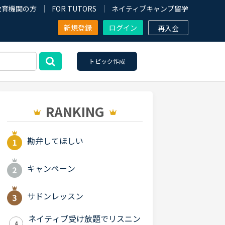
教育機関の方
FOR TUTORS
ネイティブキャンプ留学
新規登録
ログイン
再入会
トピック作成
RANKING
勘弁してほしい
キャンペーン
サドンレッスン
ネイティブ受け放題でリスニン
4