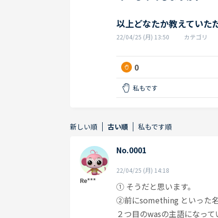
以上どなたか教えていた
22/04/25 (月) 13:50
カテゴリ
0
私もです
新しい順
古い順
私もです順
No.0001
22/04/25 (月) 14:18
Re***
① そうだと思います。
②前にsomething といっ
２つ目のwasの主語になっ