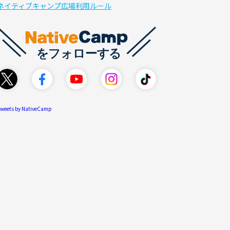
ネイティブキャンプ広場利用ルール
weets by NativeCamp