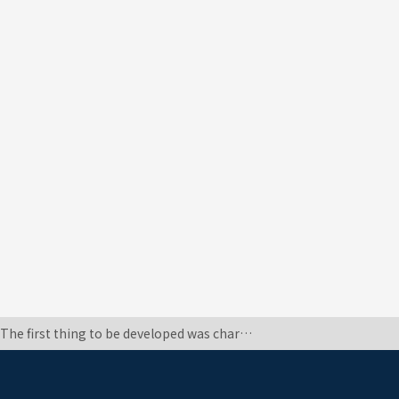
logic. ①to be developed はthe fist thing にかかっているのでしょうか？ ②of less importanceは主語でしょうか。このofの前は名詞が省略されているのでしょうか。 以上どなたか教えていただけますでしょうか。