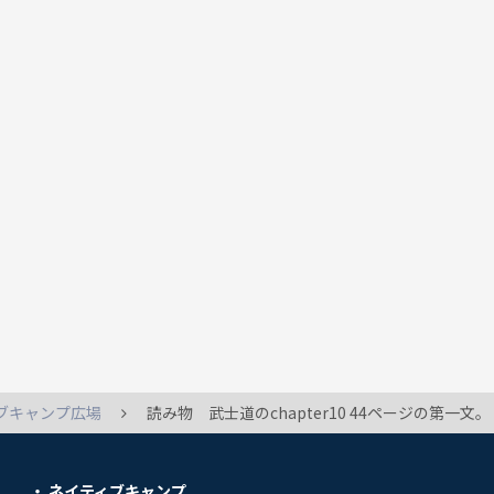
ブキャンプ広場
読み物 武士道のchapter10 44ページの第一文。 The first thing to be developed was character;of less importance was being carfeful in one’s activities,intelligence and 
ネイティブキャンプ