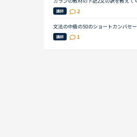
カランの教材の下記2文の訳を教えてください。Do 
f theclassroom after the lesson?No, 
2
講師
ssroom after the lesson; ...
文法の中級の50のショートカンバセーションについ
s law firm while he was busy having
1
講師
ot; Secretary &quot;He sai...