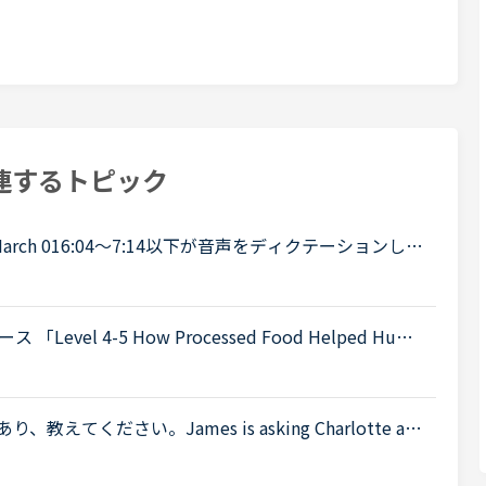
連するトピック
4:30 March 016:04～7:14以下が音声をディクテーションした
ったので、このトピック自体をスルーしてください。A
l 4-5 How Processed Food Helped Huma
 teeth in early humans can only be explained by
ください。James is asking Charlotte ab
 When was Gabriella's birthday?Charlotte It was last