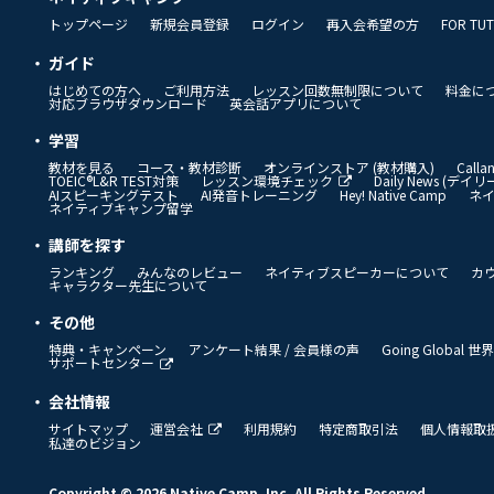
トップページ
新規会員登録
ログイン
再入会希望の方
FOR TU
ガイド
はじめての方へ
ご利用方法
レッスン回数無制限について
料金に
対応ブラウザダウンロード
英会話アプリについて
学習
教材を見る
コース・教材診断
オンラインストア (教材購入)
Call
TOEIC®L&R TEST対策
レッスン環境チェック
Daily News (デ
AIスピーキングテスト
AI発音トレーニング
Hey! Native Camp
ネ
ネイティブキャンプ留学
講師を探す
ランキング
みんなのレビュー
ネイティブスピーカーについて
カ
キャラクター先生について
その他
特典・キャンペーン
アンケート結果 / 会員様の声
Going Global
サポートセンター
会社情報
サイトマップ
運営会社
利用規約
特定商取引法
個人情報取
私達のビジョン
Copyright © 2026 Native Camp, Inc. All Rights Reserved.