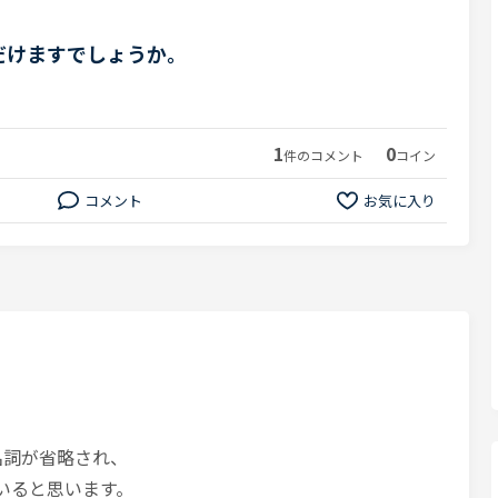
だけますでしょうか。
1
0
件のコメント
コイン
コメント
お気に入り
た名詞が省略され、
ていると思います。