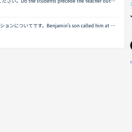
the students precede the teacher out o
the students don't precede the teacher out ofthe cla
てです。Benjamin's son called him at hi
 a meeting. Benjamin &quot;What did my son say?&qu
T