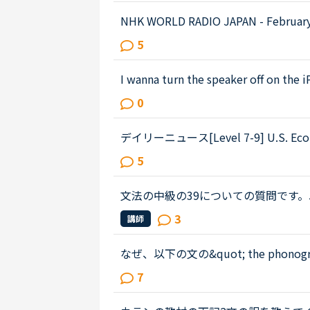
NHK WORLD RADIO JAPAN - February 27 (Podcast)0:54～1:49The Japanese government is
studying additional measures to prop
5
hard by the spread of a ne...
I wanna turn the speaker off on the i
on the app.Very loud voice of tutors
0
earing voice of us...
デイリーニュース[Level 7-9] U.S. Ec
ん。教えていただけると嬉しいです。Economists 
5
he strength of the economic rec...
文法の中級の39についての質問です。James has 
ehavior lately.James「 Frankly, I don
3
講師
e only going there for ...
なぜ、以下の文の&quot; the phonograph, th
es and the motion picture camera&
7
けが、theのつかない複数で...