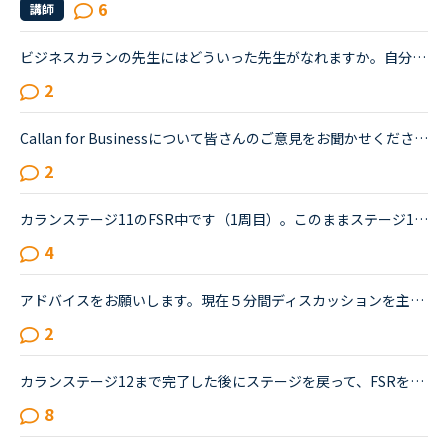
6
講師
ビジネスカランの先生にはどういった先生がなれますか。自分は今のカランレッスンが最後まで行ったらビジネスカランに進もうと思います。通常カランは後1か月くらいで終わりそうです。毎日同じ先生のカランを受け...
2
Callan for Businessについて皆さんのご意見をお聞かせください。現在カランのステージ８をやっているものです。ビジネスカランも受講したいのですが、理想的な時期とかあるのでしょうか？私の考えではステージ８...
2
カランステージ11のFSR中です（1周目）。このままステージ12まで目指そうか悩んでいます。スピーキングテストのレベルは毎月Lv.5~6をうろついている状況です。英語の勉強は学生時代からダラダラとやっていただけ...
4
アドバイスをお願いします。現在５分間ディスカッションを主に受講しています。スピーキング、side by side、文法、５分間単語クイズ、トピックトーク、カランなどを受講してきました。スピーキングテストでは４...
2
カランステージ12まで完了した後にステージを戻って、FSRを繰り返している方のお話は、この掲示板でもいくつか伺っています。ですが、ステージ中盤６，７，８，あたりまで進んだ後、いったんステージを戻ってFSR...
8