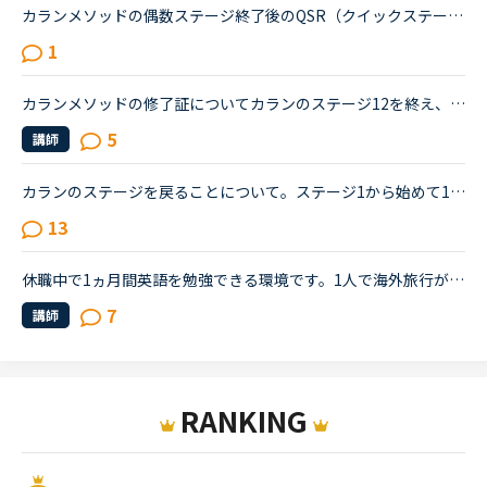
カランメソッドの偶数ステージ終了後のQSR（クイックステージリビジョン）について、お尋ねします。いま、ステージ６の終盤に来ていて、来週末ごろからFSRに入りそうです。ステージ５ではFSRも結構時間がかかった...
1
カランメソッドの修了証についてカランのステージ12を終え、修了証の発行を請求しようとしましたが、ステージ11までの修了証しか発行されません。問い合わせたところ、リーディングをしているパートまでしか修了...
5
講師
カランのステージを戻ることについて。ステージ1から始めて11にはいりました。暗記は到底無理なので、先生のリードについてひたすらシャドウイングしています。ここに来て、文が長くなり、句動詞などもたくさん出...
13
休職中で1ヵ月間英語を勉強できる環境です。1人で海外旅行が出来るようになることが目標です。半月前からネイティブキャンプのレベル3からスタートしました。カウンセラーからのアドバイスもあり、カラン2とsideb...
7
講師
RANKING