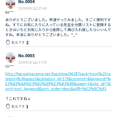
No.0004
22/04/16 (土) 19:42
Re***
ありがとうございました。早速やってみました。すごく便利です
ね。すでにお気に入りに入っている先生を分類リストに登録する
ときはいちどお気に入りから削除して再び入れ直したらいいんで
すね。本当にありがとうございました。^_^
2
私もです
No.0003
22/04/16 (土) 17:35
Ch***
http://faq.nativecamp.net/faq/show/9628?back=front%2Fca
tegory%3Asearch&category_id=179&commit=&keyword=%
E3%83%AA%E3%82%B9%E3%83%88&page=1&site_id=7&
sort=sort_keyword&sort_order=desc&utf8=%E2%9C%93
↑これですね☺️
1
私もです