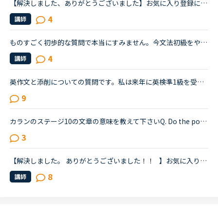
【解決しました、ありがとうございました】お気に入り登録について最近講師検索をしているときに、お気に入り登録していたはず先生が登録済みの表示になっていないことがありふと疑問に思ったのですが、講師の方...
4
講師
ものすごく初歩的な質問で本当にすみません。今文法初級をやっているのですが、分からないところがあったので教えていただきたいです。No, we didn't because it cost a lot to get in.(いや、見なかったわ。入場...
4
講師
英作文と添削についての質問です。私は来年に英検準1級を受験する予定で、最近市販のテキストでライティング練習を始めました。スコアを取るためにはシンプルでも明確正確である事が大事だと思うものの、自分の英...
9
カランのステージ10の文章の意味を教えて下さいQ. Do the police store files on known criminals to help them fight crime?A. Yes, the police store files on known criminals to help them fight crimeという...
3
【解決しました。 ありがとうございました！！⠀】お気に入りに登録していた先生と一昨日までレッスンをしていたのですが、今日お気に入りのリストを確認したところ、リストにいませんでした。これはブロックされ...
8
講師