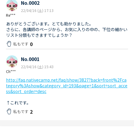
No.0002
22/04/16 (土) 17:13
Re***
ありがとうございます。とても助かりました。
さらに、各講師のページから、お気に入りの中の、下位の細かい
リスト分類もできますでしょうか？
0
私もです
No.0001
22/04/16 (土) 15:43
Ch***
http://faq.nativecamp.net/faq/show/3827?back=front%2Fca
tegory%3Ashow&category_id=193&page=1&sort=sort_acce
ss&sort_order=desc
↑これです。
2
私もです