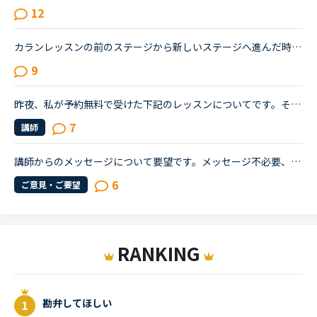
12
カランレッスンの前のステージから新しいステージへ進んだ時の Daily revisionの開始箇所について質問です。 通常Daily revisionの開始箇所はNew Wordから6ページ前となっていますが、カランで新しいステージ...
9
昨夜、私が予約無料で受けた下記のレッスンについてです。その講師はレッスンの進め方が威圧的と言うか命令形で、ネイティブキャンプでは珍しいタイプの講師でした(少なくとも私は他にお目にかかったことがないで...
7
講師
講師からのメッセージについて要望です。メッセージ不必要、とすることで講師の先生のお手間を省くことは出来ないでしょうか？もちろんメッセージがありがたいこともありますが、長く続けていると必要性を感じな...
6
ご意見・ご要望
RANKING
勘弁してほしい