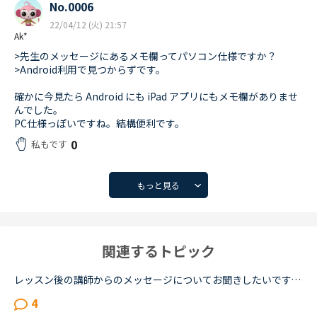
No.0006
22/04/12 (火) 21:57
Ak*
>先生のメッセージにあるメモ欄ってパソコン仕様ですか？
>Android利用で見つからずです。
確かに今見たら Android にも iPad アプリにもメモ欄がありませ
んでした。
PC仕様っぽいですね。結構便利です。
0
私もです
もっと見る
関連するトピック
レッスン後の講師からのメッセージについてお聞きしたいです。フィリピン以外の国(もちろん在宅)で、いつも定型文をコピペして送ってくる先生がいます。カウンセリングでお勧めされた先生で、何度か受講しました...
4