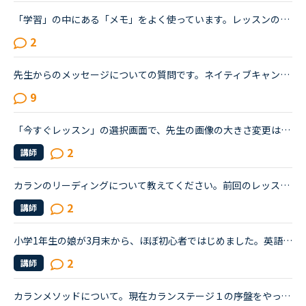
「学習」の中にある「メモ」をよく使っています。レッスンの中で講師から言われたこと、チャットボックスに入れてもらった単語の復習や、例文など自分で調べたことなどどんどん入れています。ある程度以上になる...
2
先生からのメッセージについての質問です。ネイティブキャンプを初めて約1か月、初心者ながら先生との楽しいレッスンのおかげで毎日続けることができています。レッスン終了後、メッセージをくれない先生が今のと...
9
「今すぐレッスン」の選択画面で、先生の画像の大きさ変更はできませんか？★★★ スマホのアンドロイドのアプリで受講しています。昨日、アプリのアップデートをしてから、アプリ内が少し変わりました。そして、今...
2
講師
カランのリーディングについて教えてください。前回のレッスンでどこまで終わったかはメッセージに残されていますが、生徒が読めるメッセージと、講師側が読めるメッセージは違うのでしょうか？おそらく、講師側...
2
講師
小学1年生の娘が3月末から、ほぼ初心者ではじめました。英語に興味はあったけれど、色んな事情で通学の英会話に行く事が出来ず、もしオンラインで娘が合えば…と気軽にはじめて数ヶ月。受け放題、という割に、月10...
2
講師
カランメソッドについて。現在カランステージ１の序盤をやっているのですが、カウンセリングではカランのレッスンはほぼ復習的な内容をしめる、と聞いていたのですが現在お願いしている先生では復習の時間が全く...