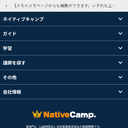
【メモ※メモページからも編集ができます。いずれも上書き保存されます】 講師の画面の下のメモ欄とレッスン後の先生からのメッセージの下のメモ欄が連動して上書きされるように変更されました。 メモ欄について。皆さんどのように使われていますか？ 私は前にレッスンした先生でも忘れてしまうことが多いので、講師の頁のメモ欄には特に強かった印象、人柄。好みをメモって次回取る時の参考にしていました。 又レビューのメモ欄にはその時の話題や、コメントの分からなかった部分を訳してメモってました。 でも連動されると何度もレッスンしている先生の場合はとても困ります。 特に講師の下のメモ欄は小さなスペースなのでスクロールしないと見れないので変更する意味がないように思うのですが。 良かれとシステム変更して下さったのに申し訳ないけど、同じような方おられませんか？ 又良い使い方あれば教えて頂きたいのでよろしくお願いします。
ネイティブキャンプ
ガイド
学習
講師を探す
その他
会社情報
英検®は、公益財団法人 日本英語検定協会の登録商標です。