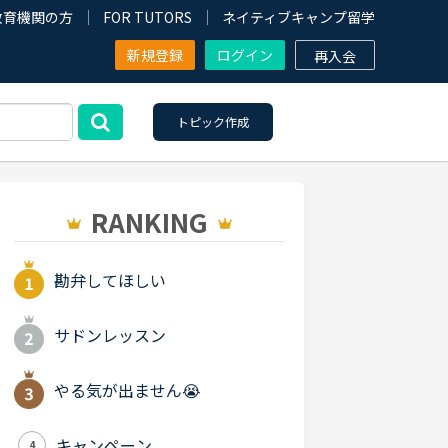
教育機関の方
FOR TUTORS
ネイティブキャンプ留学
新規登録
ログイン
再入会
トピック作成
RANKING
勘弁してほしい
サドンレッスン
やる気が出ません😭
キャンペーン
4