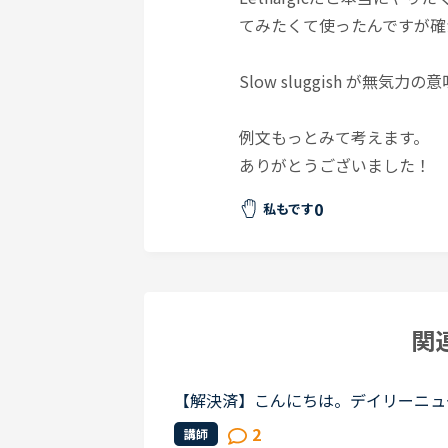
てみたくて使ったんですが確
Slow sluggish が無
例文もっとみて考えます。
ありがとうございました！
0
私もです
関
【解決済】こんにちは。デイリーニュース 「Leve
nity」 の第2パラグラフ、The small size of
2
講師