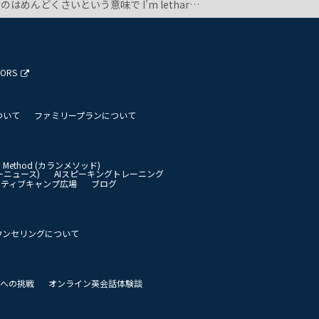
じ意味だと習ったと思うのでなんで間違いなのかわかりません。 また改めて調べてみても無気力的な意味で出てくるのですが、なぜslowやsluggishと同じ意味になるのかも理解できません。 lethargicの正しい使い方も教えていただきたいです。 よろしくお願いします。
TORS
ついて
ファミリープランについて
an Method (カランメソッド)
イリーニュース)
AIスピーキングトレーニング
イティブキャンプ広場
ブログ
ウンセリングについて
 世界への挑戦
オンライン英会話体験談