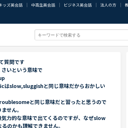
キッズ英会話
中高生英会話
ビジネス英会話
法人の方
ついて質問です
くさいという意味で
 up
icはslow,sluggishと同じ意味だからおかしい
。
zyやtroublesomeと同じ意味だと習ったと思うので
りません。
気力的な意味で出てくるのですが、なぜslow
味になるのかも理解できません。