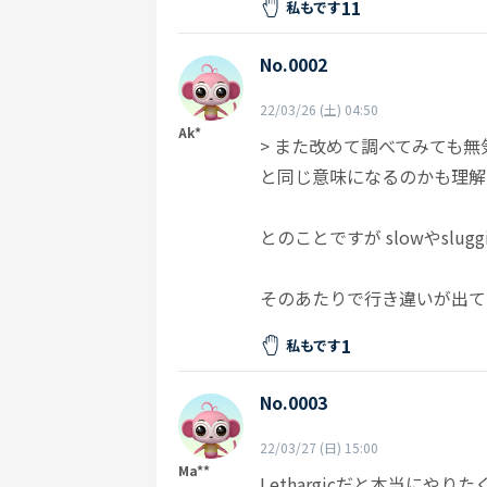
11
私もです
No.0002
22/03/26 (土) 04:50
Ak*
> また改めて調べてみても無気
と同じ意味になるのかも理解
とのことですが slowやsl
そのあたりで行き違いが出て
1
私もです
No.0003
22/03/27 (日) 15:00
Ma**
Lethargicだと本当に