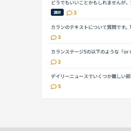
どうでもいいことかもしれませんが、
問です。Daniel came back from Ben's h
2
講師
u were doing. How was your day...
カランのテキストについて質問です。現
利、レッスンのページ毎に音声playボ
3
けようと思ってるのですが。もしもnativ
カランステージ5の以下のような「or 
oがいるのかいらないのかをご存知の方がいら
2
場合は、Yes/No は不要と思った...
デイリーニュースでいくつか難しい部分があっ
dvertising to Younger People Backfi
5
detail/2/12170" target="_blank">ht
</a> 質問12段落目のIn the ad,...