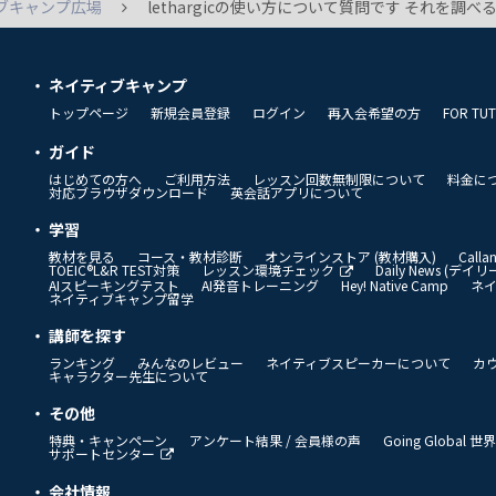
ブキャンプ広場
lethargicの使い方について質問です それを調べるのはめんどくさいという意味で I'm lethargic to look it up と使ったのですがlethargicはslow,sluggishと同じ意味だからおかしいと指摘してもらいました。 前はlethargicはlazzyやtroublesomeと同
ネイティブキャンプ
トップページ
新規会員登録
ログイン
再入会希望の方
FOR TU
ガイド
はじめての方へ
ご利用方法
レッスン回数無制限について
料金に
対応ブラウザダウンロード
英会話アプリについて
学習
教材を見る
コース・教材診断
オンラインストア (教材購入)
Call
TOEIC®L&R TEST対策
レッスン環境チェック
Daily News (デ
AIスピーキングテスト
AI発音トレーニング
Hey! Native Camp
ネ
ネイティブキャンプ留学
講師を探す
ランキング
みんなのレビュー
ネイティブスピーカーについて
カ
キャラクター先生について
その他
特典・キャンペーン
アンケート結果 / 会員様の声
Going Global
サポートセンター
会社情報