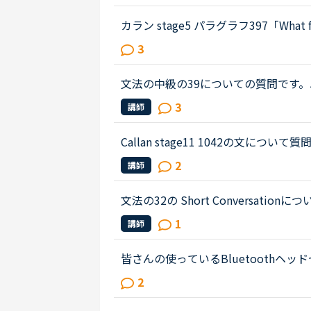
food becoming easier to eat...
カラン stage5 パラグラフ397「What famou
というQuestionについて教えてく
3
いる有名人は？」という意味かと思...
文法の中級の39についての質問です。James has 
ehavior lately.James「 Frankly, I don
3
講師
e only going there for ...
Callan stage11 1042の文につ
meone with fair skin develop a t
2
講師
おやすみの日、日焼けしないの...
文法の32の Short Conversationについての
stracted by the street noises this ev
1
講師
t something, aren't...
皆さんの使っているBluetooth
い！最近、パソコンの挙動が怪しくなっ
2
た。すると、①スマホのマイク＆イヤホン