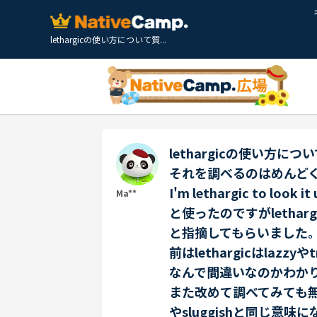
lethargicの使い方について質...
lethargicの使い方に
それを調べるのはめんど
I'm lethargic to look it
Ma**
と使ったのですがletharg
と指摘してもらいました
前はlethargicはlaz
なんで間違いなのかわか
また改めて調べてみても無
やsluggishと同じ意