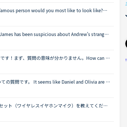
s person would you most like to look like?」
ださい。1)どういう意味でしょうか？「あなたが最も似て
been suspicious about Andrew's strange b
't know why you are still going to that farm. You wer
いて質問です！まず、質問の意味が分かりません。How can so
T
an on holiday without getting sunburnt?（色白の人は、
質問です。 It seems like Daniel and Olivia are di
ening.Olivia What's the matter? You are thinking abou
ヘッドセット（ワイヤレスイヤホンマイク）を教えてくださ
てきたため、Android版のアプリを使い始めまし
...