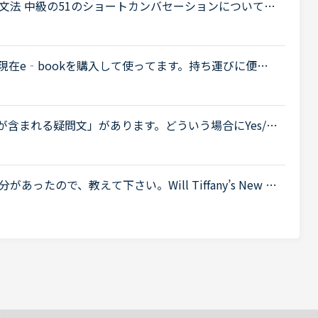
文法 中級の51のショートカンバセーションについて質
ouse in the evening.Daniel “Ben asked me how yo
在e‐bookを購入して使ってます。持ち運びに便
タンがついていて便利なのでこのままe-bookを使い続
...
が含まれる疑問文」があります。どういう場合にYes/N
したら教えてください。Do you think A or Bの
たので、教えて下さい。Will Tiffany’s New A
re? <a href="https://nativecamp.net/textbook/page-
tps://nativecamp.net/textbook/page-detail/2/12170