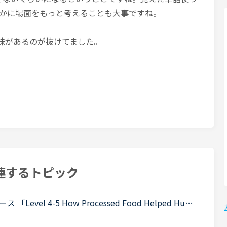
かに場面をもっと考えることも大事ですね。
気力の意味があるのが抜けてました。
連するトピック
l 4-5 How Processed Food Helped Huma
 teeth in early humans can only be explained by