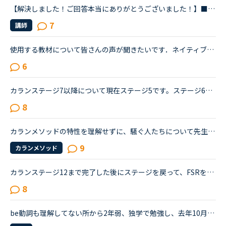
【解決しました！ご回答本当にありがとうございました！】■効果的なカランレッスンの進め方について2020年1月からネイティブキャンプを始め、現在カランレッスンはステージ4の全復習直前段階です。毎回どうしても...
7
講師
使用する教材について皆さんの声が聞きたいです．ネイティブキャンプを初めて1週間になります．ネイティブキャンプの適性診断を受けたところ，Side by Sideがおすすめに出てきたのでやってみたり，日常の英会話を...
6
カランステージ7以降について現在ステージ5です。ステージ6までは絶対に続けようと思い、テキストを購入してあります。（以前こちらで日常会話に必要なのはステージ6までと読んだので）私は英語を聞いても頭の中...
8
カランメソッドの特性を理解せずに、騒ぐ人たちについて先生方のレビューを見ていると、カランの進め方について苦言を呈しているレビューが目立つように思いました。これについて、個人的には「それは、生徒の方...
9
カランメソッド
カランステージ12まで完了した後にステージを戻って、FSRを繰り返している方のお話は、この掲示板でもいくつか伺っています。ですが、ステージ中盤６，７，８，あたりまで進んだ後、いったんステージを戻ってFSR...
8
be動詞も理解してない所から2年弱、独学で勉強し、去年10月からネイティブキャンプを始めました。ネイティブキャンプも4ヶ月位までは頑張っていたのですが、最近は週に3回ほどになりカランメソッドだけを受講して...