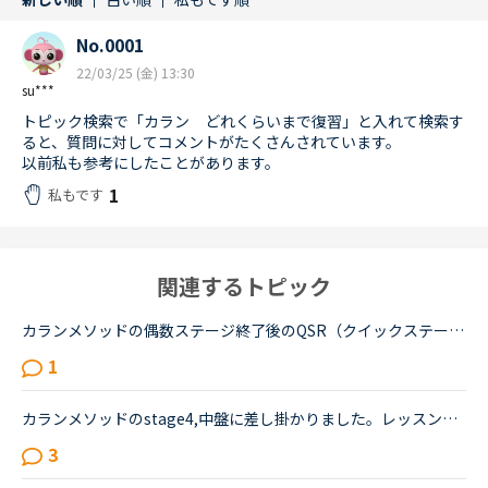
No.0001
22/03/25 (金) 13:30
su***
トピック検索で「カラン どれくらいまで復習」と入れて検索す
ると、質問に対してコメントがたくさんされています。
以前私も参考にしたことがあります。
1
私もです
関連するトピック
カランメソッドの偶数ステージ終了後のQSR（クイックステージリビジョン）について、お尋ねします。いま、ステージ６の終盤に来ていて、来週末ごろからFSRに入りそうです。ステージ５ではFSRも結構時間がかかった...
1
カランメソッドのstage4,中盤に差し掛かりました。レッスンの復習には、特にNEW WORK の復習でテキストとオーディオを利用しています。講師の質問がよく聞き取れないまま、講師のリードでやっと口伝えで回答して...
3