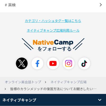
# 英検
カテゴリ・ハッシュタグ一覧はこちら
ネイティブキャンプ広場利用ルール
オンライン英会話トップ
ネイティブキャンプ広場
皆様のカランメソッドの復習方法についてお聞きしたいです． 私は1か月ほど前からカランメソッドを開始しました． 現在ステージ2の中盤です． 私の復習方法はレッスン終了後にそのレッスンでやった部分の音読をします（文字見て） その後時間を空けて音声だけ聞いてシャドーイングをしています（文字見ないで） デイリーリビジョンはすらすら行けるのですが，暗記に頼っている感じがします． 2回に分けて復習しているので大変というのもあります． 皆様が行っているカランメソッドの復習方法を教えていただきたいです． 自分に参考にしたいです． よろしくお願いいたします
ネイティブキャンプ