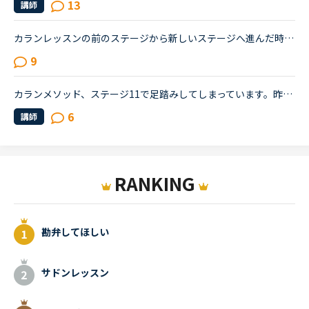
13
講師
カランレッスンの前のステージから新しいステージへ進んだ時の Daily revisionの開始箇所について質問です。 通常Daily revisionの開始箇所はNew Wordから6ページ前となっていますが、カランで新しいステージ...
9
カランメソッド、ステージ11で足踏みしてしまっています。昨年9月にステージ3からはじめたカランで、ステージ9くらいから難しさを感じるようになりました。勢いでビジネスカランも終え、ただいまステージ11の終盤...
6
講師
RANKING
勘弁してほしい
サドンレッスン