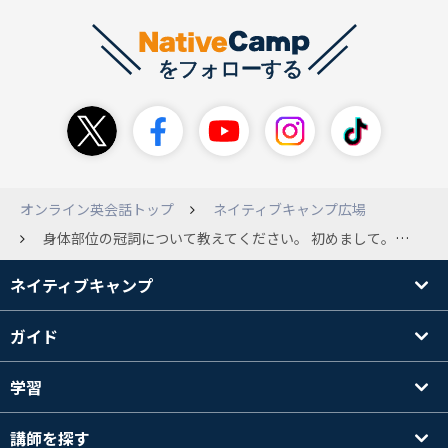
オンライン英会話トップ
ネイティブキャンプ広場
身体部位の冠詞について教えてください。 初めまして。カランstage1のビギナーです。身体部位の冠詞は基本theと習っていましたがカランstage1のlesson7ではa leg やa wristと言っており混乱してしまいました。どのような時にa +身体部位を用いるのでしょうか？勉強不足で申し訳ありません。
ネイティブキャンプ
ガイド
学習
講師を探す