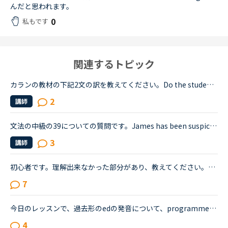
んだと思われます。
0
私もです
関連するトピック
カランの教材の下記2文の訳を教えてください。Do the students precede the teacher out of theclassroom after the lesson?No, the students don't precede the teacher out ofthe classroom after the lesson; ...
2
講師
文法の中級の39についての質問です。James has been suspicious about Andrew's strange behavior lately.James「 Frankly, I don't know why you are still going to that farm. You were only going there for ...
3
講師
初心者です。理解出来なかった部分があり、教えてください。James is asking Charlotte about Gabriella's birthday party. James When was Gabriella's birthday?Charlotte It was last weekend.James How was t...
7
今日のレッスンで、過去形のedの発音について、programmedやbeamedのようにmのあとにedが続く場合は、最後の部分は（ｂ）のように発音すると先生が説明し、programmed(b)とチャットボックスに書き入れ、プログラ...
4