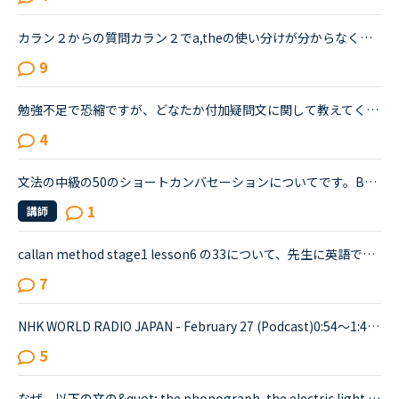
カラン２からの質問カラン２でa,theの使い分けが分からなくなったのですっきりしたく、質問させてください。ちなみに。。。細かいことが気になる性格はカランは向いてないとか言われるとかなり落ち込むのでよろし...
9
勉強不足で恐縮ですが、どなたか付加疑問文に関して教えてください。英会話初級の3にてあった文なのですが【例: Example】Teacher She is on a business tripYou She is on a business trip, isn't she? (Affirma...
4
文法の中級の50のショートカンバセーションについてです。Benjamin's son called him at his law firm while he was busy having a meeting. Benjamin &quot;What did my son say?&quot; Secretary &quot;He sai...
1
講師
callan method stage1 lesson6 の33について、先生に英語で質問するほどの英語力がないのでこちらで質問させてください。Are these our shoes ? No,they aren't our shoes; they're their shoesAre these th...
7
NHK WORLD RADIO JAPAN - February 27 (Podcast)0:54～1:49The Japanese government is studying additional measures to prop up the tourist industry and smaller businesses hit hard by the spread of a ne...
5
なぜ、以下の文の&quot; the phonograph, the electric light bulb, alkaline storage batteries and the motion picture camera&quot;の中の&quot;alkaline storage batteries&quot;だけが、theのつかない複数で...