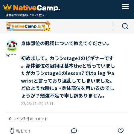
身体部位の冠詞について教え...
身体部位の冠詞について教えてください。
Te*****
初めまして。カランstage1のビギナーです
。身体部位の冠詞は基本theと習っていまし
たがカランstage1のlesson7ではa leg やa
wristと言っており混乱してしまいました。
どのような時にa +身体部位を用いるのでし
ょうか？勉強不足で申し訳ありません。
22/03/18 (金) 13:11
0
2
コイン
件のコメント
私もです