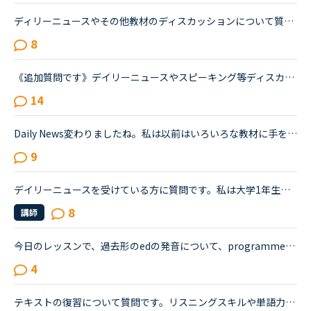
ディリーニュースやその他教材のディスカッションについて質問致します。実は、昨日初めてネイティブキャンプを利用し、ディリーニュースの初級レベルを受けました。いきなりつまづいては、先生はもとより自分自...
8
《追加質問です》デイリーニュースやスピーキング等ディスカッションが含まれる教材のレッスンについて質問です。最近はデイリーニュースを受講しておりますが、レッスン前にディスカッションの質問に対する回答...
14
Daily News変わりましたね。私は以前はいろいろな教材に手を出していましたが、今はほぼDaily Newsしか受講していません。英検の作文と2次試験対策にディスカッションパートが役に立ちそうなので。また、単純に英...
9
デイリーニュースを受けている方に質問です。私は大学1年生で、ネイティブキャンプは初めてまだひと月足らずの初心者です。一応英語系の学問をしていて、今月受けたスピーキングテストは6でした。普段は、できる...
8
講師
今日のレッスンで、過去形のedの発音について、programmedやbeamedのようにmのあとにedが続く場合は、最後の部分は（ｂ）のように発音すると先生が説明し、programmed(b)とチャットボックスに書き入れ、プログラ...
4
テキストの復習について質問です。リスニングスキルや単語力をつけるために音読がよいと言われ、実際に音読を三冊ぐらい実施しました（一つの長文を20回づつ）が、自分の中で上達がないように思っています。また...