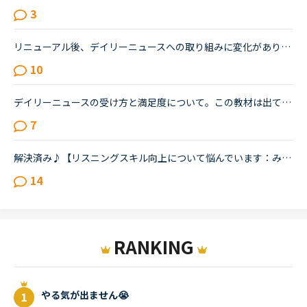
3
リニューアル後、デイリーニュースへの取り組みに変化がありましたか？今まで1回で済ませていましたが、リニューアル後はディスカッションに入る頃には残すところあと数分となることが多くなり、２回に分けるよう...
10
デイリーニュースの受け方と満足度について。この教材は出てくる単語をチェックして、オーディオを聞いて、質問に答えて、ディスカッションする。という流れで合ってますか？ みなさまはレッスンでオーディオを...
7
解決済み♪【リスニングスキル向上について悩んでいます：みなさんどのように学習していますか。】●私の英語力私は、「聞こえない」ことが課題だと考えているTOEIC600コースを中心に受講中のもうすぐ40歳です。・T...
14
RANKING
やる気が出ません😭