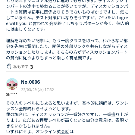
とりあえずマニュアル通りに進めてもらいます。ディスカッショ
ンパートの途中で終わることが多いですが、ディスカッションパ
ートの質問は記事に関係ありそうでないものばかりですし、気に
していません。テスト対策にはなりそうですが、だいたい I agre
e with you. と言われて会話終了しちゃうパターンが多く、個人的
には楽しくないです。
理解を深めたい記事は、もう一度クラスを取って、わからない部
分を先生に質問したり、関係の外部リンクを共有しながらディス
カッションしたりします。そちらの方がディスカッションパート
の質問に従うよりもずっと楽しく有意義です。
3
私もです
No.0006
22/03/09 (水) 17:32
Sh****
その人のレベルにもよると思いますが、基本的に講師は、ワンレ
ッスン全部終わらせようとします。
僕の場合は、ディスカッションが一番好きですし、一番盛り上が
ります。ただある程度レベルが高くないと自分の意見は、表現で
きないかもしれません。
いずれにせよ、オンライン英会話は