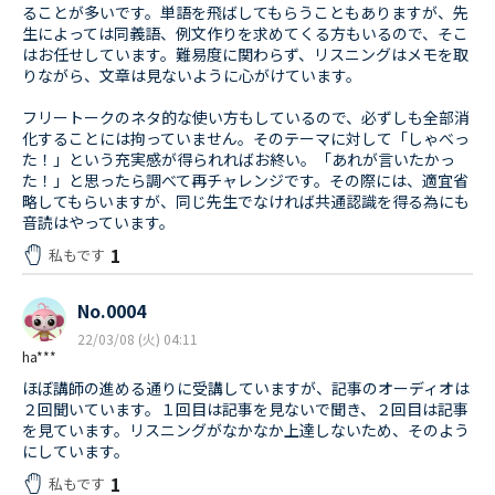
ることが多いです。単語を飛ばしてもらうこともありますが、先
生によっては同義語、例文作りを求めてくる方もいるので、そこ
はお任せしています。難易度に関わらず、リスニングはメモを取
りながら、文章は見ないように心がけています。
フリートークのネタ的な使い方もしているので、必ずしも全部消
化することには拘っていません。そのテーマに対して「しゃべっ
た！」という充実感が得られればお終い。「あれが言いたかっ
た！」と思ったら調べて再チャレンジです。その際には、適宜省
略してもらいますが、同じ先生でなければ共通認識を得る為にも
音読はやっています。
1
私もです
No.0004
22/03/08 (火) 04:11
ha***
ほぼ講師の進める通りに受講していますが、記事のオーディオは
２回聞いています。１回目は記事を見ないで聞き、２回目は記事
を見ています。リスニングがなかなか上達しないため、そのよう
にしています。
1
私もです