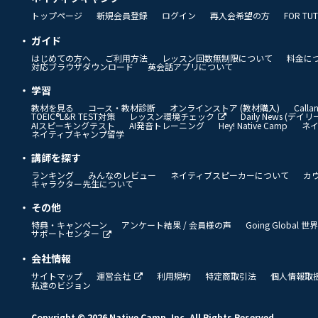
トップページ
新規会員登録
ログイン
再入会希望の方
FOR TU
ガイド
はじめての方へ
ご利用方法
レッスン回数無制限について
料金に
対応ブラウザダウンロード
英会話アプリについて
学習
教材を見る
コース・教材診断
オンラインストア (教材購入)
Call
TOEIC®L&R TEST対策
レッスン環境チェック
Daily News (デ
AIスピーキングテスト
AI発音トレーニング
Hey! Native Camp
ネ
ネイティブキャンプ留学
講師を探す
ランキング
みんなのレビュー
ネイティブスピーカーについて
カ
キャラクター先生について
その他
特典・キャンペーン
アンケート結果 / 会員様の声
Going Global
サポートセンター
会社情報
サイトマップ
運営会社
利用規約
特定商取引法
個人情報取
私達のビジョン
Copyright © 2026 Native Camp, Inc. All Rights Reserved.