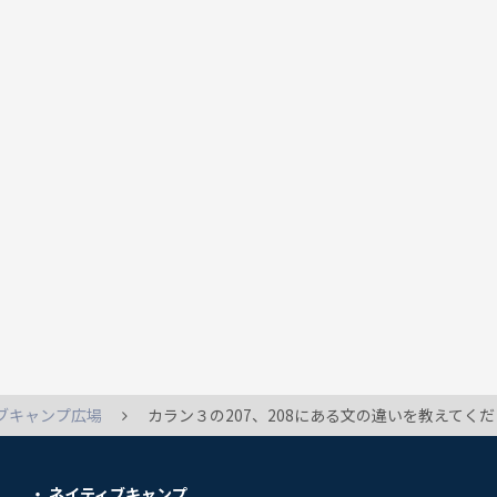
ブキャンプ広場
カラン３の207、208にある文の違いを教えてください。 I bring my bag to the lesson with me.とYes, I bring a pen with
ネイティブキャンプ