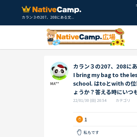
カラン３の207、208にある文...
カラン３の207、208
I bring my bag to the l
school. はtoとwi
MA**
ょうか？答える時にいつ
22/01/30 (日) 20:54
カテゴリ
1
私もです