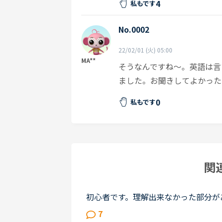
4
私もです
No.0002
22/02/01 (火) 05:00
MA**
そうなんですね〜。英語は言
ました。お聞きしてよかった
0
私もです
関
初心者です。理解出来なかった部分があり、教えて
out Gabriella's birthday party. James
7
weekend.James How was t...