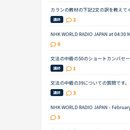
カランの教材の下記2文の訳を教えてください。Do 
f theclassroom after the lesson?No, 
2
講師
ssroom after the lesson; ...
NHK WORLD RADIO JAPAN at 0
ものでしたが、音源が削除されてしま
0
n international research team of ...
文法の中級の50のショートカンバセーションについ
s law firm while he was busy having
1
講師
ot; Secretary &quot;He sai...
文法の中級の39についての質問です。James has 
ehavior lately.James「 Frankly, I don
3
講師
e only going there for ...
NHK WORLD RADIO JAPAN - February 27 (Podcast)0:54～1:49The Japanese government is
studying additional measures to prop
5
hard by the spread of a ne...