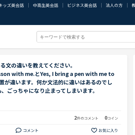
キッズ英会話
中高生英会話
ビジネス英会話
法人の方
にある文の違いを教えてください。
esson with me.とYes, I bring a pen with me to
th の位置が違います。何か文法的に違いはあるのでし
も、ごっちゃになり止まってしまいます。
2
0
件のコメント
コイン
コメント
お気に入り