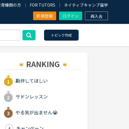
教育機関の方
FOR TUTORS
ネイティブキャンプ留学
新規登録
ログイン
再入会
トピック作成
RANKING
勘弁してほしい
サドンレッスン
やる気が出ません😭
キャンペーン
4