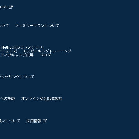
TORS
ついて
ファミリープランについて
an Method (カランメソッド)
イリーニュース)
AIスピーキングトレーニング
イティブキャンプ広場
ブログ
ウンセリングについて
 世界への挑戦
オンライン英会話体験談
扱いについて
採用情報