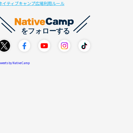
ネイティブキャンプ広場利用ルール
weets by NativeCamp