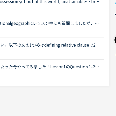
possession yet out of this world, unattainable… broo
hich would shape the rest of my life.&quot; の意味を
onalgeographicレッスン中にも質問しましたが、ど
誤字があったら申し訳ありませんFARTAL ATTRAC
...
の文の1つめはdefining relative clauseで2つ
clauseとのことですが、明確な違いが分かりません。theやthatが
T
今やってみました！Lesson1のQuestion 1-2
l the grass and trim the bushes. Then we can discus