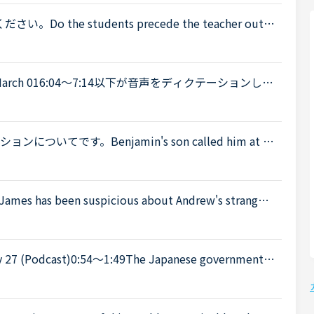
the students precede the teacher out o
the students don't precede the teacher out ofthe cla
4:30 March 016:04～7:14以下が音声をディクテーションした
ったので、このトピック自体をスルーしてください。A
てです。Benjamin's son called him at hi
 a meeting. Benjamin &quot;What did my son say?&qu
been suspicious about Andrew's strange b
't know why you are still going to that farm. You wer
 up the tourist industry and smaller businesses hit