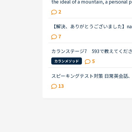
the ideal of a mountain, a personal 
ding over a country and a people w
2
教えて下さい。デイリー...
【解決、ありがとうございました】nati
うしても分からないので教えてください★
7
TIONパラグラフCThere are three smal
カランステージ7 593で教えてください。以下
めはnon-defining relative 
5
カランメソッド
使われているからdefining、カ...
スピーキングテスト対策 日常英会話、たった
で、”Today, I would like you to cut al
13
s my plans for growing a flo...