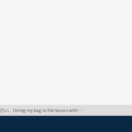
 me to school. はtoとwith の位置が違います。何か文法的に違いはあるのでしょうか？答える時にいつも、ごっちゃになり止まってしまいます。