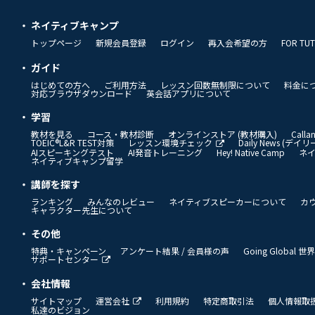
ネイティブキャンプ
トップページ
新規会員登録
ログイン
再入会希望の方
FOR TU
ガイド
はじめての方へ
ご利用方法
レッスン回数無制限について
料金に
対応ブラウザダウンロード
英会話アプリについて
学習
教材を見る
コース・教材診断
オンラインストア (教材購入)
Call
TOEIC®L&R TEST対策
レッスン環境チェック
Daily News (デ
AIスピーキングテスト
AI発音トレーニング
Hey! Native Camp
ネ
ネイティブキャンプ留学
講師を探す
ランキング
みんなのレビュー
ネイティブスピーカーについて
カ
キャラクター先生について
その他
特典・キャンペーン
アンケート結果 / 会員様の声
Going Global
サポートセンター
会社情報
サイトマップ
運営会社
利用規約
特定商取引法
個人情報取
私達のビジョン