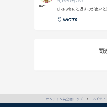
21/12/21 (火) 23:29
Ka**
Like wise. と返すのが
0
私もです
関
ネイティ
オンライン英会話トップ