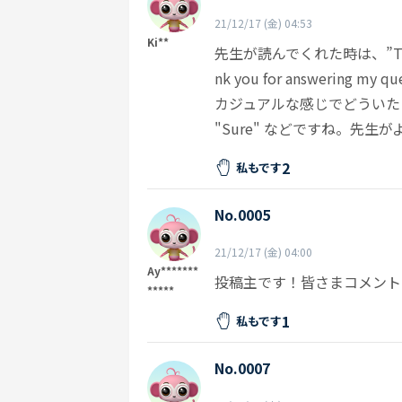
21/12/17 (金) 04:53
Ki**
先生が読んでくれた時は、”Thank
nk you for answering my
カジュアルな感じでどういたしまして
"Sure" などですね。先
2
私もです
No.0005
21/12/17 (金) 04:00
Ay*******
投稿主です！皆さまコメント
*****
1
私もです
No.0007