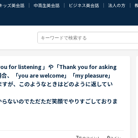
キッズ英会話
中高生英会話
ビジネス英会話
法人の方
r listening 」や「Thank you for asking
you are welcome」「my pleasure」
ますが、このようなときはどのように返してい
からないのでただただ笑顔でやりすごしておりま
7
0
件のコメント
コイン