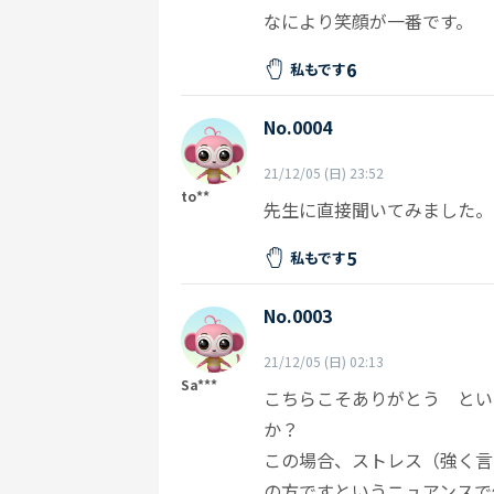
なにより笑顔が一番です。
6
私もです
No.0004
21/12/05 (日) 23:52
to**
先生に直接聞いてみました。
5
私もです
No.0003
21/12/05 (日) 02:13
Sa***
こちらこそありがとう という
か？
この場合、ストレス（強く言
の方ですというニュアンスで