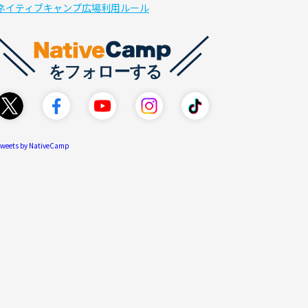
ネイティブキャンプ広場利用ルール
weets by NativeCamp