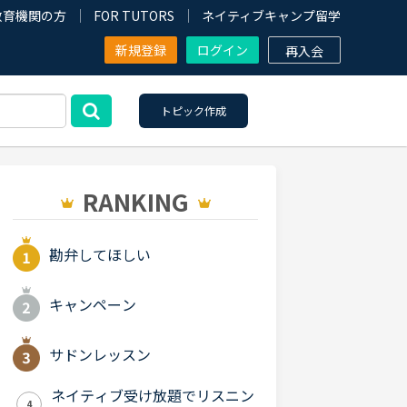
教育機関の方
FOR TUTORS
ネイティブキャンプ留学
新規登録
ログイン
再入会
トピック作成
RANKING
勘弁してほしい
キャンペーン
サドンレッスン
ネイティブ受け放題でリスニン
4