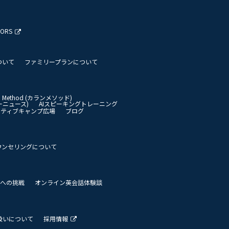
TORS
ついて
ファミリープランについて
an Method (カランメソッド)
イリーニュース)
AIスピーキングトレーニング
イティブキャンプ広場
ブログ
ウンセリングについて
 世界への挑戦
オンライン英会話体験談
扱いについて
採用情報