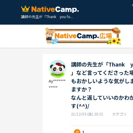
講師の先生が「Thank you fo...
講師の先生が「Thank you fo
」など言ってくださった場合、「
もおかしいような気がし
Ay*******
*****
ますか？
なんと返していいのかわ
す(^^)/
21/12/03 (金) 20:31
カテゴリ
1