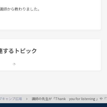
良いと講師から教わりました。
連するトピック
ブキャンプ広場
講師の先生が「Thank you for listening 」や「Thank you for asking 」など言ってくださった場合、「you are welcome」「my plea