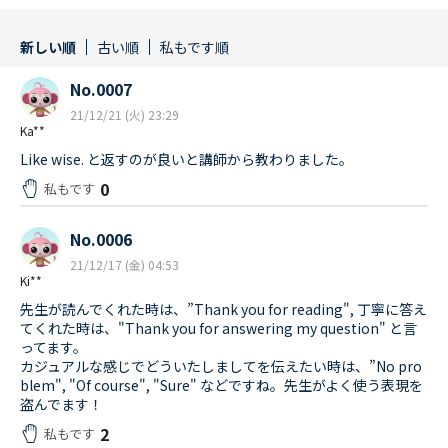
新しい順
古い順
私もです順
No.0007
21/12/21 (火) 23:29
Ka**
Like wise. と返すのが良いと講師から教わりました。
0
私もです
No.0006
21/12/17 (金) 04:53
Ki**
先生が読んでくれた時は、”Thank you for reading", 丁寧に答え
てくれた時は、"Thank you for answering my question" と言
ってます。
カジュアルな感じでどういたしましてを伝えたい時は、”No pro
blem", "Of course", "Sure" などですね。先生がよく使う表現を
盗んでます！
2
私もです