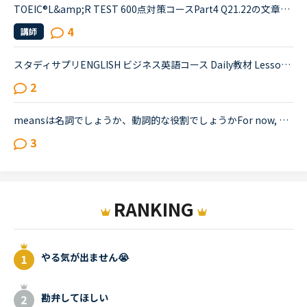
TOEIC®️L&amp;R TEST 600点対策コースPart4 Q21.22の文章でわからないことがあります。文章は以下の通りです。When you move, you should try to tell banks and credit card companies your new address at leas...
4
講師
スタディサプリENGLISH ビジネス英語コース Daily教材 Lesson 8 の中に、Your colleague says they're relieved they could finish a difficult job. Tell them they'll succeed in any job in any field.Your c...
2
meansは名詞でしょうか、動詞的な役割でしょうかFor now, a plastic screw top means the prototype can be used on existing production lines, and a plant-based coating is planned because the paper cannot...
3
RANKING
やる気が出ません😭
勘弁してほしい