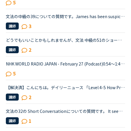
5
文法の中級の39についての質問です。James has been suspicious about Andrew's strange behavior lately.James「 Frankly, I don't know why you are still going to that farm. You were only going there for ...
3
講師
どうでもいいことかもしれませんが、文法 中級の51のショートカンバセーションについて質問です。Daniel came back from Ben's house in the evening.Daniel “Ben asked me how you were doing. How was your day...
2
講師
NHK WORLD RADIO JAPAN - February 27 (Podcast)0:54～1:49The Japanese government is studying additional measures to prop up the tourist industry and smaller businesses hit hard by the spread of a ne...
5
【解決済】こんにちは。デイリーニュース 「Level 4-5 How Processed Food Helped Humanity」 の第2パラグラフ、The small size of teeth in early humans can only be explained by food becoming easier to eat...
2
講師
文法の32の Short Conversationについての質問です。 It seems like Daniel and Olivia are distracted by the street noises this evening.Olivia What's the matter? You are thinking about something, aren't...
1
講師