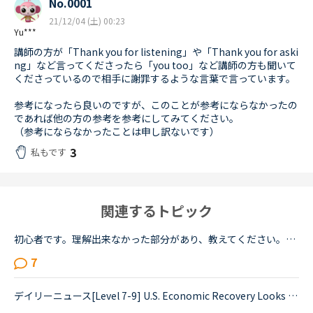
No.0001
21/12/04 (土) 00:23
Yu***
講師の方が「Thank you for listening」や「Thank you for aski
ng」など言ってくださったら「you too」など講師の方も聞いて
くださっているので相手に謝罪するような言葉で言っています。
参考になったら良いのですが、このことが参考にならなかったの
であれば他の方の参考を参考にしてみてください。
（参考にならなかったことは申し訳ないです）
3
私もです
関連するトピック
初心者です。理解出来なかった部分があり、教えてください。James is asking Charlotte about Gabriella's birthday party. James When was Gabriella's birthday?Charlotte It was last weekend.James How was t...
7
デイリーニュース[Level 7-9] U.S. Economic Recovery Looks Bleakの1つの文が訳せません。教えていただけると嬉しいです。Economists are downgrading their expectations for the strength of the economic rec...