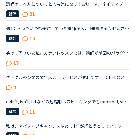
講師のレベルについてとても気になっております。ネイティブキャンプをはじめて3年です。文法と発音の基礎から始めてきたおかげで、段々と言いたいことを表現でき、先生の話していることもほぼ理解できるようにな...
21
講師
週4くらいでいつも予約していた講師から2回連続キャンセルされました。その先生はとても教えるのがうまいので評価もよく、ファンもついている感じですが、予約自体はほぼ私だけが一日一回いれている感じです。ご...
10
講師
笑って下さいませ。カランレッスンでは、講師が前回のパラグラフの確認をしてから本日のレッスンが進みますね。その際、講師が言ったところが違った（連続のカランレッスンだった為か、先の講師のメッセージがま...
13
グーグルの英文の文字起こしサービスが便利です。TOEFLのスピーキングパートなどで、自分が話したワード数が気になると思いますが、録音したものを書き起こすのはけっこう大変です。 ご存知の方もいらっしゃると...
4
didn't, isn't, I'd などの短縮形はスピーキングでもinformal, slangだと講師に言われました。本当ですか？written Englishでは、特にビジネスメールでは使わないようにすべきという認識はありますが、スピーキン...
11
講師
私は、ネイティブキャンプを始めて1年が経とうとしています。サイドバイサイドを2巡、初級〜中上級の文法2巡、トピック、中級発音2巡、フリートーク200回以上、カランは受講していません。40代女性です。受講した...