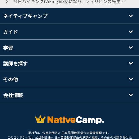
今日バイキング(Viking)の話になり、フィリビンの先生に、バイキングは和製英語だから、なんと言えばいいのか尋ねたところ、通じると言われ、フィリピンではバイキングはとても高いと言われました。 本当に通じるのでしょうか？
ネイティブキャンプ
ガイド
学習
講師を探す
その他
会社情報
英検®は、公益財団法人 日本英語検定協会の登録商標です。
このコンテンツは、公益財団法人 日本英語検定協会の承認や推奨、その他の検討を受けた