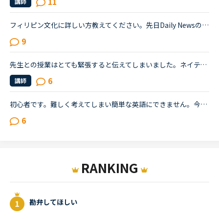
11
講師
フィリピン文化に詳しい方教えてください。先日Daily Newsの同棲の話から結婚の話題へとフリートークになりました。そこで、自分がフィリピン文化に精通しておらず、ちょっとわからないことが出てきたので教えて...
9
先生との授業はとても緊張すると伝えてしまいました。ネイティブキャンプに参加して半年以上が経ちますが、選ぶ先生は基本的に同性且つ同じアジア人であるフィリピン人男性です。というのも白人の先生、特に白人...
6
講師
初心者です。難しく考えてしまい簡単な英語にできません。今日レッスン中に先生からＧＷには何をするの？という問いかけからの会話の中で「今年のＧＷは昨年のＧＷのように連続していない」ということを言いたか...
6
RANKING
勘弁してほしい