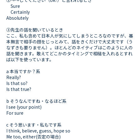
②～～してください（ok?）と言われるとき
Sure
Certainly
Absolutely
③先生の話を聞いているとき
ここ、私も含めて日本人が気にしてしまうところなのですが、基
本無言で相手の顔をじっとみて、話をきくだけで大丈夫です（う
なずきも要りません）。ほとんどのネイティブはこのように人の
話を聞きます。敢えてどこかのタイミングで相槌を入れるとすれ
ば以下を使っています。
a 本当ですか？系
Really?
Is that so?
Is that true?
b そうなんですね・なるほど系
I see (your point)
For sure
c そう思います・私もです系
I think, believe, guess, hope so
Me too, either(否定の場合)