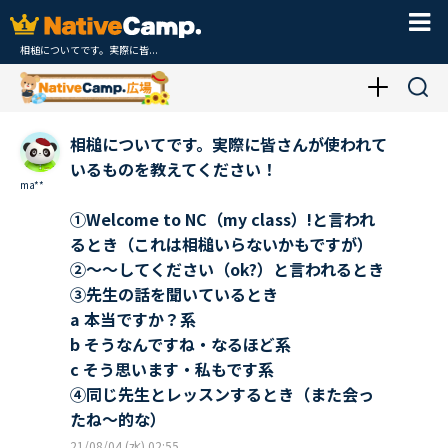
相槌についてです。実際に皆...
相槌についてです。実際に皆さんが使われて
いるものを教えてください！
ma**
①Welcome to NC（my class）!と言われ
るとき（これは相槌いらないかもですが）
②～～してください（ok?）と言われるとき
③先生の話を聞いているとき
a 本当ですか？系
b そうなんですね・なるほど系
c そう思います・私もです系
④同じ先生とレッスンするとき（また会っ
たね～的な）
21/08/04 (水) 02:55