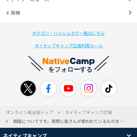
# 英検
カテゴリ・ハッシュタグ一覧はこちら
ネイティブキャンプ広場利用ルール
オンライン英会話トップ
ネイティブキャンプ広場
相槌についてです。実際に皆さんが使われているものを教えてください！ ①Welcome to NC（my class）!と言われるとき（これは相槌いらないかもですが） ②～～してください（ok?）と言われるとき ③先生の話を聞いているとき a 本当ですか？系 b そうなんですね・なるほど系 c そう思います・私もです系 ④同じ先生とレッスンするとき（また会ったね～的な）
ネイティブキャンプ