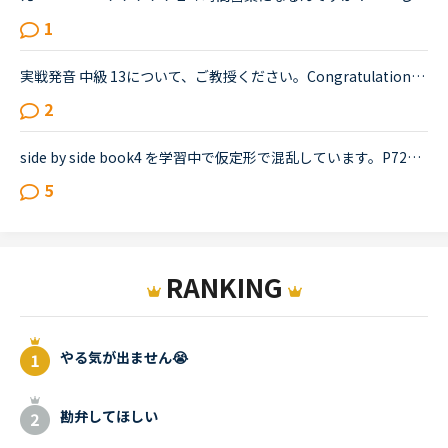
1
実戦発音 中級 13について、ご教授ください。Congratulations on your retirement boss! I'll never forget the years that I worked under you here at NativeCamp, nor will l forget the first day we met. Yo...
2
side by side book4 を学習中で仮定形で混乱しています。P72の例文２に「If he were stronger, he'd be able be able to lift weights.」とあり、その下に「※ If [I,he,she,it,we,you,they]were...」とあるため、...
5
RANKING
やる気が出ません😭
勘弁してほしい