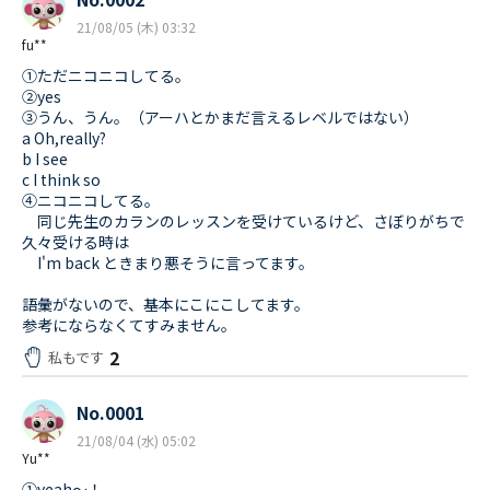
21/08/05 (木) 03:32
fu**
①ただニコニコしてる。
②yes
③うん、うん。（アーハとかまだ言えるレベルではない）
a Oh,really?
b I see
c I think so
④ニコニコしてる。
同じ先生のカランのレッスンを受けているけど、さぼりがちで
久々受ける時は
I'm back ときまり悪そうに言ってます。
語彙がないので、基本にこにこしてます。
参考にならなくてすみません。
2
私もです
No.0001
21/08/04 (水) 05:02
Yu**
①yeah〜！