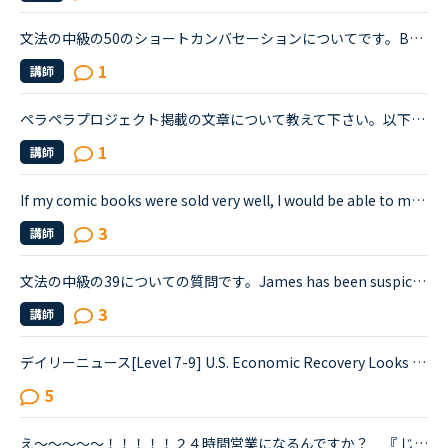
文法の中級の50のショートカンバセーションについてです。Benjamin's son called him at his law firm while he was busy having a meeting. Benjamin &quot;What did my son say?&quot; Secretary &quot;He sai...
1
講師
ペラペラプロジェクト掲載の文章について教えて下さい。以下文章の訳について、一段落目のI did not see enough female role model given the opportunity 〜とありますが、これは「〜の機会が与えられた女性のロ...
1
講師
If my comic books were sold very well, I would be able to make my living on royalties.↑この文について講師と子供の頃の夢について、トークしていた時に、「I used to want to be a comic artist in my chil...
3
講師
文法の中級の39についての質問です。James has been suspicious about Andrew's strange behavior lately.James「 Frankly, I don't know why you are still going to that farm. You were only going there for ...
3
講師
デイリーニュース[Level 7-9] U.S. Economic Recovery Looks Bleakの1つの文が訳せません。教えていただけると嬉しいです。Economists are downgrading their expectations for the strength of the economic rec...
5
え～～～～～！！！！！２４時間営業になるんですか？ 『 じゃぁ、寝られないじゃないですか～！！』 寝ますよ～～～ 仕事中に。。。。。。 とっても真面目な方に追伸 ・・・もちろん、冗談で...