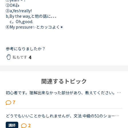
②OK👍
③a,Yes!really!
b,By the way,と他の話に､､､
c，Oh,good.
④My pressure✨とカッコよく✴︎
参考になりましたか？
4
私もです
関連するトピック
初心者です。理解出来なかった部分があり、教えてください。James is asking Charlotte about Gabriella's birthday party. James When was Gabriella's birthday?Charlotte It was last weekend.James How was t...
7
どうでもいいことかもしれませんが、文法 中級の51のショートカンバセーションについて質問です。Daniel came back from Ben's house in the evening.Daniel “Ben asked me how you were doing. How was your day...
2
講師