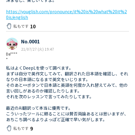
深まるし、楽しいですよ。
https://youglish.com/pronounce/it%20is%20what%20it%2
0is/english
10
私もです
No.0001
21/07/27 (火) 19:47
Da****
*
私はよくDeepLを使って調べます。
まずは自分で英作文してみて、翻訳された日本語を確認し、それ
なりの日本語になるまで英文をいじります。
そのあと↔ボタンで日本語と英語を何度か入れ替えてみて、他の
言い回しがあるのか確認したりします。
それを次のレッスンで言ってみたりしてます。
最近のAI翻訳って本当に優秀です。
こういったツールに頼ることには賛否両論あるとは思いますが、
あちこち調べるよりよっぽど正確で早い気がします。
9
私もです