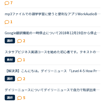
7
mp3ファイルでの語学学習に使うと便利なアプリWorkAudioBookというアプリがあります。 <a href="http://www.workaudiobook.com/Default.aspxmp3" target="_blank">http://www.workaudiobook.com/Default.aspxmp3</a> 音声ファイルを読み込むと音声の切れ目を感知し、フレーズ、センテンスを【自...
1
Google翻訳機能の一時停止について2018年12月19日から停止中全く英語がわからないのでGoogle翻訳機能と「Could you type it in the chat box? 」を頼りに授業と先生とのやりとりを進めていたので不便すぎて困って...
2
講師
スタサプビジネス英語コースを始めた初心者です。テキストのAPPLY: PersonalでSTEP1 1つ目のピックアップキーフレーズを見てください。STEP2 そのキーフレーズを使った文章を発話してください。STEP3 その文章の...
1
教材
【解決済】こんにちは。デイリーニュース 「Level 4-5 How Processed Food Helped Humanity」 の第2パラグラフ、The small size of teeth in early humans can only be explained by food becoming easier to eat...
2
講師
デイリーニュースについてデイリーニュースで自力で和訳出来ない時に、google翻訳を読むのですが、イマイチ内容が掴めない時があります。日本人の先生に伺えれば一番なのですが、皆さんはどうされていますか？（...
5
講師