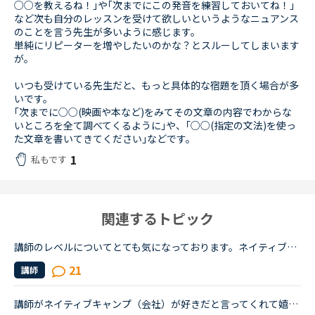
○○を教えるね！｣や｢次までにこの発音を練習しておいてね！｣
など次も自分のレッスンを受けて欲しいというようなニュアンス
のことを言う先生が多いように感じます。
単純にリピーターを増やしたいのかな？とスルーしてしまいます
が。
いつも受けている先生だと、もっと具体的な宿題を頂く場合が多
いです。
｢次までに○○(映画や本など)をみてその文章の内容でわからな
いところを全て調べてくるように｣や、｢○○(指定の文法)を使っ
た文章を書いてきてください｣などです。
1
私もです
関連するトピック
講師のレベルについてとても気になっております。ネイティブキャンプをはじめて3年です。文法と発音の基礎から始めてきたおかげで、段々と言いたいことを表現でき、先生の話していることもほぼ理解できるようにな...
21
講師
講師がネイティブキャンプ（会社）が好きだと言ってくれて嬉しかったです。ネイティブキャンプに入会してから５ケ月の間お世話になっている大好きな講師が言うにはネイティブキャンプはこれまで働いたESL（第二言...