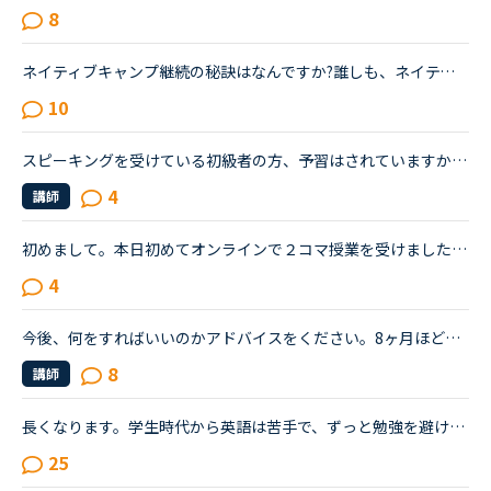
8
ネイティブキャンプ継続の秘訣はなんですか?誰しも、ネイティブキャンプに関わらず、オンライン英会話に登録したら数日または、数週間～2か月くらいは必死に英語学習に打ち込むと思います。しかし、その後、何と...
10
スピーキングを受けている初級者の方、予習はされていますか？または、経験者の方経験談やアドバイスが欲しいです。ネイティブキャンプを初めて1ヶ月です。一日1レッスン受けています。TOEICは800点オーバーなの...
4
講師
初めまして。本日初めてオンラインで２コマ授業を受けました。オンライン英会話自体初めてで緊張しましたが先生方がフレンドリーで話しやすく、リラックスして授業を受けられました。皆さんはどの先生をとってい...
4
今後、何をすればいいのかアドバイスをください。8ヶ月ほど前からネイティブキャンプを始めました。最初は本当に先生の言ってることが全然聞き取れず、何を言っていいかもわからない状況でのスタートでした。週30...
8
講師
長くなります。学生時代から英語は苦手で、ずっと勉強を避けてきました。２０代の時にたまたま近くのスクールで受けたTOEICのお試しテストでは、恥ずかしながら170～200程度しかないだろうと言われました。もちろ...
25