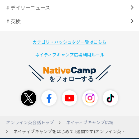
# デイリーニュース
# 英検
カテゴリ・ハッシュタグ一覧はこちら
ネイティブキャンプ広場利用ルール
オンライン英会話トップ
ネイティブキャンプ広場
ネイティブキャンプをはじめて1週間です(オンライン英会話自体初めてです)。レッスンには少し慣れてきて、授業内のやり取りも大体問題なくできるのですが、終了間近に先生が言われてることが分からず時間になって退出…になることが何回かありました。 終わってから思い返して、「今回の授業どうだった？」というのと、次の授業に関する指示をいくつか言われていたように思うのですが、よく聞き取れず終わってしまいました。 もし良ければ終了間際によく言われることの例文を教えていただけないでしょうか…。