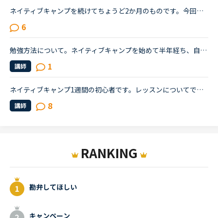
ネイティブキャンプを続けてちょうど2か月のものです。今回久しぶりにTOEICを受けて前回は615点でしたので、ネイティブキャンプを初めて少しは伸びているを期待していたのですが、590点と下がっておりました。や...
6
勉強方法について。ネイティブキャンプを始めて半年経ち、自分の話しやすい話題やある程度必要とされる会話は出来るようになりました。日本人講師を含め数人の先生からは君のスキルはgood enough、じゅうぶんコミ...
1
講師
ネイティブキャンプ1週間の初心者です。レッスンについてですが、各単元が終わるたびに先生がThank you so much!と言ってくれるのですが、どう返したら良いのかわかりません…。こちらもThank you.と返したり、笑...
8
講師
RANKING
勘弁してほしい
キャンペーン