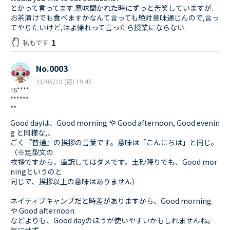
とかって言ってます.意味聞かれた時にずっと苦笑していますが.
お茶漬けでも食べますかなんて言っても絶対意味通じんので,言っ
てやりたいけど,はよ帰れって言ったら授業にならない.
1
私もです
No.0003
21/05/10 (月) 19:45
TS****
******
**
Good dayは、Good morning や Good afternoon, Good evenin
g と同様な,、
ごく『普通』の挨拶の言葉です。意味は「こんにちは」と同じ。
（※定型文の
挨拶ですから、直訳してはダメです。土砂降りでも、Good mor
ningというのと
同じで、挨拶以上の意味はありません）
ネイティブキャンプだと時差がありますから、Good morning
や Good afternoon
などよりも、Good dayのほうが使いやすいかもしれませんね。