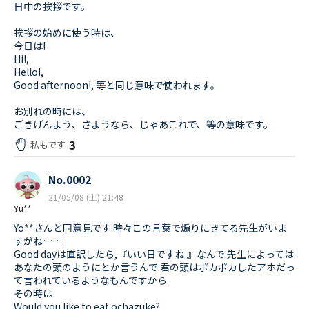
日中の挨拶です。
挨拶の始めに使う時は、
今日は!
Hi!,
Hello!,
Good afternoon!, 等と同じ意味で使われます。
お別れの時には、
ごきげんよう、さようなら、じゃあこれで、等の意味です。
3
私もです
No.0002
21/05/08 (土) 21:48
Yu**
Yo**さんと同意見です.時々この言葉で煽りにきてる先生がいま
すがね…….
Good dayは直訳したら,『いい日ですね.』なんで.先生によっては
あなたの頭のようにとか言うんで.君の頭はポカポカしたアホだっ
て言われているようなもんですから.
その時は
Would you like to eat ochazuke?