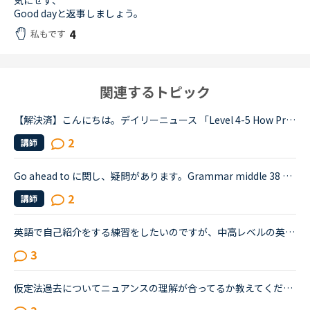
気にせず、
Good dayと返事しましょう。
4
私もです
関連するトピック
【解決済】こんにちは。デイリーニュース 「Level 4-5 How Processed Food Helped Humanity」 の第2パラグラフ、The small size of teeth in early humans can only be explained by food becoming easier to eat...
2
講師
Go ahead to に関し、疑問があります。Grammar middle 38 のstory中の文章です。I’m going to go ahead to ask you this .Would you mind if I asked you to come and play soccer with us on Saturday? この文章...
2
講師
英語で自己紹介をする練習をしたいのですが、中高レベルの英語がうろ覚えと、２か月前から英会話の学習を始めたばかりなので、日本語を交えながら英語で自己紹介をするレッスンを受けたいのですが、、、。フリー...
3
仮定法過去についてニュアンスの理解が合ってるか教えてください。いまside by side4（p83−84）をやっているのですが、少し混乱しています。例えば、if i were a bird, I could fly to you,であれば、The Present...