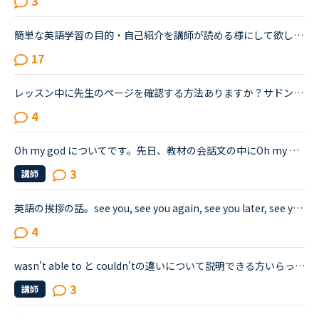
3
簡単な英語学習の目的・自己紹介を講師が読める様にして欲しいです。講師用の引継ぎメモ（？）のようなものが有るとは聞いたことがります。でも、余り私の真意が伝わっていないです・・・。講師の方々はなるべく...
17
レッスン中に先生のページを確認する方法ありますか？サドンレッスン中心です。すぐ埋まってしまうのであまり自己紹介を読まずにレッスンに入ります。たまにNice to see you again といわれて焦ったり＾＾；もう...
4
Oh my god についてです。先日、教材の会話文の中にOh my godというセリフがありました。講師の読み上げをリピートする際、講師がgod を抜かしてOh myとしか言わないのです。聞き間違いか見逃しかなと思い、気に...
3
講師
英語の挨拶の話。see you, see you again, see you later, see you soon, とか、どれも同じような意味と思ってたらそれぞれニュアンスが違うらしいんだけど（たまに怪訝そうに言い直されたりするので、もしかして...
4
wasn't able to と couldn'tの違いについて説明できる方いらっしゃいますか？以下のような例文だとどういうニュアンスの違いがあるか。I wasn't able to play the guitar until recently.I couldn't play the gui...
3
講師