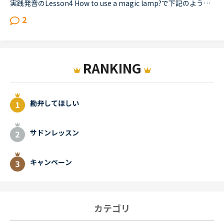
実践発音のLesson4 How to use a magic lamp?で下記のような英文がありました。これはどういうニュアンスなのでしょうか？Rule three: I can't bring people back from the dead. It's not a pretty picture, I d...
2
RANKING
勘弁してほしい
サドンレッスン
キャンペーン
カテゴリ