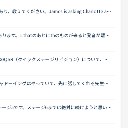
ください。James is asking Charlotte ab
 When was Gabriella's birthday?Charlotte It was last
ます。1.thatのあとにthのものが来ると発音が難し
音しているのがよくわらなく、発音のコツを聞きたいで
のQSR（クイックステージリビジョン）について、お
に来ていて、来週末ごろからFSRに入りそうです。ステ
.
らシャドーイングはやっていて、先に話してくれる先生だ
て話すことは出来るのですが、本日カランであたった
テージ5です。ステージ6までは絶対に続けようと思い、
こちらで日常会話に必要なのはステージ6までと読んだ