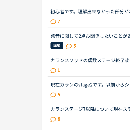
初心者です。理解出来なかった部分があり、教えて
out Gabriella's birthday party. James
7
weekend.James How was t...
発音に関して2点お聞きしたいことがあり
いくて、0.5倍速で聴いてもどう発
5
講師
す。例えば、Callan7pp511if we say...
カランメソッドの偶数ステージ終了後
尋ねします。いま、ステージ６の終盤
1
ージ５ではFSRも結構時間がかかった..
現在カランのstage2です。以前か
とその先生が話し始めたすぐ後に続い
5
先生は、質問後に私の回答を待つ先...
カランステージ7以降について現在ス
テキストを購入してあります。（以前
8
ので）私は英語を聞いても頭の中...