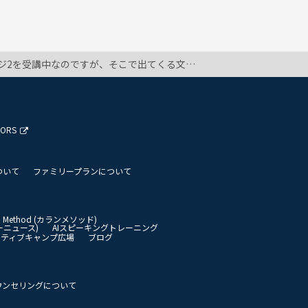
irty past nine nine thirty a.m. nine thirty などです。 みなさんはカランでどんな表現を使っていましたか？
TORS
ついて
ファミリープランについて
an Method (カランメソッド)
イリーニュース)
AIスピーキングトレーニング
イティブキャンプ広場
ブログ
ウンセリングについて