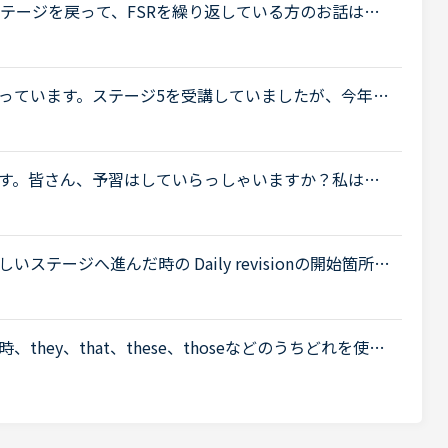
テージを戻って、FSRを繰り返している方のお話は、
。ですが、ステージ中盤６，７，８，あたりまで進ん
.
っています。ステージ5を受講していましたが、今年6
辛くなったため、カランを中断していました。ステー
.
す。皆さん、予習はしていらっしゃいますか？私は、
や文法用語だけ、発音と意味を調べるようにしていま
テージへ進んだ時の Daily revisionの開始箇所に
sionの開始箇所はNew Wordから6ページ前となってい
hey、that、these、thoseなどのうちどれを使う
these his boots?-No, they aren’t his bo