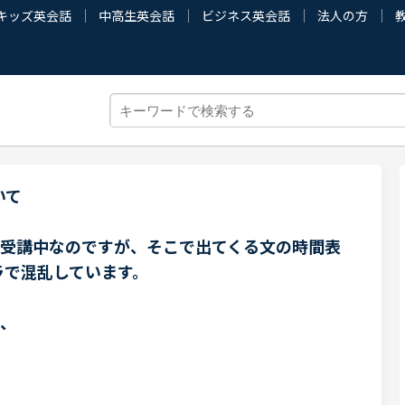
キッズ英会話
中高生英会話
ビジネス英会話
法人の方
いて
を受講中なのですが、そこで出てくる文の時間表
ラで混乱しています。
ば、