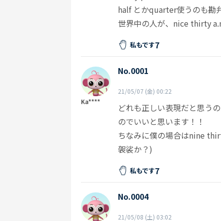
half とかquarter使うの
世界中の人が、nice thirt
7
私もです
No.0001
21/05/07 (金) 00:22
Ka****
どれも正しい表現だと思うの
のでいいと思います！！
ちなみに僕の場合はnine th
袈裟か？)
7
私もです
No.0004
21/05/08 (土) 03:02