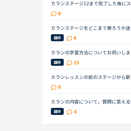
カランステージ12まで完了した後にス
この掲示板でもいくつか伺っています
8
だ後、いったんステージを戻ってFSR..
カランステージをどこまで戻ろうか迷
月を最後に、復習の時間がとれなくて
6
講師
ジ5ではシャドーイングで講師につい..
カランの学習方法についてお伺いしま
テキストをザーッと見て、初見の単語
15
講師
す。ですが、ステージが進むにつれ...
カランレッスンの前のステージから新しいス
ついて質問です。 通常Daily revi
9
ますが、カランで新しいステージ...
カランの内容について。質問に答える時、t
のが正解なのかと悩むことがあります。例えば、Are 
4
講師
ots; they’re her boots. など...