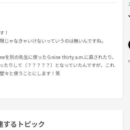
す！
現じゃなきゃいけないっていうのは無いんですね。
nineを別の先生に使ったらnine thirty a.m.に直されたり、
T
yだけだったりして（？？？？？）となっていたんですが、これ
堂々と使うことにします！笑
連するトピック