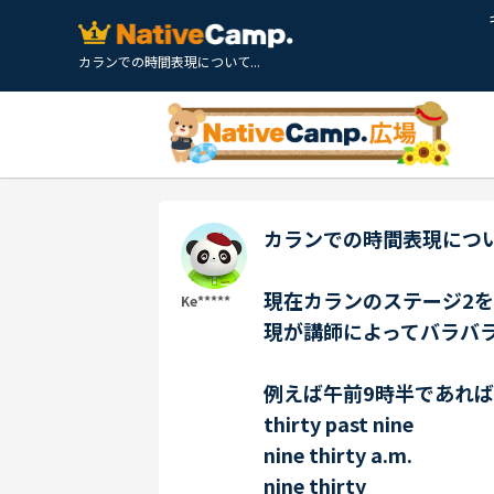
カランでの時間表現について...
カランでの時間表現につ
現在カランのステージ2
Ke*****
現が講師によってバラバ
例えば午前9時半であれ
thirty past nine
nine thirty a.m.
nine thirty