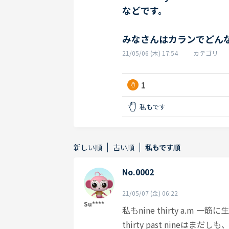
などです。
みなさんはカランでどん
21/05/06 (木) 17:54
カテゴリ
1
私もです
新しい順
古い順
私もです順
No.0002
21/05/07 (金) 06:22
Su****
私もnine thirty a.m 一
thirty past nineはまだし