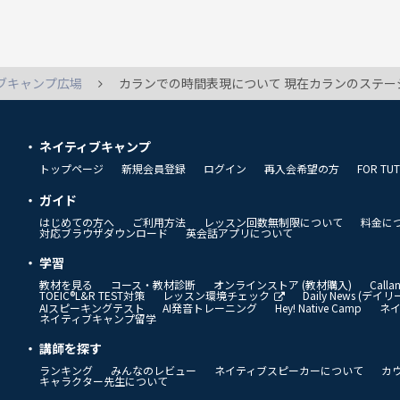
ブキャンプ広場
カランでの時間表現について 現在カランのステージ2を受講中なのですが、そこで出てくる文の時間表現が講師によってバラバラで混乱しています。 例えば午前9時半であれば、 th
ネイティブキャンプ
トップページ
新規会員登録
ログイン
再入会希望の方
FOR TU
ガイド
はじめての方へ
ご利用方法
レッスン回数無制限について
料金に
対応ブラウザダウンロード
英会話アプリについて
学習
教材を見る
コース・教材診断
オンラインストア (教材購入)
Call
TOEIC®L&R TEST対策
レッスン環境チェック
Daily News (デ
AIスピーキングテスト
AI発音トレーニング
Hey! Native Camp
ネ
ネイティブキャンプ留学
講師を探す
ランキング
みんなのレビュー
ネイティブスピーカーについて
カ
キャラクター先生について