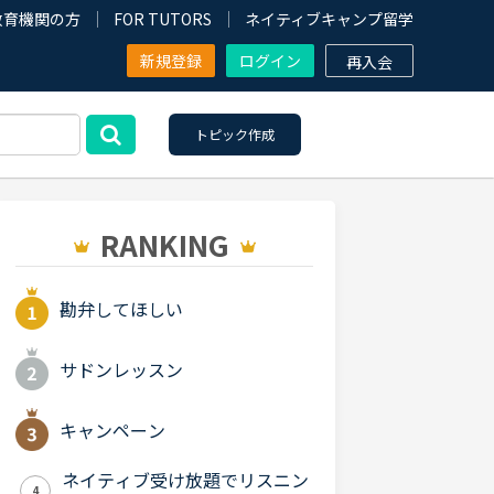
教育機関の方
FOR TUTORS
ネイティブキャンプ留学
新規登録
ログイン
再入会
トピック作成
RANKING
勘弁してほしい
サドンレッスン
キャンペーン
ネイティブ受け放題でリスニン
4