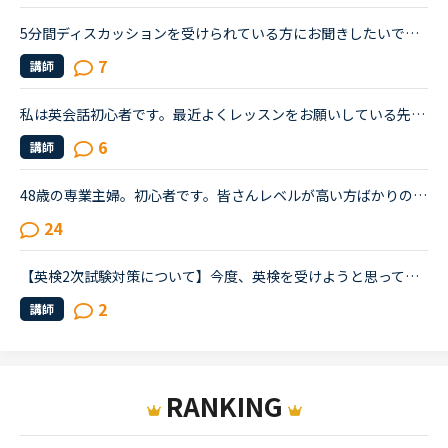
5分間ディスカッションを受けられている方にお聞きしたいです。私はネイティブキャンプを始めたばかりの英語初心者です。初心者なので文法の入門から始めましたが、講師の方から「このgrammerは君には簡単すぎる...
7
講師
私は英会話初心者です。最近よくレッスンをお願いしている先生が実は中上級者向けだと知りました。紹介欄をよく読まず、対応教材だけで絞り込んだ為に選んでしまいました。とても良い先生で、毎日でも受けたいく...
6
講師
48歳の専業主婦。初心者です。皆さんレベルが高い方ばかりのようですがこんな私でも続けていたら少しは話せるようになるのでしょうか。まだ数回しか受けていませんが先生は呆れているんだろうなって思ってしまい...
24
【英検2次試験対策について】今度、英検を受けようと思っています。この休みの機会に2次試験の勉強もしたいと思い、NCに入会したばかりのNC初心者です。英検の2次試験対策のコースがあると思うのですがそれとは別...
2
講師
RANKING