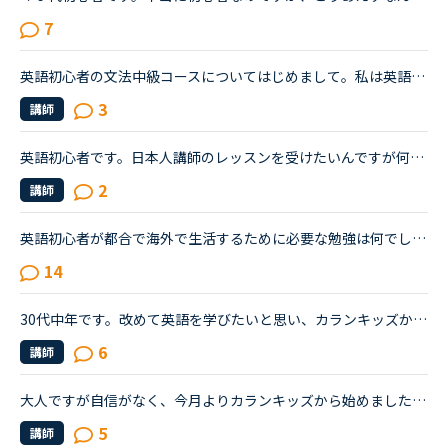
7
英語初心者の文法中級コースについてはじめまして。私は英語初心者で高校生時代に授業で勉強したくらいのスキルです。少しでも英語スキルを高めたいと思いNCのカウンセラーの方に勉強法を相談したところ文法の初...
3
講師
英語初心者です。日本人講師のレッスンを受けたいんですが何故か気恥ずかしくて勇気が出ません。今すぐレッスンが出来る状態になっても講師のプロフィールを読んだり教材を確認してるうちに取り込み中にかわって...
2
講師
英語初心者が都合で海外で生活するために必要な勉強は何でしょうか？恥ずかしながら、20年ほど英語からは遠ざかってきました。ほぼしゃべれません。現在カランSTAGE1から始めSTAGE3に入ったところです。こちらは...
14
30代中年です。改めて英語を学びたいと思い、カランキッズから始めました。恥ずかしい話なのですが、カランキッズのステージ1がほぼ理解できず、ただ言われたことを真似している状態です。文法コースと並行して１...
6
講師
大人ですが自信がなく、今月よりカランキッズから始めました。キッズとはいえ、ついていくのに必死です。毎日受講することがいいと聞いたので、この10日間で16レッスン受けました。復習をするだけで他のレッスン...
5
講師