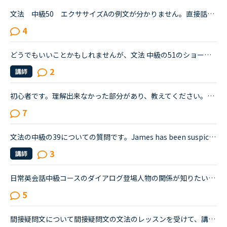
文法 中級50 エクササイズAの例文が分かりません。直接話法：The secretary said to Ben, “Your son called. He is going to be in town next week.”間接話法：The secretary said to Ben (that) his son had c...
4
どうでもいいことかもしれませんが、文法 中級の51のショートカンバセーションについて質問です。Daniel came back from Ben's house in the evening.Daniel “Ben asked me how you were doing. How was your day...
2
講師
初心者です。理解出来なかった部分があり、教えてください。James is asking Charlotte about Gabriella's birthday party. James When was Gabriella's birthday?Charlotte It was last weekend.James How was t...
7
文法の中級の39についての質問です。James has been suspicious about Andrew's strange behavior lately.James「 Frankly, I don't know why you are still going to that farm. You were only going there for ...
3
講師
日常英会話中級コースのダイアログ登場人物の関係が知りたいです。対象のダイアログは直接話法を間接話法に変更 PART2(3-9)です。 <a href="https://nativecamp.net/textbook/page-detail/1/292" target="_blank">https://nativecamp.net/textbook/page-detail/1/292</a> ダニエル、オリビア、ナオコ...
5
間接疑問文について間接疑問文の文法のレッスンを受けて、講師からの訂正について疑問に思ったので、分かる方はご回答お願いします。通常、間接疑問文はI don’t know when she will come.のように「疑問詞＋S＋V...