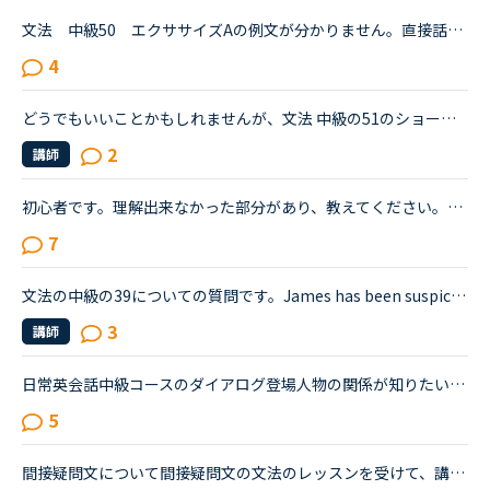
文法 中級50 エクササイズAの例文が分かりません。直接話法：The secretary said to Ben, “Your son called. He is going to be in town next week.”間接話法：The secretary said to Ben (that) his son had c...
4
どうでもいいことかもしれませんが、文法 中級の51のショートカンバセーションについて質問です。Daniel came back from Ben's house in the evening.Daniel “Ben asked me how you were doing. How was your day...
2
講師
初心者です。理解出来なかった部分があり、教えてください。James is asking Charlotte about Gabriella's birthday party. James When was Gabriella's birthday?Charlotte It was last weekend.James How was t...
7
文法の中級の39についての質問です。James has been suspicious about Andrew's strange behavior lately.James「 Frankly, I don't know why you are still going to that farm. You were only going there for ...
3
講師
日常英会話中級コースのダイアログ登場人物の関係が知りたいです。対象のダイアログは直接話法を間接話法に変更 PART2(3-9)です。 <a href="https://nativecamp.net/textbook/page-detail/1/292" target="_blank">https://nativecamp.net/textbook/page-detail/1/292</a> ダニエル、オリビア、ナオコ...
5
間接疑問文について間接疑問文の文法のレッスンを受けて、講師からの訂正について疑問に思ったので、分かる方はご回答お願いします。通常、間接疑問文はI don’t know when she will come.のように「疑問詞＋S＋V...