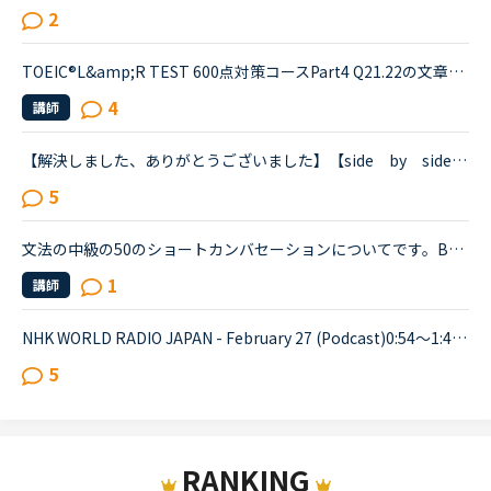
2
TOEIC®️L&amp;R TEST 600点対策コースPart4 Q21.22の文章でわからないことがあります。文章は以下の通りです。When you move, you should try to tell banks and credit card companies your new address at leas...
4
講師
【解決しました、ありがとうございました】【side by side ４より】すみません、感覚として全然分からない文章が出てきたのでどなたか教えていただけないでしょうか？レッスン中にも質問しましたが、英語での...
5
文法の中級の50のショートカンバセーションについてです。Benjamin's son called him at his law firm while he was busy having a meeting. Benjamin &quot;What did my son say?&quot; Secretary &quot;He sai...
1
講師
NHK WORLD RADIO JAPAN - February 27 (Podcast)0:54～1:49The Japanese government is studying additional measures to prop up the tourist industry and smaller businesses hit hard by the spread of a ne...
5
RANKING