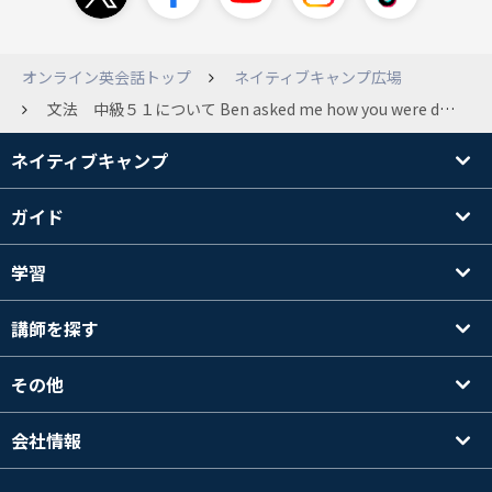
オンライン英会話トップ
ネイティブキャンプ広場
文法 中級５１について Ben asked me how you were doing. How was your day? この文章は””がないので間接話法かと思うのですが Ben asked me how I was doing. How my day was? の文章にはならないのでしょうか？ それとも””を入れ忘れた直接話法でしょうか？ レッスンで先生に聞いたのですが理解できなかったので、教えてください。
ネイティブキャンプ
ガイド
学習
講師を探す
その他
会社情報