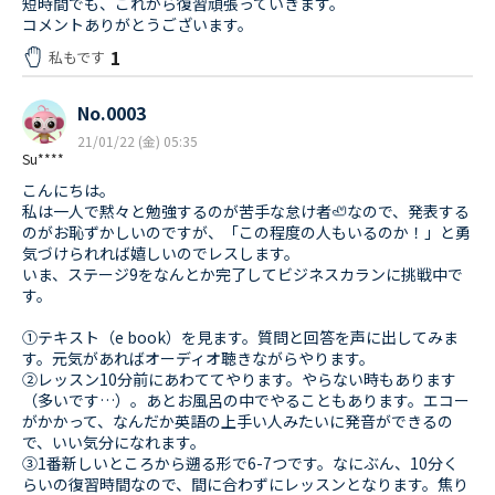
短時間でも、これから復習頑張っていきます。
コメントありがとうございます。
1
私もです
No.0003
21/01/22 (金) 05:35
Su****
こんにちは。
私は一人で黙々と勉強するのが苦手な怠け者🦥なので、発表する
のがお恥ずかしいのですが、「この程度の人もいるのか！」と勇
気づけられれば嬉しいのでレスします。
いま、ステージ9をなんとか完了してビジネスカランに挑戦中で
す。
①テキスト（e book）を見ます。質問と回答を声に出してみま
す。元気があればオーディオ聴きながらやります。
②レッスン10分前にあわててやります。やらない時もあります
（多いです…）。あとお風呂の中でやることもあります。エコー
がかかって、なんだか英語の上手い人みたいに発音ができるの
で、いい気分になれます。
③1番新しいところから遡る形で6-7つです。なにぶん、10分く
らいの復習時間なので、間に合わずにレッスンとなります。焦り