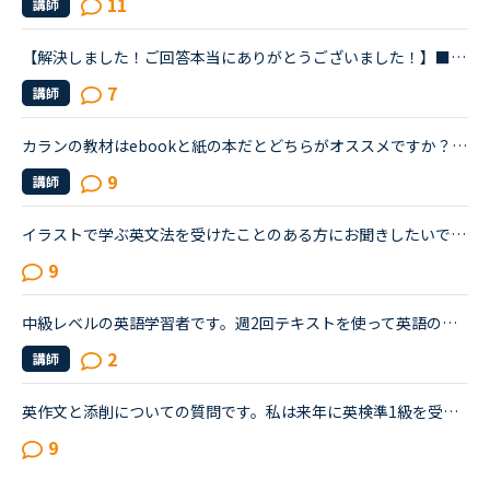
11
講師
【解決しました！ご回答本当にありがとうございました！】■効果的なカランレッスンの進め方について2020年1月からネイティブキャンプを始め、現在カランレッスンはステージ4の全復習直前段階です。毎回どうしても...
7
講師
カランの教材はebookと紙の本だとどちらがオススメですか？私は紙の本でステージ3までやってきましたが、次からebookにするか検討中です。ebookの購入の仕方がイマイチよくわからなかったということもあり、紙の...
9
講師
イラストで学ぶ英文法を受けたことのある方にお聞きしたいです。私は普段、普通の文法（初級〜中級）と幾つかのアウトプット教材を並行して受けています。喋る練習をするのがとにかく楽しいので最近は５分間ディ...
9
中級レベルの英語学習者です。週2回テキストを使って英語の学習をしていて、そのほかの日をネイティブキャンプを使って会話しています。ENGLISH COUNSIEL などの音源を聴いたり、英語のニュースを聴いたり、英語...
2
講師
英作文と添削についての質問です。私は来年に英検準1級を受験する予定で、最近市販のテキストでライティング練習を始めました。スコアを取るためにはシンプルでも明確正確である事が大事だと思うものの、自分の英...
9