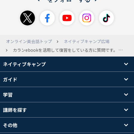
オンライン英会話トップ
ネイティブキャンプ広場
カランebookを活用して復習をしている方に質問です。 ①復習の仕方 ②いつやっているか ③1回あたりどのくらいまで復習してるか(テキストのどこからどこまで) ④続けるコツ 教えてほしいです！！ ちなみに私は...ほとんど復習してませんでした。(現在ステージ6) ebookのステージ5を以前購入したのですが、続かず(^^; ステージ6はテキスト購入してませんでしたが、レッスン中にうまくできなくて、落ち込むことが増えたので、ちゃんと復習しようという気持ちになってきました。でもなかなか続かないので、続けるコツも教えてほしいです。 ebookに限定しているのは、紙の本をなるべく増やしたくないので、ebookを希望しております。
ネイティブキャンプ
ガイド
学習
講師を探す
その他