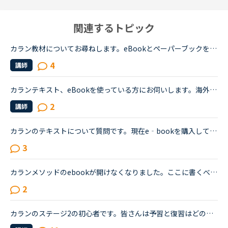
関連するトピック
カラン教材についてお尋ねします。eBookとペーパーブックを併用されていますか？eBookには全文の音声がついているとのことで、復習のためにいいなと思うのですが、読むときにはペーパーブックがいいので、今はペ...
4
講師
カランテキスト、eBookを使っている方にお伺いします。海外在住のため、現在eBookを購入して使っているのですが、Japanese Vocabularyのページだけでも印刷できたらなぁと思うことが多々あります。eBookを印刷す...
2
講師
カランのテキストについて質問です。現在e‐bookを購入して使ってます。持ち運びに便利、レッスンのページ毎に音声playボタンがついていて便利なのでこのままe-bookを使い続けようと思ってるのですが。もしもnativ...
3
カランメソッドのebookが開けなくなりました。ここに書くべきではないと思うのですが、21時を過ぎていてサポートセンターに問い合わせができないためご了承ください。カランメソッドのebookを利用している方に質...
2
カランのステージ2の初心者です。皆さんは予習と復習はどの程度、完成するまでなさっていますか？例えば、現状の私の場合…テキストの音声を聴きながら、質問の後にサラサラと答えられるほどまで復習をする→レッス...