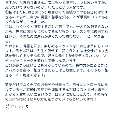
ますが、仕方ありません。次はもっと復習しようと思いますが、
思うだけでやらないのが、わたしという人間です。
④私はまだNCはじめて5ヶ月目なので継続のコツを語るには早す
ぎるのですが、自分の得意と苦手を知ることが継続のコツである
ような気がしてきました。
私は、もくもくと復習することが苦手です。一人で勉強できない
から、先生にお世話になってるんだもの。レッスン中に復習すれ
ばいい。そのために進行が遅くたって構わない。…と、開き直
る。
かわりに、得意を知り、楽しめるレッスンをいれるようにしてい
ます。例えば私は、先生と臆せずに話そうとする社交性があり会
話を楽しめるタチなので、好きな先生と5分間ディスカッション
やトピックトークを並行して楽しんでいます。
自分が飽きっぽいことも分かっているので、集中力があるときに
バババッと進み、飽きてきたらしばし放置します。そのうち、飽
きることに飽きてきます。
英語だけでなく全てのお勉強や仕事って、自分コントロールに長
けている人が継続して能力を発揮するんだほうなぁと思います。
人から刺激を大いに受けつつ、自分流におとしこんで、その時々
でConfortableなやり方を見つけていけるといいですね！
5
私もです