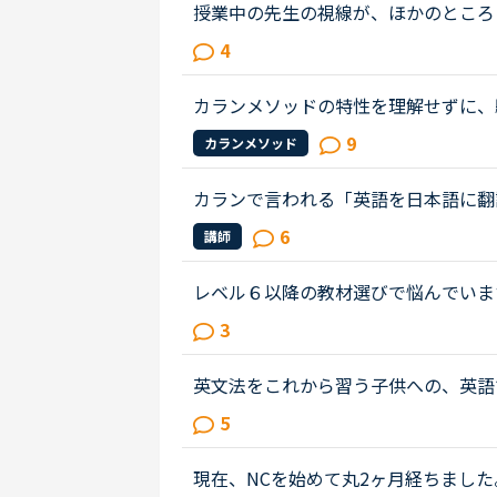
授業中の先生の視線が、ほかのところ
いのか知りたい。皆さんは授業中、特
4
かの方をチラチラ見る（ほかの講師...
カランメソッドの特性を理解せずに、
カランの進め方について苦言を呈して
9
カランメソッド
て、個人的には「それは、生徒の方...
カランで言われる「英語を日本語に翻
カラン1からはじめ、今はカラン5に
6
講師
ているのか？日本語に翻訳してしまっ..
レベル６以降の教材選びで悩んでいま
まいました。Stage5の「ペンを（
3
生にもよるのでしょうが、例文のお...
英文法をこれから習う子供への、英語
は、説明そのものを英語で行うのは、
5
と、なかなか厳しいのではないかと思..
現在、NCを始めて丸2ヶ月経ちました