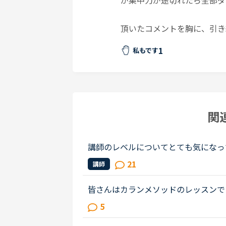
が集中力が途切れたら全部ダ
頂いたコメントを胸に、引き
1
私もです
関
講師のレベルについてとても気になっ
文法と発音の基礎から始めてきたおか
21
講師
いることもほぼ理解できるようにな...
皆さんはカランメソッドのレッスンで
る」のどちらの方針で臨んでいますか？（特に
5
「自分で答えようとする」のほうなの..