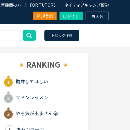
教育機関の方
FOR TUTORS
ネイティブキャンプ留学
新規登録
ログイン
再入会
トピック作成
RANKING
勘弁してほしい
サドンレッスン
やる気が出ません😭
キャンペーン
4