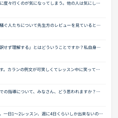
に度々行くのが気になってしまう。他の人は気にしな
に、生徒であるこちらが話しているときに、先生がほ
騒ぐ人たちについて先生方のレビューを見ていると、
いるレビューが目立つように思いました。これについ
訳せず理解する」とはどういうことですか？私自身は
入ったところです。聞きたいのは●英語のまま理解でき
.
す。カランの例文が可笑しくてレッスン中に笑ってし
シャツの）ボタン穴に入れています」というところで、先
での指導について、みなさん、どう思われますか？私
少なくとも中学校の文法の範囲が一通り終わらない
.
。一日1〜2レッスン、週に4日くらいしか出来ないので