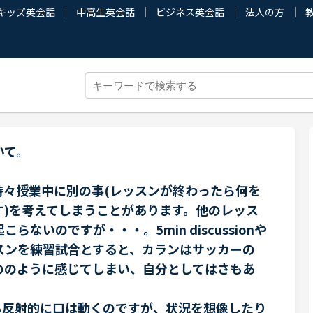
キッズ英会話
中高生英会話
ビジネス英会話
法人の方
いて。
時々授業中に別の事(レッスンが終わったら何を
す)を考えてしまうことがあります。他のレッス
ないのですが・・・。5min discussionや
スンを練習試合とすると、カランはサッカーの
ののように感じてしまい、自分としてはさもあ
。
も反射的に口は動くのですが、状況を想像したり