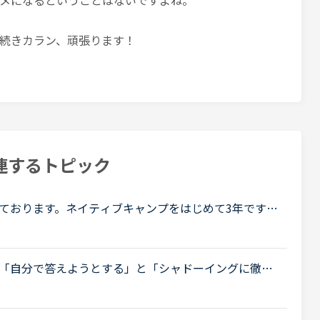
メになるということはないですよね。
続きカラン、頑張ります！
連するトピック
ております。ネイティブキャンプをはじめて3年です。
げで、段々と言いたいことを表現でき、先生の話して
「自分で答えようとする」と「シャドーイングに徹す
New WordsよりDaily Revisionの場合）私は
.