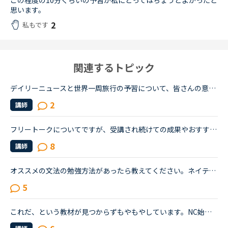
この程度の10分くらいの予習が私にとってはちょうどよかったと
思います。
2
私もです
関連するトピック
デイリーニュースと世界一周旅行の予習について、皆さんの意見をお聞きしたく、トピックを作成させていただきます。基本的な文法については、ある程度中高時代の知識が残っており、今までは復習を兼ねつつSIDE by...
2
講師
フリートークについてですが、受講され続けての成果やおすすめの受講方法、気をつけていることあれば教えていただけないでしょうか。これからはアウトプットも鍛えたいので、フリートークを受講する機会を増やし...
8
講師
オススメの文法の勉強方法があったら教えてください。ネイティブキャンプを初めて半年ほど経つものです。（２４歳 女）目的は海外の友達と話せるようになりたい。日常会話をマスターしたと思い始めました。レベ...
5
これだ、という教材が見つからずもやもやしています。NC始めて2ヶ月の若手社会人です。いわゆる受験英語はしっかりやりましたが、読み書きはできた当時もリスニング&amp;スピーキングはさっぱりでした。英語を忘...