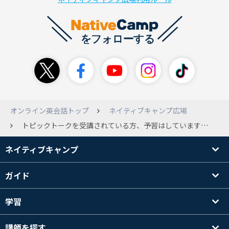
オンライン英会話トップ
ネイティブキャンプ広場
トピックトークを受講されている方、予習はしていますか？ 現在トピックトークの後半の方を受講しているのですが、知らない英単語が多くなってきてロープレまで進めないことが増えてきました。 単語の意味を英語で理解してその場で作文できる瞬発力も身につけたいと言う思いと、ロープレやディスカッションの方が英会話の練習になるから作文は作っておいてサクサク進めたい思いがあり予習をしようか迷っています。 そこで皆さんどのように受講しているか知りたいです。よろしくお願いします。
ネイティブキャンプ
ガイド
学習
講師を探す