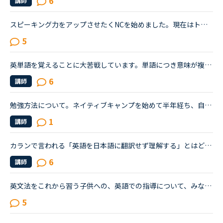
6
講師
スピーキング力をアップさせたくNCを始めました。現在はトピックトークを中心にレッスンを受けています。予習なしでは話せる気がしないので、レッスン前に一通り教材に目を通し、何をどう話すか考えています。が...
5
英単語を覚えることに大苦戦しています。単語につき意味が複数個あり、全て覚える必要はないというのは理解しています。単語の意味を1つ覚えてそこからイメージすることが大事だと聞きましたが、それでは対応でき...
6
講師
勉強方法について。ネイティブキャンプを始めて半年経ち、自分の話しやすい話題やある程度必要とされる会話は出来るようになりました。日本人講師を含め数人の先生からは君のスキルはgood enough、じゅうぶんコミ...
1
講師
カランで言われる「英語を日本語に翻訳せず理解する」とはどういうことですか？私自身はカラン1からはじめ、今はカラン5に入ったところです。聞きたいのは●英語のまま理解できているのか？日本語に翻訳してしまっ...
6
講師
英文法をこれから習う子供への、英語での指導について、みなさん、どう思われますか？私は、説明そのものを英語で行うのは、少なくとも中学校の文法の範囲が一通り終わらないと、なかなか厳しいのではないかと思...
5