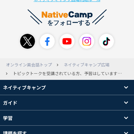
オンライン英会話トップ
ネイティブキャンプ広場
トピックトークを受講されている方、予習はしていますか？ 現在トピックトークの後半の方を受講しているのですが、知らない英単語が多くなってきてロープレまで進めないことが増えてきました。 単語の意味を英語で理解してその場で作文できる瞬発力も身につけたいと言う思いと、ロープレやディスカッションの方が英会話の練習になるから作文は作っておいてサクサク進めたい思いがあり予習をしようか迷っています。 そこで皆さんどのように受講しているか知りたいです。よろしくお願いします。
ネイティブキャンプ
ガイド
学習
講師を探す