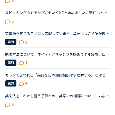
5
スピーキング力をアップさせたくNCを始めました。現在はトピックトークを中心にレッスンを受けています。予習なしでは話せる気がしないので、レッスン前に一通り教材に目を通し、何をどう話すか考えています。が...
5
英単語を覚えることに大苦戦しています。単語につき意味が複数個あり、全て覚える必要はないというのは理解しています。単語の意味を1つ覚えてそこからイメージすることが大事だと聞きましたが、それでは対応でき...
6
講師
勉強方法について。ネイティブキャンプを始めて半年経ち、自分の話しやすい話題やある程度必要とされる会話は出来るようになりました。日本人講師を含め数人の先生からは君のスキルはgood enough、じゅうぶんコミ...
1
講師
カランで言われる「英語を日本語に翻訳せず理解する」とはどういうことですか？私自身はカラン1からはじめ、今はカラン5に入ったところです。聞きたいのは●英語のまま理解できているのか？日本語に翻訳してしまっ...
6
講師
英文法をこれから習う子供への、英語での指導について、みなさん、どう思われますか？私は、説明そのものを英語で行うのは、少なくとも中学校の文法の範囲が一通り終わらないと、なかなか厳しいのではないかと思...
5