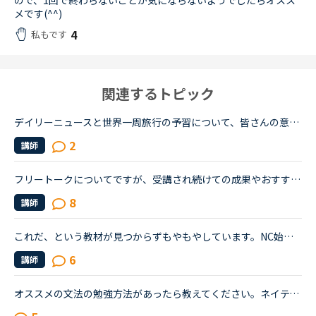
ので、1回で終わらないことが気にならないようでしたらオスス
メです(^^)
4
私もです
関連するトピック
デイリーニュースと世界一周旅行の予習について、皆さんの意見をお聞きしたく、トピックを作成させていただきます。基本的な文法については、ある程度中高時代の知識が残っており、今までは復習を兼ねつつSIDE by...
2
講師
フリートークについてですが、受講され続けての成果やおすすめの受講方法、気をつけていることあれば教えていただけないでしょうか。これからはアウトプットも鍛えたいので、フリートークを受講する機会を増やし...
8
講師
これだ、という教材が見つからずもやもやしています。NC始めて2ヶ月の若手社会人です。いわゆる受験英語はしっかりやりましたが、読み書きはできた当時もリスニング&amp;スピーキングはさっぱりでした。英語を忘...
6
講師
オススメの文法の勉強方法があったら教えてください。ネイティブキャンプを初めて半年ほど経つものです。（２４歳 女）目的は海外の友達と話せるようになりたい。日常会話をマスターしたと思い始めました。レベ...