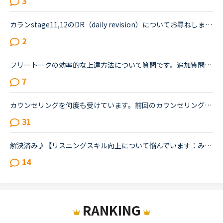
3
カランstage11,12のDR（daily revision）についてお尋ねします。決まりでは、４P（paragraph）分戻るということになっていますが、各種exercise,手紙のwrighting方法のparagraphなどが、そのなかにカウントされて...
2
フリートークの効率的な上達方法について質問です。追加質問の為、コメントに投稿致しました。私はこれまで、Callan、SIDE by SIDE、文法等インプット中心の教材で約1年ほど受講してきましたが、今後はフリートー...
7
カウンセリングを何度も受けています。前回のカウンセリングでは 出身について話す をやってくださいと言われました。 今回のカウンセリングでは 入門を side by sideを など。 毎回、カウンセリングを受ける...
31
解決済み♪【リスニングスキル向上について悩んでいます：みなさんどのように学習していますか。】●私の英語力私は、「聞こえない」ことが課題だと考えているTOEIC600コースを中心に受講中のもうすぐ40歳です。・T...
14
RANKING