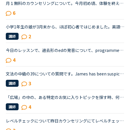
月１無料のカウンセリングについて。今月初め頃、体験を終えて正式に入会しました。小１の子供ですが、プリスクールに通っていたのでそこそこ話せます。が、子供なので果してどこまで文法など理解しているのかわ...
6
小学1年生の娘が3月末から、ほぼ初心者ではじめました。英語に興味はあったけれど、色んな事情で通学の英会話に行く事が出来ず、もしオンラインで娘が合えば…と気軽にはじめて数ヶ月。受け放題、という割に、月10...
2
講師
今日のレッスンで、過去形のedの発音について、programmedやbeamedのようにmのあとにedが続く場合は、最後の部分は（ｂ）のように発音すると先生が説明し、programmed(b)とチャットボックスに書き入れ、プログラ...
4
文法の中級の39についての質問です。James has been suspicious about Andrew's strange behavior lately.James「 Frankly, I don't know why you are still going to that farm. You were only going there for ...
3
講師
「広場」の中の、ある特定のお気に入りトピックを探す時、何か良い工夫ありませんか？この「広場」好きです。皆さんの勉強の工夫や疑問解消等など、いつも参考にさせてもらっています。その中でも「このトピック...
4
講師
レベルチェックについて昨日カウンセリングにてレベルチェックを受けました。レベル7段階のうちレベル3だと言われちょっとショックを受けています。1年以上やってこのレベルなんだと。そしてカウンセラーの方に今...