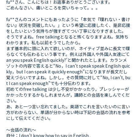
fu**さん、こんにちは！お返事ありがとうございます。
ごめんなさい、痛いところを突いちゃって。。。
fu**さんのコメントにもあったように「本気で『喋れない・書け
ない』状況を突破したい。」という希望に応援したく、是非応援
をしたいという気持ちが強すぎてつい丁寧になりすぎました。
そうですよね。free talkingとなると怖くなりますよね。気持ち
わかります。私も以前そうでしたから。
まず基本的に頭に入れて欲しいのが、ネイティブ並みに長文で喋
らなくても伝わるという事です。例えば外国人や外国人友達に‘C
an you speak English quickly?’と聞かれたとします。カランメ
ゾットの内容で答えると“No，I can't speak speak English quic
kly，but I can speak it quickly enough”になりますが長文だし
覚えづらいですよね。しかし，その質問に対して“No, I can’t, bu
t I can speak enough”でも十分伝わります。
初めてのfree talking は少し不安がかかったり，プレッシャーが
かかったりするかもしれませんが，講師との会話を楽しんでくだ
さい。
あ、あと一つ言い忘れてました。英語でこれを言いたいのに言い
方がわからない、単語が分からない時は下記の会話の流れを参考
にして伝えてください。
〜会話の流れ〜
自分：I don’t know how to say in English .