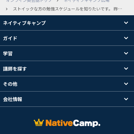
オンライン英会話トップ
ネイティブキャンプ広場
ストイックな方の勉強スケジュールを知りたいです。 昨日からネイティブキャップ再開しました。 本気で「喋れない・書けない」状況を打破したいと思っています。 どうか、我こそはストイックと言う方、スケジュール教えてください。 （ストイック基準は、私以上ですので、ほぼ全員の方が当てはまると思われます。）
ネイティブキャンプ
ガイド
学習
講師を探す
その他
会社情報