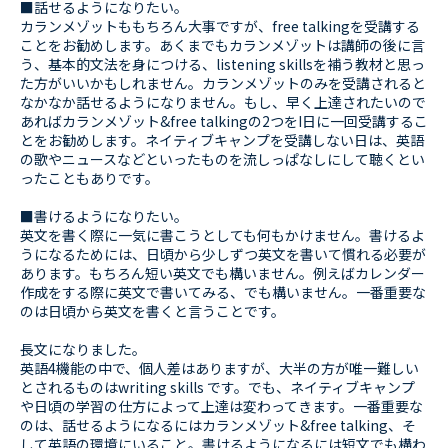
■話せるようになりたい。
カランメゾットももちろん大事ですが、free talkingを受講する
ことをお勧めします。あくまでもカランメゾットは講師の後に言
う、基本的文法を身につける、listening skillsを補う教材と思っ
た方がいいかもしれません。カランメゾットのみを受講されると
なかなか話せるようになりません。もし、早く上達されたいので
あればカランメゾット&free talkingの2つをI日に一回受講するこ
とをお勧めします。ネイティブキャンプを受講しない日は、英語
の歌やニュースなどといったものを流しっぱなしにして聴くとい
ったこともありです。
■書けるようになりたい。
英文を書く際に一気に書こうとしても何もかけません。書けるよ
うになるためには、日頃から少しずつ英文を書いて慣れる必要が
あります。もちろん短い英文でも構いません。例えばカレンダー
作成をする際に英文で書いてみる、でも構いません。一番重要な
のは日頃から英文を書くと言うことです。
長文になりました。
英語4機能の中で、個人差はありますが、大半の方が唯一難しい
とされるものはwriting skills です。でも、ネイティブキャンプ
や日頃の学習の仕方によって上達は変わってきます。一番重要な
のは、話せるようになるにはカランメゾット&free talking、そ
して英語の環境にいること。書けるようになるには短文でも構わ