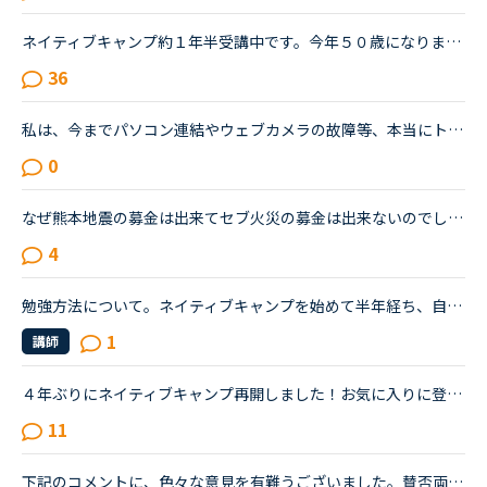
ネイティブキャンプ約１年半受講中です。今年５０歳になりました若い頃から英語を話せる事に憧れていましたが子育てや仕事に追われ始められずにいました。ある日、おっとりしたパートの同僚が突然来店した外国人...
36
私は、今までパソコン連結やウェブカメラの故障等、本当にトラブルがいっぱいで・・・でも、ネイティブキャンプの方々から、たった一度も気分の悪い対応を受けたことがありません。買ったばかりのウェブカメラ故...
0
なぜ熊本地震の募金は出来てセブ火災の募金は出来ないのでしょうか？以前別の方が立てたトピックで <a href="https://nativecamp.net/user/message-board/detail/842" target="_blank">https://nativecamp.net/user/message-board/detail/842</a> セブの火災について <a href="http://www.sunstar.com.ph/cebu/loca..." target="_blank">http://www.sunstar.com.ph/cebu/loca...</a>
4
勉強方法について。ネイティブキャンプを始めて半年経ち、自分の話しやすい話題やある程度必要とされる会話は出来るようになりました。日本人講師を含め数人の先生からは君のスキルはgood enough、じゅうぶんコミ...
1
講師
４年ぶりにネイティブキャンプ再開しました！お気に入りに登録していた講師との再会について。前回の履歴を引き継げるため、お気に入り講師の登録も残っていて、まだ講師を続けていらっしゃる方ばかりでうれしく...
11
下記のコメントに、色々な意見を有難うございました。賛否両論があり、気付いた事があります。 私は昨年、１１／１６～トライレッスンを始めたので、今年に入るまで いつでも充分満足するほどレッスンを受けられ...