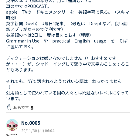
英語の本は（簡単なもの）月に1冊読むこと。
車の中ではPODCAST。
apple TVの ドキュメンタリーを 英語字幕で見る。（スキマ
時間）
英字新聞（web）は毎日1記事。（最近は DeepLなど、良い翻
訳アプリがあるので便利です）
英単語の本は2日に一度は目をとおす（程度）
Grammar in Use や practical English usage を そば
に置いておく。
ディクテーションは嫌いなのでしません（←おすすめです
が・・・）が、シャドーイングして頭の中で文字おこしをするこ
ともあります。
それでも、NYで話されるような速い英語は わっかりません
（＾＾；
公用語として使われている国の人々とは問題ないレベルになって
います。
8
私もです
No.0005
20/11/30 (月) 06:04
Su****