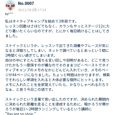
No.0007
20/11/30 (月) 17:14
Ke***
私はネイティブキャンプを始めて3年弱です。
レッスン回数はさほどでもなく、カランもやっとステージ12にた
どり着いたくらいなのですが、とにかく毎日続けることはしてき
ました。
ストイックというか、レッスンで出てきた語彙やフレーズが気に
なると深堀りしてしまい、ネットで調べているとあっという間に
1時間くらい過ぎてしまいます。
自分の中にすとんと落ちる言い回しや説明があると、どこで見つ
けたかもう一度探すのが嫌なのでそのままコピーペーストでネイ
ティブキャンプのメモのなかにどんどん入れていき、メモのペー
ジが44ページになりました。ちょっと時間はかかりますが、検索
でそれらしい単語を入れると大体必要な個所にヒットします。
メモに入れたことを全部覚えていたら、かなりしゃべれるだろう
なぁ、と思う今日この頃です。
ストイックという言葉で思い出したのですが、決められた期間内
に決められた距離を走ることを達成するために、暗かろうが寒か
ろうが毎日1～2時間ランニングしているという講師に
”You are so stoic.”