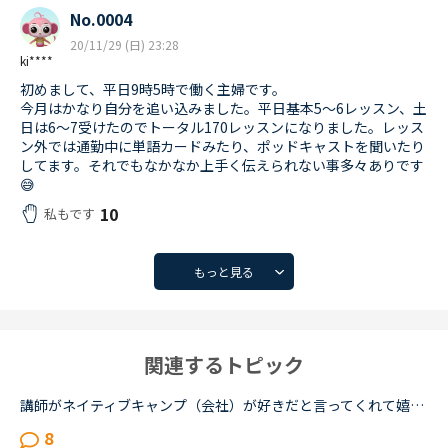
No.0004
20/11/29 (日) 23:28
ki****
初めまして、平日9時5時で働く主婦です。
今月はかなり自分を追い込みました。平日基本5〜6レッスン、土
日は6〜7受けたのでトータル170レッスンになりました。レッス
ン外では通勤中に単語カードみたり、ポッドキャストを聞いたり
してます。それでもなかなか上手く伝えられない事多々ありです
😅
10
私もです
もっと見る
関連するトピック
講師がネイティブキャンプ（会社）が好きだと言ってくれて嬉しかったです。ネイティブキャンプに入会してから５ケ月の間お世話になっている大好きな講師が言うにはネイティブキャンプはこれまで働いたESL（第二言...
8