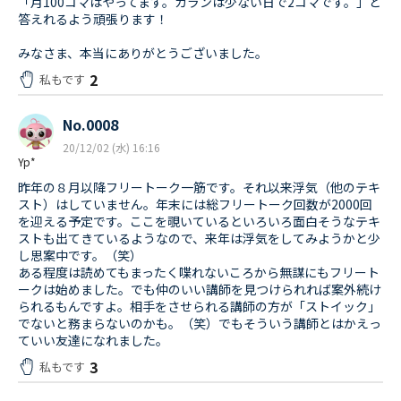
「月100コマはやってます。カランは少ない日で2コマです。」と
答えれるよう頑張ります！
みなさま、本当にありがとうございました。
2
私もです
No.0008
20/12/02 (水) 16:16
Yp*
昨年の８月以降フリートーク一筋です。それ以来浮気（他のテキ
スト）はしていません。年末には総フリートーク回数が2000回
を迎える予定です。ここを覗いているといろいろ面白そうなテキ
ストも出てきているようなので、来年は浮気をしてみようかと少
し思案中です。（笑）
ある程度は読めてもまったく喋れないころから無謀にもフリート
ークは始めました。でも仲のいい講師を見つけられれば案外続け
られるもんですよ。相手をさせられる講師の方が「ストイック」
でないと務まらないのかも。（笑）でもそういう講師とはかえっ
ていい友達になれました。
3
私もです