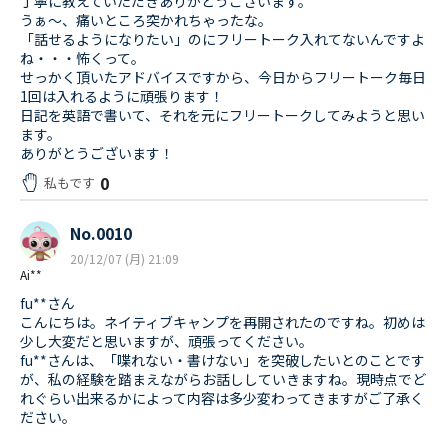
丁寧に教えていただきありがとうございます。
うぁ～、痛いところ突かれちゃったな。
「話せるようになりたい」のにフリートーク入れてないんですよ
ね・・・怖くって。
せっかく頂いたアドバイスですから、今日からフリートーク毎日
1回は入れるように頑張ります！
日記を英語で書いて、それを元にフリートークしてみようと思い
ます。
ありがとうございます！
0
私もです
No.0010
20/12/07 (月) 21:09
Ai**
fu**さん
こんにちは。ネイティブキャンプを再開されたのですね。初めは
少し大変だと思いますが、頑張ってください。
fu**さんは、「喋れない・書けない」を突破したいとのことです
が、私の経験を踏まえながらお話ししていきますね。現時点でど
れぐらい出来るかによって内容は多少変わってきますがご了承く
ださい。