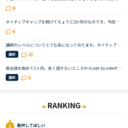
9
ネイティブキャンプを続けてちょうど2か月のものです。今回久しぶりにTOEICを受けて前回は615点でしたので、ネイティブキャンプを初めて少しは伸びているを期待していたのですが、590点と下がっておりました。や...
6
講師のレベルについてとても気になっております。ネイティブキャンプをはじめて3年です。文法と発音の基礎から始めてきたおかげで、段々と言いたいことを表現でき、先生の話していることもほぼ理解できるようにな...
21
講師
英会話を始めて1ヶ月。全く話せないところからside by sideの1が終わり、2に入ったところです。文法や単語は中学2年生程度の知識しかないうえ、それすら完璧には使えません。予習復習に１日約3時間かけていること...
5
講師
RANKING
勘弁してほしい