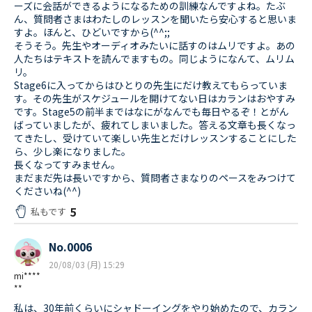
ーズに会話ができるようになるための訓練なんですよね。たぶ
ん、質問者さまはわたしのレッスンを聞いたら安心すると思いま
すよ。ほんと、ひどいですから(^^;;
そうそう。先生やオーディオみたいに話すのはムリですよ。あの
人たちはテキストを読んでますもの。同じようになんて、ムリム
リ。
Stage6に入ってからはひとりの先生にだけ教えてもらっていま
す。その先生がスケジュールを開けてない日はカランはおやすみ
です。Stage5の前半まではなにがなんでも毎日やるぞ！とがん
ばっていましたが、疲れてしまいました。答える文章も長くなっ
てきたし、受けていて楽しい先生とだけレッスンすることにした
ら、少し楽になりました。
長くなってすみません。
まだまだ先は長いですから、質問者さまなりのペースをみつけて
くださいね(^^)
5
私もです
No.0006
20/08/03 (月) 15:29
mi****
**
私は、30年前くらいにシャドーイングをやり始めたので、カラン