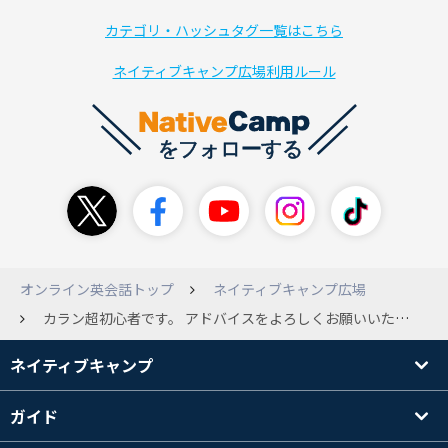
カテゴリ・ハッシュタグ一覧はこちら
ネイティブキャンプ広場利用ルール
オンライン英会話トップ
ネイティブキャンプ広場
カラン超初心者です。 アドバイスをよろしくお願いいたします。 こちらでの投稿を拝見していると、講師の言う答えをシャドーイングするのが best のようですが、私にはその感じが今一つよくわかりません。 私にはシャドーイングはとても難易度が高いのです。 相手の言うことを聞きながら自分自身も話し続けるわけですよね。 何がなんだかわからなくなりそうです。 今は、講師の答えに頼らず自力で答えるようにしていますが、長い文章になるともたついて講師の答えに追いつかれ、自分が何を話しているのかわからなくなってしまいます。 復習にはかなりの時間をかけていますが、オーディオのようになめらかに話すことはできず、モゴモゴとした回答になります。 皆さんがおっしゃるようなシャドーイングをするにはどうしたらよいのでしょうか。
ネイティブキャンプ
ガイド