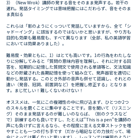
3）（New Wrok）講師の発する音をそのまま発声する。若干の
遅れ。発話タイミングでは意味把握にはこだわらず、音をそのま
ま真似る
これらは「影のようにくっついて発話していますから、全て「シ
ャドーイング」に該当するのではないかと思いますが、やり方も
目的も効果も難易度も、すべて異なります（全部、私の英語学習
においては効果ありました）。
難易度・効果ともに、1）はとても高いです。1の行為をわたしな
りに分解してみると「質問の意味内容を理解し、それに対する回
答を、短期的に記憶した質問文で使用される単語等と、文法知識
などの貯蔵された長期記憶を使って組み立て、発声器官を適切に
動かし発話する。このとき外部の音声も併せて認識し、それとの
違い（発音、冠詞、前置詞など）を把握し修正する」となりま
す。まじ忙しい！難しくないわけない！
オススメは、一気にこの複雑性の中に飛び込まず、ひとつか2つ
のスキルを磨くことに集中することです。音を聞いて（リスニン
グ）そのまま発話するのが難しいのならば、（別のクラスなど
で）訓練するのも良いですし、たとえば”This is a pen”を講師の
声にも負けずに言えるなら、その程度に言える文章ストックを増
やすことも一つの打ち手です（だから暗記などの力技だって、場
合によっては悪くないと思います）。レッスンでは練習のように