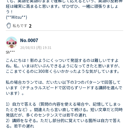
ても、英語を英語のままで理解して応えるという、英語の反射神
経は確実に高まると思います。ぜひぜひ、一緒に頑張りましょ
う！
(**Mitsu**)
2
私もです
No.0007
20/08/03 (月) 19:31
Sh***
こんにちは！影のようにくっついて発話するのは難しいですよ
ね。私、いまはだいぶんできるようになってきたと思いますが、
ここまでくるのに300年くらいかかったような気がしています。
私の場合カランでは、だいたい以下の3つのパターンで回答して
います（ナチュラルスピードで区切らずリードする講師を選んで
います）。
1）自力で答える（質問の内容を使える場合や、記憶してしまっ
たときなど）。間違えたら言い直して続ける。短い文章だと同時
発話だが、多くのセンテンスでは若干の遅れ
2）講師をなぞる。ただし部分的に覚えている箇所は自力で答え
る。若干の遅れ