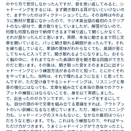
のやり方で苦労しなかったんですが、昔を思い返してみると、シ
ャドーイングをするには、まず聞き取れる耳がないといけないの
で、まずやったのはディクテーションでした。その当時は今のよ
うに教材が豊富になかったので、ラジオ英会話の最初のスクリプ
トのない部分で、書き取りをしていましたが、解答がないので、
何度も何度も自分で納得できるまで繰り返して聞くしかなくて、
それが良かったんだと思います。実際、本当に飽きるまで同じ文
章を聞いていると、パッと聞き取れる瞬間があったんです。それ
を繰り返していると、単語の意味がわからなくても、英語が音と
してちゃんと入ってきて、聞き取れるようになりました。おそら
く脳の中に、それまでなかった英語の音を聞き取る回路ができた
のだと思います。その後は、聞き取った音をそのまま口に出すシ
ャドーイングという練習方法があるのだと知って、とにかくそれ
をやってました。当時は、それで喋れるようになる！と思ってた
んですが、ただ受け身でやるシャドーイングは、リスニングと発
音の強化にはなっても、文章を組み立てる本当の意味でのアウト
プットの練習にはならないことを、身を以て実感しました。
で、出会ったのがカランですが、シャドーイングをするにして
も、自分の頭の中で文章を組み立てる意識をすれば、アウトプッ
トのいい訓練になるなと感じています。ただ、確かにリスニング
力も、シャドーイングのスキルもないと、なかなか最初はつらい
だろうなと思います。でも、これはもう練習なので、やればやっ
ただけ力がつきます。うまくシャドーイングができなかったとし