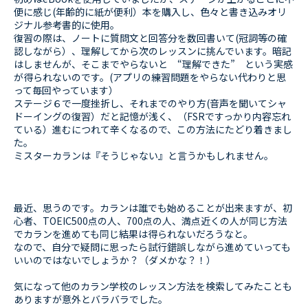
便に感じ(年齢的に紙が便利）本を購入し、色々と書き込みオリ
ジナル参考書的に使用。
復習の際は、ノートに質問文と回答分を数回書いて(冠詞等の確
認しながら）、理解してから次のレッスンに挑んでいます。暗記
はしませんが、そこまでやらないと “理解できた” という実感
が得られないのです。(アプリの練習問題をやらない代わりと思
って毎回やっています）
ステージ６で一度挫折し、それまでのやり方(音声を聞いてシャ
ドーイングの復習）だと記憶が浅く、（FSRですっかり内容忘れ
ている）進むにつれて辛くなるので、この方法にたどり着きまし
た。
ミスターカランは『そうじゃない』と言うかもしれません。
最近、思うのです。カランは誰でも始めることが出来ますが、初
心者、TOEIC500点の人、700点の人、満点近くの人が同じ方法
でカランを進めても同じ結果は得られないだろうなと。
なので、自分で疑問に思ったら試行錯誤しながら進めていっても
いいのではないでしょうか？（ダメかな？！）
気になって他のカラン学校のレッスン方法を検索してみたことも
ありますが意外とバラバラでした。