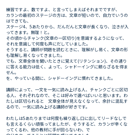
練習ですよ、数ですよ、と言ってしまえばそれまでですが、
カランの最初のステージの方は、文章が短いので、自力でいうの
はできても、
ステージ4、5あたりから、だんだんと文章が長くなり、泣きが入
ってきます。無理！と。
その頃からチャンク(文章の一区切り)を意識するようになって、
それを意識して何度も声にだしていました。
そうすると、講師が問題を読むときに、理解がし易く、文章の形
も理解し易くなってきました。
でも、文章全体を聞いたときに覚えて(リテンション)、その通り
に答える能力は低く、よって、シャドーイングに頼らざるを得ま
せん。
を、やっている間に、シャドーイングに慣れてきました。
講師によって、一文を一気に読み上げる人、チャンクごとに区切
る人、それぞれなので、そこは好みで選べばいいと思います。わ
たしは区切られると 文章全体が見えなくなって、余計に混乱す
るので、一気に読み上げる講師が好きです。
わたしは5あたりまでは何度も繰り返し口に出してリードなしで
も言えるくらい頑張ってましたが、そうするど、カランが辛くな
ってくるわ、他の教材に手が回らないわ、で