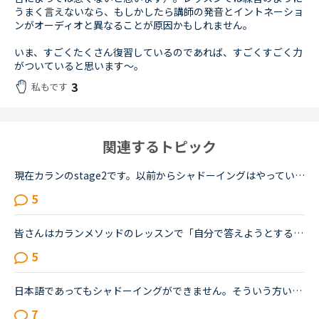
うまく言えないなら、もしかしたら講師の発音とイントネーショ
ンがオーディオと異なることが原因かもしれません。
いま、すごくたくさん復習しているのであれば、すごくすごく力
がついていると思います〜。
3
私もです
関連するトピック
現在カランのstage2です。以前からシャドーイングはやっていて、先に話してくれる先生だとその先生が話し始めたすぐ後に続いて話すことは出来るのですが、本日カランであたった先生は、質問後に私の回答を待つ先...
5
皆さんはカランメソッドのレッスンで「自分で答えようとする」と「シャドーイングに徹する」のどちらの方針で臨んでいますか？（特にNew WordsよりDaily Revisionの場合）私は「自分で答えようとする」のほうなの...
5
日本語であってもシャドーイングができません。そういう方いらっしゃいますか？カランStage2です。New Workで、Yes/No疑問文であれば、どのように回答すればよいかは一意に決まるのでよいのですが、open question...
7