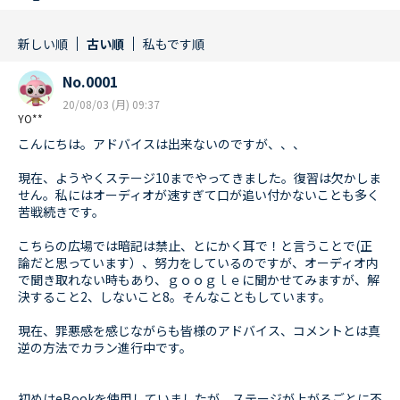
新しい順
古い順
私もです順
No.0001
20/08/03 (月) 09:37
YO**
こんにちは。アドバイスは出来ないのですが、、、
現在、ようやくステージ10までやってきました。復習は欠かしま
せん。私にはオーディオが速すぎて口が追い付かないことも多く
苦戦続きです。
こちらの広場では暗記は禁止、とにかく耳で！と言うことで(正
論だと思っています）、努力をしているのですが、オーディオ内
で聞き取れない時もあり、ｇｏｏｇｌｅに聞かせてみますが、解
決すること2、しないこと8。そんなこともしています。
現在、罪悪感を感じながらも皆様のアドバイス、コメントとは真
逆の方法でカラン進行中です。
初めはeBookを使用していましたが、ステージが上がるごとに不