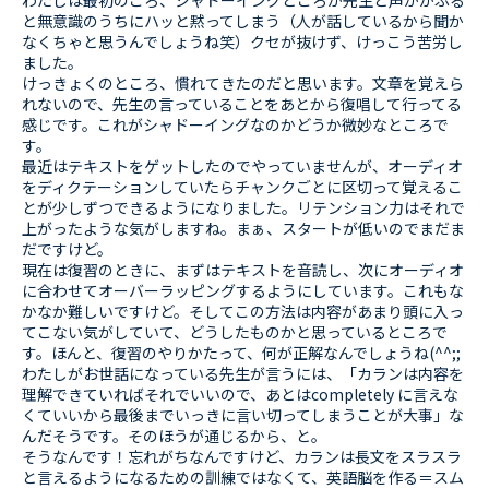
わたしは最初のころ、シャドーイングどころか先生と声がかぶる
と無意識のうちにハッと黙ってしまう（人が話しているから聞か
なくちゃと思うんでしょうね笑）クセが抜けず、けっこう苦労し
ました。
けっきょくのところ、慣れてきたのだと思います。文章を覚えら
れないので、先生の言っていることをあとから復唱して行ってる
感じです。これがシャドーイングなのかどうか微妙なところで
す。
最近はテキストをゲットしたのでやっていませんが、オーディオ
をディクテーションしていたらチャンクごとに区切って覚えるこ
とが少しずつできるようになりました。リテンション力はそれで
上がったような気がしますね。まぁ、スタートが低いのでまだま
だですけど。
現在は復習のときに、まずはテキストを音読し、次にオーディオ
に合わせてオーバーラッピングするようにしています。これもな
かなか難しいですけど。そしてこの方法は内容があまり頭に入っ
てこない気がしていて、どうしたものかと思っているところで
す。ほんと、復習のやりかたって、何が正解なんでしょうね(^^;;
わたしがお世話になっている先生が言うには、「カランは内容を
理解できていればそれでいいので、あとはcompletely に言えな
くていいから最後までいっきに言い切ってしまうことが大事」な
んだそうです。そのほうが通じるから、と。
そうなんです！忘れがちなんですけど、カランは長文をスラスラ
と言えるようになるための訓練ではなくて、英語脳を作る＝スム