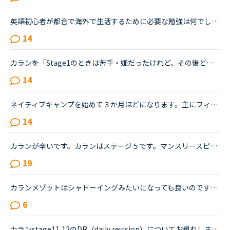
英語初心者が都合で海外で生活するために必要な勉強は何でしょうか？恥ずかしながら、20年ほど英語からは遠ざかってきました。ほぼしゃべれません。現在カランSTAGE1から始めSTAGE3に入ったところです。こちらは...
14
カランを「Stage1のときは苦手・嫌だったけれど、その後どんどん好きになっていた／楽しくなっていった」方のお話を伺ってみたいです。いつも楽しく、共感しながらNC広場を拝見しています。カランを受講したく、1...
14
ネイティブキャンプを始めて３か月ほどになります。主にフィリピン人講師の方とレッスンしていますが、私はリスニングが全然できません。何を言われているのか、聞かれているのか、わからず理解できず、レッスン...
14
カランが辛いです。カランはステージ５です。マンスリースピーキングテストは毎回５か６です。オンライン英会話は1年前に他社で入会し、カランに惹かれてNCへ転校（？）しました。最初は死ぬほど緊張していたレッ...
19
カランメゾットはシャドーイングみたいになっても良いのですか？現在、カランをステージ5までやっている者です。ある先生からシャドーイングの要領でやるようにとアドバイスを受けてから、カランメソッドでは基本...
6
カランstage11,12のDR（daily revision）についてお尋ねします。決まりでは、４P（paragraph）分戻るということになっていますが、各種exercise,手紙のwrighting方法のparagraphなどが、そのなかにカウントされて...