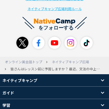
ネイティブキャンプ広場利用ルール
オンライン英会話トップ
ネイティブキャンプ広場
皆さんはレッスン前に予習しますか？ 最近、文法の中上級、デイリーニュース、ディスカッション等を受けていますが だんだん内容が難しくなってきて予習がないと不安でレッスンが受けられません。 というか予習していかないとレッスン内容が「これ何？」の質問ばかりになりそうで。 みなさまは予習していますか？ した方が良い、しない方が良い等ありますか？（もちろん教材や個人差あると思いますが） 予習してからレッスンを受けた方が良いのか、 ぶっつけ本番でいった方が効果あるのか、 どうなんだろう？と最近思っているところです。 ちなみに予習に１番時間がかかるのはトピックトークです。 事前に新しい単語を使った文章を作文して書きだしておきます。 レッスン中はメモを見ないで話すようにしています。 他にも質問の回答もあらかじめある程度考えておきます。 この予習に３０分〜１時間くらいかかることもあります。 デイリーニュースも目を通して、分からない単語を調べて 内容を理解してからレッスンを受けるようにしています。 分からない部分があれば、レッスン中に先生に聞きます。 ５min はほとんど事前準備はしないで （単語確認、決まり文句の確認等で５分くらい） 復習メインです。 予習４割、レッスン２割、復習４割 みたいになっています。 もっとレッスンが受けられるレベルのものを選択すべきなのかどうか迷っています。 みなさまはどんな感じでレッスンを受けられているのかと思い、質問しました。
ネイティブキャンプ
ガイド
学習