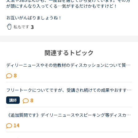
文法やSBSなんかも、一度目を通してから受けています。その方
が頭にすんなり入ってくる…気がするだけかもですけど！
お互いがんばりましょうね！
3
私もです
関連するトピック
ディリーニュースやその他教材のディスカッションについて質問致します。実は、昨日初めてネイティブキャンプを利用し、ディリーニュースの初級レベルを受けました。いきなりつまづいては、先生はもとより自分自...
8
フリートークについてですが、受講され続けての成果やおすすめの受講方法、気をつけていることあれば教えていただけないでしょうか。これからはアウトプットも鍛えたいので、フリートークを受講する機会を増やし...
8
講師
《追加質問です》デイリーニュースやスピーキング等ディスカッションが含まれる教材のレッスンについて質問です。最近はデイリーニュースを受講しておりますが、レッスン前にディスカッションの質問に対する回答...
14