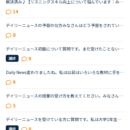
解決済み♪【リスニングスキル向上について悩んでいます：みなさんどのように学習していますか。】●私の英語力私は、「聞こえない」ことが課題だと考えているTOEIC600コースを中心に受講中のもうすぐ40歳です。・T...
14
デイリーニュースの予習の仕方みなさんはどう予習をされているか気になりまして、ご相談させてください。簡単な会話等はできるようになっており、カランStage9から段々と難しくなり先生に相談したところデイリー...
8
デイリーニュース初級について質問です。まだ受けたことないのですが、興味があります。カウンセラーさんにも興味のある記事でやることをおすすめされました。その時は先月、先々月のマンスリースピーキングテス...
9
講師
Daily News変わりましたね。私は以前はいろいろな教材に手を出していましたが、今はほぼDaily Newsしか受講していません。英検の作文と2次試験対策にディスカッションパートが役に立ちそうなので。また、単純に英...
9
デイリーニュースの授業の受け方を教えてください。みなさんオーディオを聞いている間、カメラをオンにしていると、なんだか、先生の表情や自分の表情など、なんだか気が散りませんか？あの雰囲気を皆さんどうし...
3
デイリーニュースを受けている方に質問です。私は大学1年生で、ネイティブキャンプは初めてまだひと月足らずの初心者です。一応英語系の学問をしていて、今月受けたスピーキングテストは6でした。普段は、できる...
8
講師