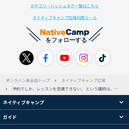
カテゴリ・ハッシュタグ一覧はこちら
ネイティブキャンプ広場利用ルール
オンライン英会話トップ
ネイティブキャンプ広場
予約でしか、レッスンを受講できない、 という講師は、本当にいるのですか？ また、その講師は フィリピン、アメリカ合衆国など、 いろんな国にそれぞれ、 予約でだけレッスンを受講できる、 という講師がいるのですか？ その、予約でだけレッスンを 受講できる講師のレッスンを、 受けてみたいので、 このトピックを作成しました。 さらに、その講師の名前、国を 教えて頂けると幸いです。 よろしくお願いします。
ネイティブキャンプ
ガイド