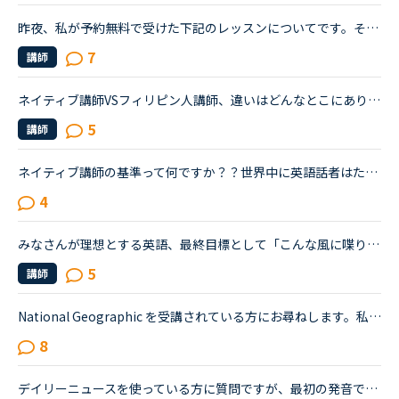
昨夜、私が予約無料で受けた下記のレッスンについてです。その講師はレッスンの進め方が威圧的と言うか命令形で、ネイティブキャンプでは珍しいタイプの講師でした(少なくとも私は他にお目にかかったことがないで...
7
講師
ネイティブ講師VSフィリピン人講師、違いはどんなとこにありますか？いつもはフィリピン人講師を予約して週3-4回受けています。アメリカ人の友達からフィリピン人講師にお金を使うならネイティブ講師を予約して正...
5
講師
ネイティブ講師の基準って何ですか？？世界中に英語話者はたくさんいて、それぞれの地域で色々な言い回しや発音があるとは思いますが、ネイティブキャンプでの「ネイティブ講師」の基準ってあるのでしょうか？先...
4
みなさんが理想とする英語、最終目標として「こんな風に喋りたい」と思う英語はどんな(だれの)英語ですか？私は、アメリカアクセントとイギリスRPの中間くらいの英語がよいな、とぼんやり考えていたのですが、最...
5
講師
National Geographic を受講されている方にお尋ねします。私はNC入会して約1年半、メインで受講しているのはカランメソッドで、ほぼ毎日受講しています。それ以外には不定期で、世界一周旅行、TOEIC600、スタサプ...
8
デイリーニュースを使っている方に質問ですが、最初の発音でアメリカ音声とイギリス音声どっち使ってますか？フィリピン人の先生だと「アメリカ音声でいい？」と聞かれることが多いのでいつもアメリカ音声オンリ...