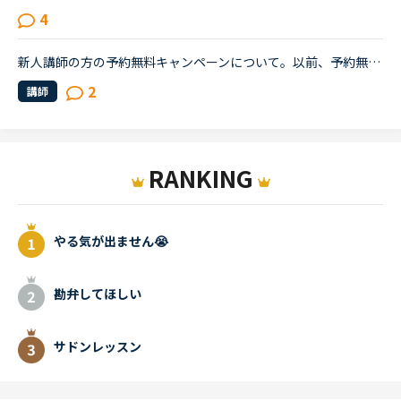
4
新人講師の方の予約無料キャンペーンについて。以前、予約無料で、何度か授業をとって、とても教え方のうまい先生だったので、また受けたいと思っています。ですが、いつも予約するとなると、かなりコストがかか...
2
講師
RANKING
やる気が出ません😭
勘弁してほしい
サドンレッスン