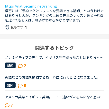
https://nativecamp.net/ranking
厳密には「予約でだけレッスンを受講できる講師」というわけで
はありませんが、ランキングの上位の先生のレッスン数と予約数
を比べてもらえば、様子がわかるかなと思います。
4
私もです
関連するトピック
ノンネイティブの先生で、イギリス発音だったことはありますか？この間、アフリカ系の女性の先生の授業を受けました。私は比較的アメリカ英語を今までに習ってきているので発音も完璧ではないですが、アメリカ英...
2
講師
英語などの言語を勉強する為、外国に行くことになりました。皆さんはどこの国に行くことをオススメしますか？やはり英語なので、アメリカ合衆国だと思います。
9
講師
アメリカ英語とイギリス英語。・・・違いがあるんだなと思いながらも、「自分はアメリカ英語を学びたい！」「イギリス英語の方が正当だ！」などと意識したことはありませんでした。先日、セルビアの先生のレッス...
7