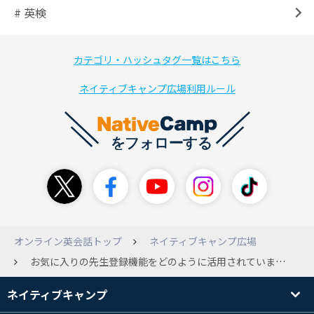
# 英検
カテゴリ・ハッシュタグ一覧はこちら
ネイティブキャンプ広場利用ルール
オンライン英会話トップ
ネイティブキャンプ広場
お気に入りの先生登録機能をどのように活用されていますか？ 「お気に入り」と「特にお気に入り」のパターンが欲しいと思うことないですか？ ★★★★ 私は「この先生、またレッスン受けたいな」と思うとお気に入りに登録します。 そうすると、結構な数の「お気に入り先生」が居ます。そして、今すぐレッスンの時に「あっ！空いてる！」と、すぐに飛び込めるのでありがたいです。 ただ、その「お気に入り」の先生の中でも、「特にお気に入り」の先生が何人かいらっしゃいます。この先生方は、予約してでも受けたい先生。予約しようと思うと、たくさんのお気に入り先生の中から探し出します。 （ABC順に並び替えて探します。が、これがまぁまぁ大変でして(^o^;) また、「いつでも良いけど、予約して受けたい！」と思う時、「特にお気に入り」先生のスケジュールを順番に開いてみて、私が可能な時間が空いていたら予約する、というような方法も、結構な労力でして(・.・;) ★★★ 長くなりすみません。 聞きたいのは ☆皆さんはお気に入りの登録をして、どのように活用されていますか？ ☆「特にお気に入り」先生を探し出す工夫、何かありますか？ です。 よろしくお願いします。
ネイティブキャンプ