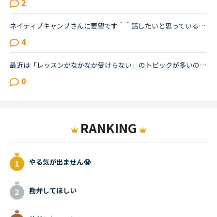
2
ネイティブキャンプさんに要望です＾＾話したいと思っている「取り込み中」の先生や、「5分以内にレッスン可能」状態の先生が「今すぐレッスン可能」になったら、目立つカラーでの通知がポップアップされるように...
4
最近は「レッスンがなかなか受けらない」のトピックが多いので、たまには講師についてのトピックを立てたいです。（講師が全員赤なので暇つぶしにここに来ました）みなさんがフィリピン人英語講師で理想とする先...
0
RANKING
やる気が出ません😭
勘弁してほしい