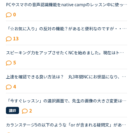
PCやスマホの音声認識機能をnative campのレッスン中に使っている方はいますか？もし、いたら、どのように使ったりしているか聞かせて頂けたら嬉しいです。私は現在、ネイティブキャンプを初めて、今までに240時...
0
「☆お気に入り」の反対の機能？があると便利なのですが・・・・（失礼だったらすみませんが、やはり相性があると思うので、あくまで自分の確認のためです）まだ始めたばかりで、まずはお気に入りの先生をたくさん...
13
スピーキング力をアップさせたくNCを始めました。現在はトピックトークを中心にレッスンを受けています。予習なしでは話せる気がしないので、レッスン前に一通り教材に目を通し、何をどう話すか考えています。が...
5
上達を確認できる良い方法は？ 丸3年間NCにお世話になり、毎日レッスンを楽しく続けています。教材はカラン、文法、フリートークの3つを中心に据えています。シニアの趣味でやっているので、検定の類いは受けた...
4
「今すぐレッスン」の選択画面で、先生の画像の大きさ変更はできませんか？★★★ スマホのアンドロイドのアプリで受講しています。昨日、アプリのアップデートをしてから、アプリ内が少し変わりました。そして、今...
2
講師
カランステージ5の以下のような「or が含まれる疑問文」があります。どういう場合にYes/Noがいるのかいらないのかをご存知の方がいらしたら教えてください。Do you think A or Bの場合は、Yes/No は不要と思った...