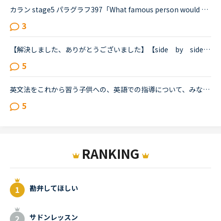
カラン stage5 パラグラフ397「What famous person would you most like to look like?」というQuestionについて教えてください。1)どういう意味でしょうか？「あなたが最も似ている有名人は？」という意味かと思...
3
【解決しました、ありがとうございました】【side by side ４より】すみません、感覚として全然分からない文章が出てきたのでどなたか教えていただけないでしょうか？レッスン中にも質問しましたが、英語での...
5
英文法をこれから習う子供への、英語での指導について、みなさん、どう思われますか？私は、説明そのものを英語で行うのは、少なくとも中学校の文法の範囲が一通り終わらないと、なかなか厳しいのではないかと思...
5
RANKING
勘弁してほしい
サドンレッスン