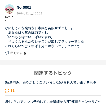
No.0001
20/04/11 (土) 16:19
Ta****
*
なにもそんな複雑な日本語を英訳せずとも…。
「あなたは人気の講師ですね」
「いつも予約でいっぱいですね」
「きょうなあなたのレッスンが取れてラッキーでした」
これくらいが言えれば十分ではないでしょうか^^;
6
私もです
関連するトピック
(解決済み、ありがとうございました)落ち込んでいますそもそも私が英語が出来ないのが悪いのですが先生と性格について話し合った時に、あなたはポジティブ？ネガティブ？と、聞かれたので、ネガティブと答えまし...
11
週4くらいでいつも予約していた講師から2回連続キャンセルされました。その先生はとても教えるのがうまいので評価もよく、ファンもついている感じですが、予約自体はほぼ私だけが一日一回いれている感じです。ご...