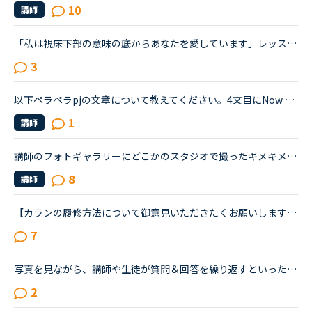
10
講師
「私は視床下部の意味の底からあなたを愛しています」レッスンの最後にほめられたので、思わず日本語で「あなたのおかげです。」と言った後、英語で「私が完璧にできたのは、あなたのレッスンがgoodだからです。...
3
以下ペラペラpjの文章について教えてください。4文目にNow with success comes challenge との文章があります。Nowは副詞、comes は自動詞の認識であり、本文の文法及び役し方がわかりません。ご教授のほどお願い...
1
講師
講師のフォトギャラリーにどこかのスタジオで撮ったキメキメの写真をよく見かけますが海外では自分のソロ写真をカメラマンに撮ってもらうのは一般的なんですかね？見てて恥ずかしいくらいキメてる写真もあったり...
8
講師
【カランの履修方法について御意見いただきたくお願いします】（現在ステージ６）１．カランで予習をしてはいけない、というのは文字情報無しで突然質問文を聞くことがリスニングの訓練になるからだと認識してお...
7
写真を見ながら、講師や生徒が質問＆回答を繰り返すといったコースはありますか？いくつかのコースを受講してみたのですが、どの英会話のコースも、基本的には・講師の方の後に続いてのリーディング・conversatio...
2