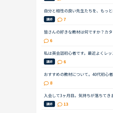
を終え、チャットのカウンセリング...
自分と相性の良い先生たちを、もっと
生の得意な教材、もしくはお気に入り
7
講師
キスト、はじめて」と言う先生との...
皆さんの好きな教材は何ですか？カタ
選んでレッスンを受けています。他の
6
徒に良いと思う教材を聞いています...
私は英会話初心者です。最近よくレッ
りました。紹介欄をよく読まず、対応
6
講師
も良い先生で、毎日でも受けたいく...
おすすめの教材について。40代初心
がらも、文法初級が終わり、中級に入
8
トークでどうにかゆっくりとですが...
入会して3ヶ月目。気持ちが落ちてき
は。英語は大学受験で勉強したのが最
13
講師
う憧れを実現させてやろうじゃないか..