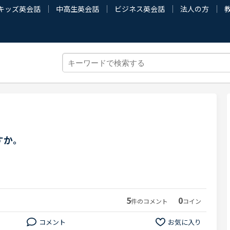
キッズ英会話
中高生英会話
ビジネス英会話
法人の方
、
すか。
5
0
件のコメント
コイン
コメント
お気に入り