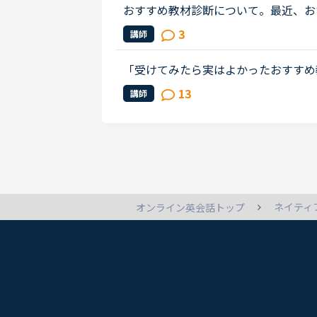
おすすめ教材診断について。最近、お
ンや、初心者コースしかでてきません
3
講師
１〜３ですよね。しかし、私は、マン..
「受けてみたら実はよかったおすすめ教材
クは、ちょこちょこと広場上で話題に
13
講師
があると思いませんか？受けてみた...
ネイティ
オンライン英会話トップ