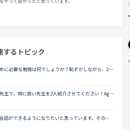
をやって良かったと思っています。
連するトピック
T
めに必要な勉強は何でしょうか？恥ずかしながら、20
ほぼしゃべれません。現在カランSTAGE1から始めS
.
先生で、特に良い先生を2人紹介させてください！Age
日21:30時点です。1人目Name Marija Country
.
英会話ができるようになりたいと思っています。その後
きたいです。始めて2週目に入りました。初心者コース