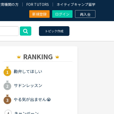
教育機関の方
FOR TUTORS
ネイティブキャンプ留学
新規登録
ログイン
再入会
トピック作成
RANKING
勘弁してほしい
サドンレッスン
やる気が出ません😭
キャンペーン
4