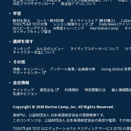
対応ブラウザダウンロード
英会話アプリについて
学習
教材を見る
コース・教材診断
オンラインストア (教材購入)
Call
TOEIC®L&R TEST対策
レッスン環境チェック
Daily News (デ
AIスピーキングテスト
AI発音トレーニング
Hey! Native Camp
ネ
ネイティブキャンプ留学
講師を探す
ランキング
みんなのレビュー
ネイティブスピーカーについて
カ
キャラクター先生について
その他
特典・キャンペーン
アンケート結果 / 会員様の声
Going Global
サポートセンター
会社情報
サイトマップ
運営会社
利用規約
特定商取引法
個人情報取
私達のビジョン
Copyright © 2026 Native Camp, Inc. All Rights Reserved.
英検®は、公益財団法人 日本英語検定協会の登録商標です。
このコンテンツは、公益財団法人 日本英語検定協会の承認や推奨、その他
TOEIC®L&R TEST はエデュケーショナル テスティング サービス (ETS) 