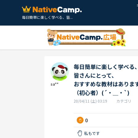
毎日簡単に楽しく学べる、皆...
毎日簡単に楽しく学べる
皆さんにとって、
おすすめな教材はありま
sa**
（初心者）(´・＿・`)
20/04/11 (土) 03:19
カテゴリ
0
私もです