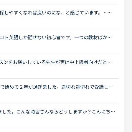
探しやすくなれば良いのにな、と感じています。・先
の教材を3つくらい太文字で表示してほしい。「このテ
コト英語しか話せない初心者です。一つの教材ばかり
教材が気になり、最近は先生に先生の好きな教材と生
スンをお願いしている先生が実は中上級者向けだと知
教材だけで絞り込んだ為に選んでしまいました。とて
者で始めて２年が過ぎました。途切れ途切れで受講しな
ります。二年前は一言も話せませんでしたが、フリー
ました。こんな時皆さんならどうしますか？こんにち
後の現在26歳です。英語喋れたら格好良いよな〜とい
.