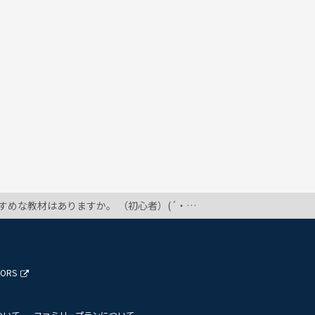
な教材はありますか。 （初心者）(´・＿・`)
TORS
ついて
ファミリープランについて