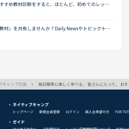
すすめ教材診断をすると、ほとんど、初めてのレッス
。初めてのレッスンや、初心者コースはだいたいLv
.
」を共有しませんか？Daily Newsやトピックトー
上がってきますが、中には受講者が少なさそうな教材
ブキャンプ広場
毎日簡単に楽しく学べる、 皆さんにとって、 おすすめ
ネイティブキャンプ
トップページ
新規会員登録
ログイン
再入会希望の方
FOR TU
ガイド
はじめての方へ
ご利用方法
レッスン回数無制限について
料金に