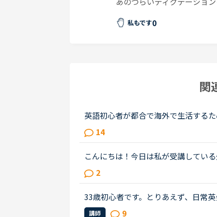
あのつらいディクテーション
0
私もです
関
英語初心者が都合で海外で生活するた
年ほど英語からは遠ざかってきました。
14
TAGE3に入ったところです。こちらは..
こんにちは！今日は私が受講している
とTotal Lessonは2020年8月2
2
SerbiaAge 36T..
33歳初心者です。とりあえず、日常
仕事にも活かしていけるよう続けてい
9
講師