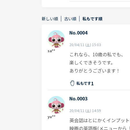
新しい順
古い順
私もです順
No.0004
20/04/11 (土) 15:03
sa**
これなら、10歳の私でも、
楽しくできそうです。
ありがとうございます！
1
私もです
No.0003
20/04/11 (土) 14:59
yu**
英会話はとにかくインプット
映画の英語版(メニューから