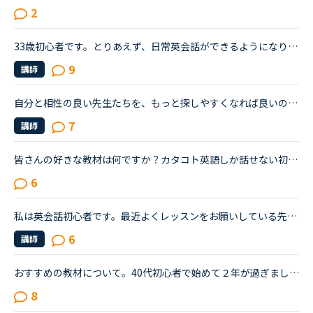
2
33歳初心者です。とりあえず、日常英会話ができるようになりたいと思っています。その後仕事にも活かしていけるよう続けていきたいです。始めて2週目に入りました。初心者コースを終え、チャットのカウンセリング...
9
講師
自分と相性の良い先生たちを、もっと探しやすくなれば良いのにな、と感じています。・先生の得意な教材、もしくはお気に入りの教材を3つくらい太文字で表示してほしい。「このテキスト、はじめて」と言う先生との...
7
講師
皆さんの好きな教材は何ですか？カタコト英語しか話せない初心者です。一つの教材ばかり選んでレッスンを受けています。他の教材が気になり、最近は先生に先生の好きな教材と生徒に良いと思う教材を聞いています...
6
私は英会話初心者です。最近よくレッスンをお願いしている先生が実は中上級者向けだと知りました。紹介欄をよく読まず、対応教材だけで絞り込んだ為に選んでしまいました。とても良い先生で、毎日でも受けたいく...
6
講師
おすすめの教材について。40代初心者で始めて２年が過ぎました。途切れ途切れで受講しながらも、文法初級が終わり、中級に入ります。二年前は一言も話せませんでしたが、フリートークでどうにかゆっくりとですが...
8