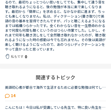
るので、最初ちょっとつらい思いをしてでも、集中して違う音を
聴き取れるようになると、後の勉強が本当に楽で楽しくなりま
す。最初から「簡単に」を求めると、なかなか前に進まず、ちっ
とも楽しくなりません。私は、ディクテーション(書き取り)で英
語の音の基本を習得できたんですが、パッと聴こえるようになる
までは結構つらかったです。全くわからない音を一生懸命わかる
まで何度も何度も聴くというのはつらい作業でした。しかし、そ
れまで何年も聴き流しをして全然聴き取れなかったのが、聴き取
れるようになった時の感動は今でも忘れません。その後は英語が
楽しく聴けるようになったので、あのつらいディクテーションを
やって良かったと思っています。
0
私もです
関連するトピック
英語初心者が都合で海外で生活するために必要な勉強は何でしょうか？恥ずかしながら、20年ほど英語からは遠ざかってきました。ほぼしゃべれません。現在カランSTAGE1から始めSTAGE3に入ったところです。こちらは...
14
こんにちは！今日は私が受講している先生で、特に良い先生を2人紹介させてください！AgeとTotal Lessonは2020年8月2日21:30時点です。1人目Name Marija Country SerbiaAge 36T...