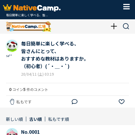
毎日簡単に楽しく学べる、皆...
毎日簡単に楽しく学べる、
皆さんにとって、
sa**
おすすめな教材はありますか。
（初心者）(´・＿・`)
20/04/11 (土) 03:19
0
5
コイン
件のコメント
私もです
新しい順
古い順
私もです順
No.0001