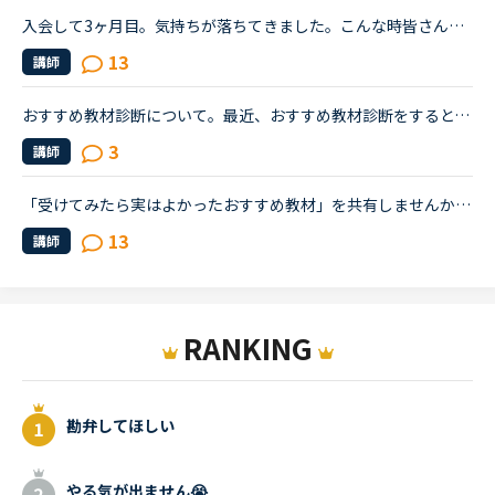
入会して3ヶ月目。気持ちが落ちてきました。こんな時皆さんならどうしますか？こんにちは。英語は大学受験で勉強したのが最後の現在26歳です。英語喋れたら格好良いよな〜という憧れを実現させてやろうじゃないか...
13
講師
おすすめ教材診断について。最近、おすすめ教材診断をすると、ほとんど、初めてのレッスンや、初心者コースしかでてきません。初めてのレッスンや、初心者コースはだいたいLv１〜３ですよね。しかし、私は、マン...
3
講師
「受けてみたら実はよかったおすすめ教材」を共有しませんか？Daily Newsやトピックトークは、ちょこちょこと広場上で話題に上がってきますが、中には受講者が少なさそうな教材があると思いませんか？受けてみた...
13
講師
RANKING
勘弁してほしい
やる気が出ません😭