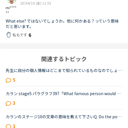
20/04/10 (金) 11:55
mi****
**
What else? ではないでしょうか。他に何かある？っていう意味
だと思います。
6
私もです
関連するトピック
先生に自分の個人情報はどこまで知られているものなのでしょうか？発音のレッスンで、一回でうまくできなかったチャプターがあったので違う先生で再度受講しました。その時に先生に「あ、一回やったのね？」と聞...
5
カラン stage5 パラグラフ397「What famous person would you most like to look like?」というQuestionについて教えてください。1)どういう意味でしょうか？「あなたが最も似ている有名人は？」という意味かと思...
3
カランのステージ10の文章の意味を教えて下さいQ. Do the police store files on known criminals to help them fight crime?A. Yes, the police store files on known criminals to help them fight crimeという...
3