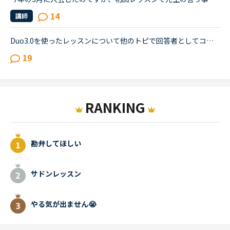
14
講師
Duo3.0を使ったレッスンについて他のトピで回答者としてコメントし、詳しく教えてとリクエストを頂いたのでシェアさせて頂きます。※Duoファンではありますが、関係者とか回しモンとかじゃありません。【目的】Duo...
19
RANKING
勘弁してほしい
サドンレッスン
やる気が出ません😭