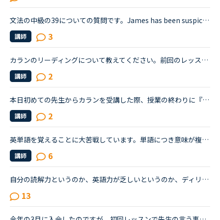
文法の中級の39についての質問です。James has been suspicious about Andrew's strange behavior lately.James「 Frankly, I don't know why you are still going to that farm. You were only going there for ...
3
講師
カランのリーディングについて教えてください。前回のレッスンでどこまで終わったかはメッセージに残されていますが、生徒が読めるメッセージと、講師側が読めるメッセージは違うのでしょうか？おそらく、講師側...
2
講師
本日初めての先生からカランを受講した際、授業の終わりに『難しかった？文章をマネするのが難しい気持ちはとてもわかるから、本当に偉いね！』と嬉しい言葉をかけていただきました。現在ステージ7fsrの途中なの...
2
講師
英単語を覚えることに大苦戦しています。単語につき意味が複数個あり、全て覚える必要はないというのは理解しています。単語の意味を1つ覚えてそこからイメージすることが大事だと聞きましたが、それでは対応でき...
6
講師
自分の読解力というのか、英語力が乏しいというのか、ディリーニュースやカランの長め文章でもそうなのですが、黙読しただけでは理解できないというか、字面だけ追って読んでいてもなかなか内容が理解できないと...
13
今年の3月に入会したのですが、初回レッスンで先生の言う事が全く聞き取れず、理解出来ずで｢YES｣｢ＮＯ｣しか言えずに愛想笑いをし終了。その恐ろしさと申し訳なさからその後全くレッスンを受けられずに昨日まで日...