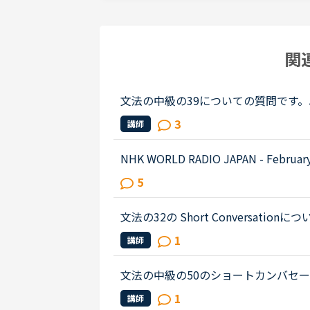
関
文法の中級の39についての質問です。James has 
ehavior lately.James「 Frankly, I don
3
講師
e only going there for ...
NHK WORLD RADIO JAPAN - February 27 (Podcast)0:54～1:49The Japanese government is
studying additional measures to prop
5
hard by the spread of a ne...
文法の32の Short Conversationについての
stracted by the street noises this ev
1
講師
t something, aren't...
文法の中級の50のショートカンバセーションについ
s law firm while he was busy having
1
講師
ot; Secretary &quot;He sai...