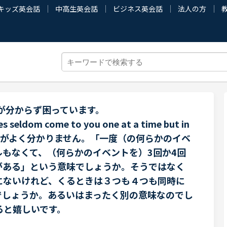
キッズ英会話
中高生英会話
ビジネス英会話
法人の方
が分からず困っています。
es seldom come to you one at a time but in
rs?の意味がよく分かりません。「一度（の何らかのイベ
ルもなくて、（何らかのイベントを）3回か4回
がある」という意味でしょうか。そうではなく
にないけれど、くるときは３つも４つも同時に
でしょうか。あるいはまったく別の意味なのでし
ると嬉しいです。