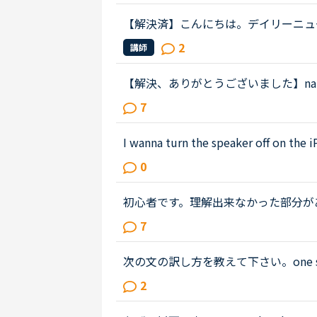
【解決済】こんにちは。デイリーニュース 「Leve
nity」 の第2パラグラフ、The small size of
2
講師
food becoming easier to eat...
【解決、ありがとうございました】nati
うしても分からないので教えてください★
7
TIONパラグラフCThere are three smal
I wanna turn the speaker off on the i
on the app.Very loud voice of tutors
0
earing voice of us...
初心者です。理解出来なかった部分があり、教えて
out Gabriella's birthday party. James
7
weekend.James How was t...
次の文の訳し方を教えて下さい。one sign fe
a href="https://nativecamp.net/tex
2
ps://nativecamp.net/textbook/page-detail/2/13004Th
page posted a clip detailing t...