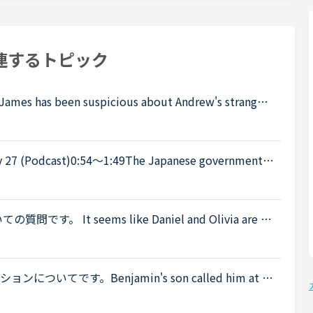
連するトピック
been suspicious about Andrew's strange b
't know why you are still going to that farm. You wer
 up the tourist industry and smaller businesses hit
質問です。 It seems like Daniel and Olivia are di
ening.Olivia What's the matter? You are thinking abou
てです。Benjamin's son called him at hi
 a meeting. Benjamin &quot;What did my son say?&qu