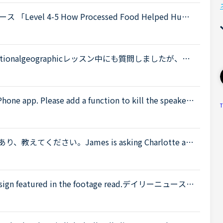
l 4-5 How Processed Food Helped Huma
 teeth in early humans can only be explained by
onalgeographicレッスン中にも質問しましたが、ど
誤字があったら申し訳ありませんFARTAL ATTRAC
...
Phone app. Please add a function to kill the speaker
T
 is coming from the speaker while tutors can not be h
ください。James is asking Charlotte ab
 When was Gabriella's birthday?Charlotte It was last
atured in the footage read.デイリーニュース <
tbook/page-detail/2/13004The" target="_blank">htt
e</a> Weather Channel's Instagram