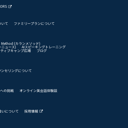
TORS
ついて
ファミリープランについて
an Method (カランメソッド)
イリーニュース)
AIスピーキングトレーニング
イティブキャンプ広場
ブログ
ウンセリングについて
 世界への挑戦
オンライン英会話体験談
扱いについて
採用情報