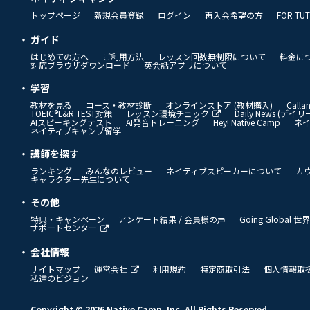
トップページ
新規会員登録
ログイン
再入会希望の方
FOR TU
ガイド
はじめての方へ
ご利用方法
レッスン回数無制限について
料金に
対応ブラウザダウンロード
英会話アプリについて
学習
教材を見る
コース・教材診断
オンラインストア (教材購入)
Call
TOEIC®L&R TEST対策
レッスン環境チェック
Daily News (デ
AIスピーキングテスト
AI発音トレーニング
Hey! Native Camp
ネ
ネイティブキャンプ留学
講師を探す
ランキング
みんなのレビュー
ネイティブスピーカーについて
カ
キャラクター先生について
その他
特典・キャンペーン
アンケート結果 / 会員様の声
Going Global
サポートセンター
会社情報
サイトマップ
運営会社
利用規約
特定商取引法
個人情報取
私達のビジョン
Copyright © 2026 Native Camp, Inc. All Rights Reserved.