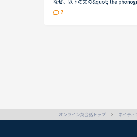
なぜ、以下の文の&quot; the phonograph, th
es and the motion picture camera&
7
けが、theのつかない複数で...
ネイティ
オンライン英会話トップ