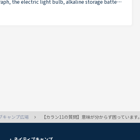
e electric light bulb, alkaline storage batteri
quot;の中の&quot;alkaline storage batteries&quot;だ
ブキャンプ広場
【カラン11の質問】意味が分からず困っています。 Do you find that troubles seldom come to you one at a time but in threes and fours?の意味がよく分かりません。「一度（の何らかのイベント）でひとつのトラブルもなくて、（
ネイティブキャンプ