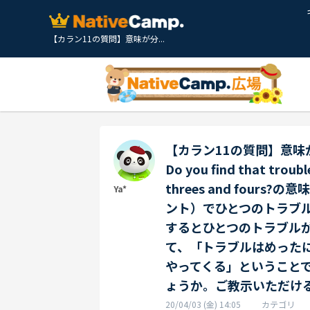
【カラン11の質問】意味が分...
【カラン11の質問】意味
Do you find that troubl
threes and fou
Ya*
ント）でひとつのトラブ
するとひとつのトラブル
て、「トラブルはめった
やってくる」ということ
ょうか。ご教示いただけ
20/04/03 (金) 14:05
カテゴリ