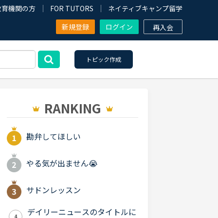
教育機関の方
FOR TUTORS
ネイティブキャンプ留学
新規登録
ログイン
再入会
トピック作成
RANKING
勘弁してほしい
やる気が出ません😭
サドンレッスン
デイリーニュースのタイトルに
4