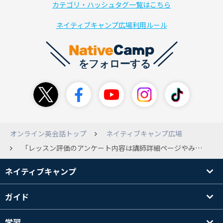
カテゴリ・ハッシュタグ一覧はこちら
ネイティブキャンプ広場利用ルール
オンライン英会話トップ
ネイティブキャンプ広場
「レッスン評価のアンケート内容は講師詳細ページやみんなのレビューページに反映される」とありますが、高評価でないものもきちんと反映されていますか？ 好意的な内容の時は反映されるのですが、逆の場合は反映されません。 （★1つで評価すると非表示とのことなので、わざと星の数は増やして回答するようにしていますが） 低評価のコメントも講師選択の際に参考になりますし（そういったコメントの内容を読んで、場合によってはその講師を避けられるので）、他の会員の方はいかがかなとお伺いしたく投稿いたします。
ネイティブキャンプ
ガイド
学習