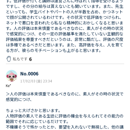
す。低評価が付くと講師は運営さんに呼ばれて指導を受けるよう
ですし、その分の給与は貰えないとも聞いています。また、先生
といっても、学生バイトやパートの人が半数を占め、かつネット
で顔が公開されているわけです。その状況で低評価をつけられ、
ネットで悪口を言われたら私なら精神的におかしくなると思いま
す。人の評価は本来慎重であるべきなのに、素人がその時の状況
で感覚的につけ、その一定の評価基準を満たしていない主観的な
評価結果を尊重すべきだというのは、非常に酷だし、評価の尺度
は多種であるべきだと思います。また、高評価を与え、人を育て
る方が、彼らのモチベーションも上がると思います。
6
私もです
No.0006
17/02/03 (金) 23:34
Ke*
＞人の評価は本来慎重であるべきなのに、素人がその時の状況で
感覚的につけ、
ちょっと大げさかと思います。
人物評価の素人である生徒に評価の機会を与えられてその能力の
範囲でそれに応じているだけです。
不機嫌そうで怖かったとか、要望を入れないで無視した、他の講