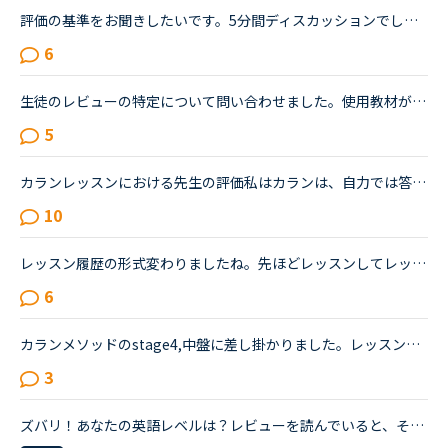
評価の基準をお聞きしたいです。5分間ディスカッションでしたが、最初の１文だけ、私の言った文章を直してタイプしてくれましたが、あとは、やめて何もしてくれませんでした。話したのは、半々くらいで、先生の会...
6
生徒のレビューの特定について問い合わせました。使用教材が表記されてどの生徒のレビューかが、より特定されやすいのでは、と問い合わせました。ネイティブキャンプ会員様サポートセンターです。会員様を混乱さ...
5
カランレッスンにおける先生の評価私はカランは、自力では答えられないので、シャドウイングしています。リードの上手な先生を選んでレッスンを受けますし、逆に、レビューを読んで待つタイプの先生だとわかると...
10
レッスン履歴の形式変わりましたね。先ほどレッスンしてレッスン履歴を見たら、レッスン直後にレビューしなくても後でレビューできるように形式変わりましたね。レビューし忘れたとかトピック上がってたので、改...
6
カランメソッドのstage4,中盤に差し掛かりました。レッスンの復習には、特にNEW WORK の復習でテキストとオーディオを利用しています。講師の質問がよく聞き取れないまま、講師のリードでやっと口伝えで回答して...
3
ズバリ！あなたの英語レベルは？レビューを読んでいると、そのレビュワーがどのくらいの英語レベルの方なのか知りたい時ってありませんか？レベルによって講師への評価が異なる事がありますよね？また講師を選ぶ...