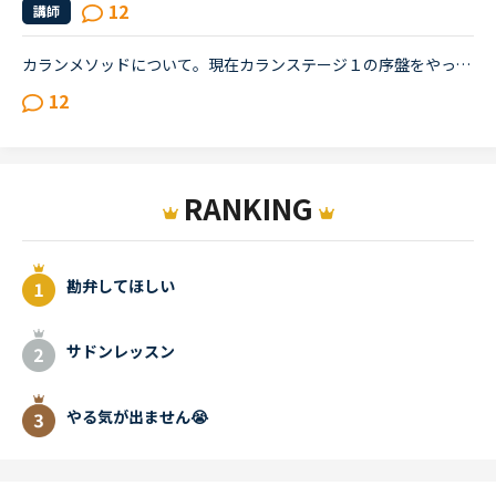
12
講師
カランメソッドについて。現在カランステージ１の序盤をやっているのですが、カウンセリングではカランのレッスンはほぼ復習的な内容をしめる、と聞いていたのですが現在お願いしている先生では復習の時間が全く...
12
RANKING
勘弁してほしい
サドンレッスン
やる気が出ません😭