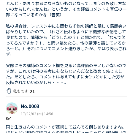
とんど…あまり参考にならないものとなってしまうのも致し方な
いのかもしれませんね。というか、その評価コメントも宣伝の一
部になっているのかな（苦笑）
私の場合は、レッスン中にも関わらず他の講師と話して馬鹿笑い
ばかりしていたので、（わざと伝わるように不機嫌な表情をして
見せたので、講師から「どうしたの？」と聞かれて、「なんで笑
ってるんですか？！」と問い詰めたら、他の講師と話しているか
ら～と。）それについてコメント送りましたが、やはり表示され
ず。
実際にその講師のコメント欄を見ると高評価のモノしかないので
すが、これでは何の参考にもならないんだなと改めて感じまし
た。だとしたら、コメントはあえてせずに★1つとかにした方が
反映されていいのかしら・・・。
21
私もです
No.0003
17/02/02 (木) 14:56
Ke*
同じ生徒さんのコメントが連続して並んでる例もありますよね。
ほとんどが他の生徒さんへの参考のレビューじゃなく講師向けの