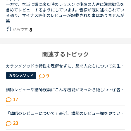
一方で、本当に頭に来た時のレッスンは後進の人達に注意勧告を
含めてレビューするようにしています。皆様が既に述べられてい
る通り、マイナス評価のレビューが記載された事はありませんが
笑
8
私もです
関連するトピック
カランメソッドの特性を理解せずに、騒ぐ人たちについて先生方のレビューを見ていると、カランの進め方について苦言を呈しているレビューが目立つように思いました。これについて、個人的には「それは、生徒の方...
9
カランメソッド
講師レビューや講師検索にこんな機能があったら嬉しい…①各レビューがどのコース（教材）を受講したのかが分かるアイコン表示。 教材ごとに絞り込んで表示できたらさらに◎②個人的なメッセージを非表示にする機能...
17
「講師のレビューについて」最近、講師のレビュー欄を見ていて、とても無責任なレビューが増えたように思います。「講師」の方々は、名前と動画を出して授業を教えているのに、評価する我々生徒側は匿名。評価す...
23