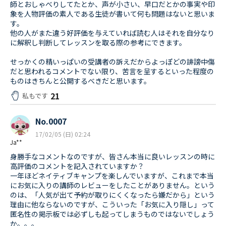
師とおしゃべりしてたとか、声が小さい、早口だとかの事実や印
象を人物評価の素人である生徒が書いて何も問題はないと思いま
す。
他の人がまた違う好評価を与えていれば読む人はそれを自分なり
に解釈し判断してレッスンを取る際の参考にできます。
せっかくの精いっぱいの受講者の訴えだからよっぽどの誹謗中傷
だと思われるコメントでない限り、苦言を呈するといった程度の
ものはきちんと公開するべきだと思います。
21
私もです
No.0007
17/02/05 (日) 02:24
Ja**
身勝手なコメントなのですが、皆さん本当に良いレッスンの時に
高評価のコメントを記入されていますか？
一年ほどネイティブキャンプを楽しんでいますが、これまで本当
にお気に入りの講師のレビューをしたことがありません。という
のは、「人気が出て予約が取りにくくなったら嫌だから」という
理由に他ならないのですが、こういった「お気に入り隠し」って
匿名性の掲示板では必ずしも起ってしまうものではないでしょう
か。。。