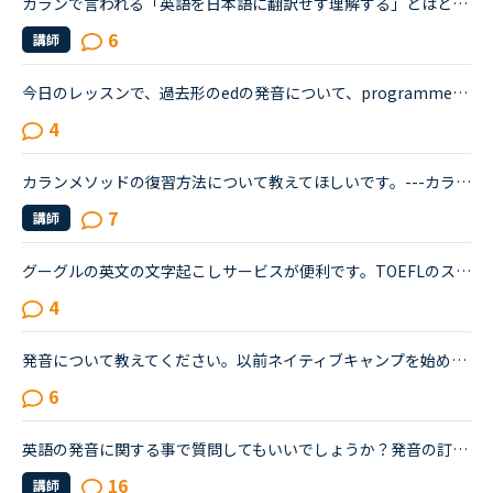
カランで言われる「英語を日本語に翻訳せず理解する」とはどういうことですか？私自身はカラン1からはじめ、今はカラン5に入ったところです。聞きたいのは●英語のまま理解できているのか？日本語に翻訳してしまっ...
6
講師
今日のレッスンで、過去形のedの発音について、programmedやbeamedのようにmのあとにedが続く場合は、最後の部分は（ｂ）のように発音すると先生が説明し、programmed(b)とチャットボックスに書き入れ、プログラ...
4
カランメソッドの復習方法について教えてほしいです。---カランメソッドを行っている方、復習はどのようにしていますか？本の巻末にあるRevision Exercise とか、grammar questionsとかどのように活用しています...
7
講師
グーグルの英文の文字起こしサービスが便利です。TOEFLのスピーキングパートなどで、自分が話したワード数が気になると思いますが、録音したものを書き起こすのはけっこう大変です。 ご存知の方もいらっしゃると...
4
発音について教えてください。以前ネイティブキャンプを始めたころ一度発音コースを受講しました。その際、SサウンドとSHサウンドの違いがわからず、熱心に指導されその違いを理解しました。（聞き分けはできませ...
6
英語の発音に関する事で質問してもいいでしょうか？発音の訂正を全くされないのも嫌ですし、かと言って、発音ばかり直されて.五分ディスカッションやトピックトーク等の質問に対する私の答えをサラっと流されるの...
16
講師