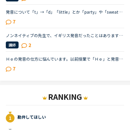
発音について「t」→「d」「little」とか「party」や「sweater」の「t」の発音を「d」っぽく言うという発音を指摘を受けるのですがやはり「d」っぽく発音しなくてはいけないのでしょうか？会話では意識していない...
7
ノンネイティブの先生で、イギリス発音だったことはありますか？この間、アフリカ系の女性の先生の授業を受けました。私は比較的アメリカ英語を今までに習ってきているので発音も完璧ではないですが、アメリカ英...
2
講師
Ｈｅの発音の仕方に悩んでいます。以前授業で「Ｈｅ」と発音したにも関わらず講師に「ＳｈｅじゃなくてＨｅだよ」と訂正されました。一度だけの出来事ですが、ずっと引っかかっていてＧｏｏｇｌｅ翻訳で自分の発...
7
RANKING
勘弁してほしい