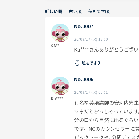
新しい順
古い順
私もです順
No.0007
20/03/17 (火) 13:00
SA**
Ku****さんありがとうござい
2
私もです
No.0006
20/03/17 (火) 05:01
Ku****
有名な英語講師の安河内先生
す事だとおっしゃっています
分の口から自然に出るぐらい
です。NCのカウンセラーに
ピックトークや5分間ディス