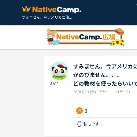
すみません。今アメリカに住...
すみません。今アメリカ
かのびません、、、
どの教材を使ったらいい
SA**
20/03/13 (金) 17:56
カテゴリ
2
私もです