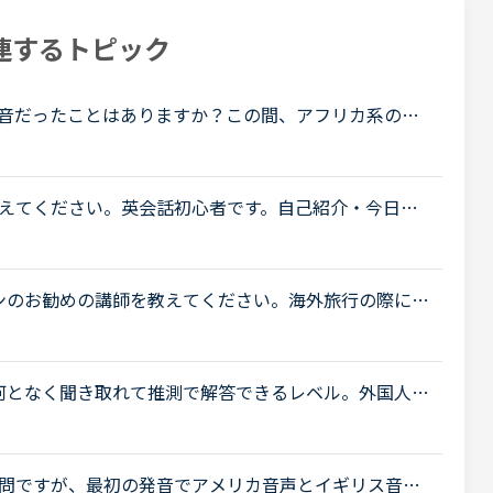
連するトピック
音だったことはありますか？この間、アフリカ系の女
較的アメリカ英語を今までに習ってきているので発音
えてください。英会話初心者です。自己紹介・今日何
る程度でリスニング・スピーキング共にまだまだ…と
.
ンのお勧めの講師を教えてください。海外旅行の際に自
対処できるような英語力を身に付けたいと思い入会し
グは何となく聞き取れて推測で解答できるレベル。外国人の
英語で会話が出来るようになりたくてNCに入りまし
..
問ですが、最初の発音でアメリカ音声とイギリス音声