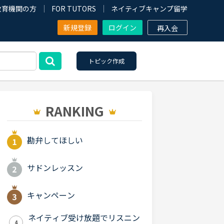
教育機関の方
FOR TUTORS
ネイティブキャンプ留学
新規登録
ログイン
再入会
トピック作成
RANKING
勘弁してほしい
サドンレッスン
キャンペーン
ネイティブ受け放題でリスニン
4