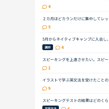
どっち使ってますか？フィリピン人の
4
多いのでいつもアメリカ音声オンリ...
２カ月ほどカランだけに集中してレッ
じ、カランをお休みして「文法、スピ
5
えています。仕事で英語を読み書き...
5月からネイティブキャンプに入会し
っています。マンスリースピーキング
4
講師
ところです。カウンセラーの方にCa...
スピーキングを上達させたい。スピー
ですか？自分の英語のレベルはTOEI
2
すが喋るとなると簡単な単語しか出...
イラストで学ぶ英文法を受けたことの
（初級〜中級）と幾つかのアウトプッ
9
とにかく楽しいので最近は５分間ディ..
スピーキングテストの結果はどのくら
トを受けてみました。今回は日常英会
4
学習方法