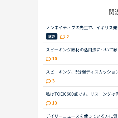
関
ノンネイティブの先生で、イギリス発
性の先生の授業を受けました。私は比
2
講師
も完璧ではないですが、アメリカ英...
スピーキング教材の活用法について教
してた？の問いかけに何とか答えられ
10
いうレベルです。海外旅行が好きなの..
スピーキング、5分間ディスカッショ
由に動き回れる、トラブルが起きても
3
ました。カウンセリングでレベルチ...
私はTOEIC600点です。リスニン
方と英語で話す恐怖をとり、そして、
13
た。そしてNC始めて2週間、毎日3コマ.
デイリーニュースを使っている方に質