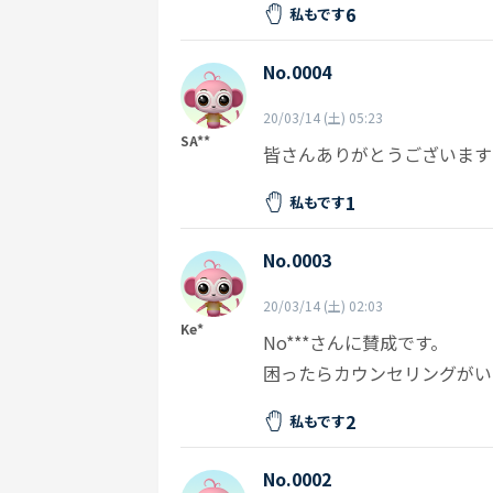
6
私もです
No.0004
20/03/14 (土) 05:23
SA**
皆さんありがとうございます
1
私もです
No.0003
20/03/14 (土) 02:03
Ke*
No***さんに賛成です。
困ったらカウンセリングがい
2
私もです
No.0002