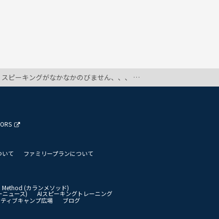
なかのびません、、、 どの教材を使ったらいいでしょうか？？
TORS
ついて
ファミリープランについて
an Method (カランメソッド)
イリーニュース)
AIスピーキングトレーニング
イティブキャンプ広場
ブログ