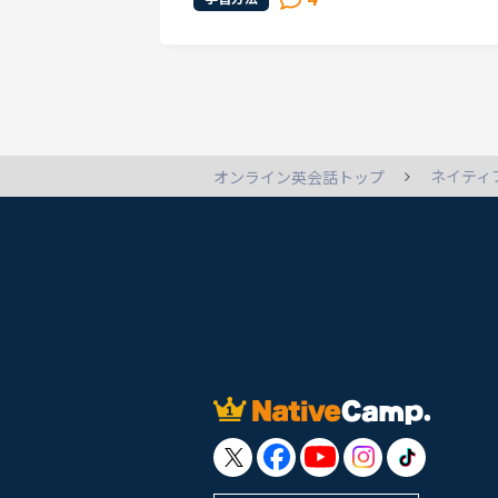
ベル９(前回より1アップ)でした。前...
ネイティ
オンライン英会話トップ