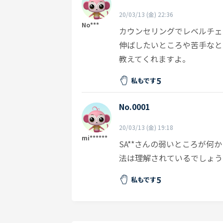
20/03/13 (金) 22:36
No***
カウンセリングでレベルチェ
伸ばしたいところや苦手なと
教えてくれますよ。
5
私もです
No.0001
20/03/13 (金) 19:18
mi******
SA**さんの弱いところが
法は理解されているでしょう
5
私もです