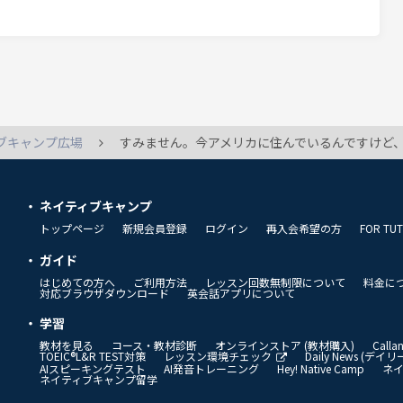
ブキャンプ広場
すみません。今アメリカに住んでいるんですけど、スピーキングがなか
ネイティブキャンプ
トップページ
新規会員登録
ログイン
再入会希望の方
FOR TU
ガイド
はじめての方へ
ご利用方法
レッスン回数無制限について
料金に
対応ブラウザダウンロード
英会話アプリについて
学習
教材を見る
コース・教材診断
オンラインストア (教材購入)
Call
TOEIC®L&R TEST対策
レッスン環境チェック
Daily News (デ
AIスピーキングテスト
AI発音トレーニング
Hey! Native Camp
ネ
ネイティブキャンプ留学