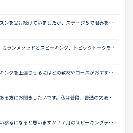
先生だと「アメリカ音声でいい？」と聞かれることが
スンを受け続けていましたが、ステージ５で限界を感
ーキング、ビジネス」にシフトチェンジをしようと考
、カランメソッドとスピーキング、トピックトークをや
のレベルは6。カランメソッドはステージ4が終了する
キングを上達させるにはどの教材やコースがおすすめ
C700後半ほどで、文法は大体できていると思います。で
ある方にお聞きしたいです。私は普段、普通の文法
ト教材を並行して受けています。喋る練習をするのが
.
い参考になると思いますか？７月のスピーキングテス
話ではレベル７(前回より１ダウン)、ビジネスではレ