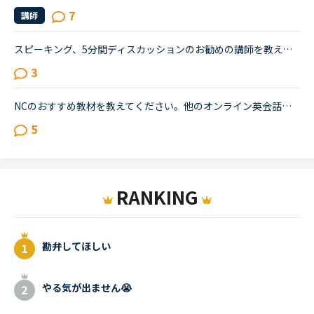
7
講師
スピーキング、5分間ディスカッションのお勧めの講師を教えてください。海外旅行の際に自由に動き回れる、トラブルが起きても対処できるような英語力を身に付けたいと思い入会しました。カウンセリングでレベルチ...
3
NCのおすすめ教材を教えてください。他のオンライン英会話は一年ほど受けていて、NCに入会してから一ヶ月が経とうとして居ます。ですが、いまいち教材選びがうまくできずにいます。教材を淡々と進めていくという...
5
RANKING
勘弁してほしい
やる気が出ません😭