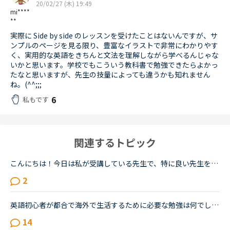
20/02/27 (木) 19:49
mi****
**
実際に Side by side のレッスンを受けたことはないんですが、サ
ンプルのページを見る限り、豊富なイラストで非常にわかりやす
く、実用的な英語をきちんと文法を理解しながら学べるんじゃな
いかと思います。学校でもこういう教科書で勉強できたらよかっ
たなと思いますが、先生の技量によっても違うかも知れません
ね。(^^;;;
6
私もです
関連するトピック
こんにちは！今日は私が受講している先生で、特に良い先生を2人紹介させてください！AgeとTotal Lessonは2020年8月2日21:30時点です。1人目Name Marija Country SerbiaAge 36T...
2
英語初心者が都合で海外で生活するために必要な勉強は何でしょうか？恥ずかしながら、20年ほど英語からは遠ざかってきました。ほぼしゃべれません。現在カランSTAGE1から始めSTAGE3に入ったところです。こちらは...
14