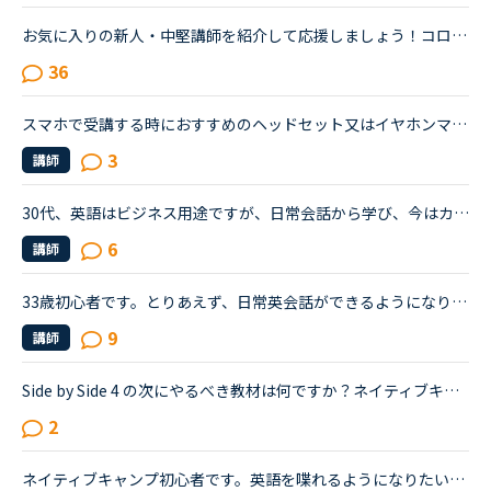
お気に入りの新人・中堅講師を紹介して応援しましょう！コロナ失職の影響等もあり、NCでは講師が5000人を超えたようです。生徒側もテレワーク等があり、人気ベテラン講師は連日予約で埋まりますが、その一方で新...
36
スマホで受講する時におすすめのヘッドセット又はイヤホンマイクはありますか?初めまして。トライアル期間が終わり、今日から正式にNCに入会した者です。普段はノートパソコンで受講しているのですが、無線Wi-Fi...
3
講師
30代、英語はビジネス用途ですが、日常会話から学び、今はカランと併用してます。日々慌ただしく講師が空くのを待っていられないのでだいたいは予約で授業を受けます。毎日新しい講師にチャレンジしようと試みて...
6
講師
33歳初心者です。とりあえず、日常英会話ができるようになりたいと思っています。その後仕事にも活かしていけるよう続けていきたいです。始めて2週目に入りました。初心者コースを終え、チャットのカウンセリング...
9
講師
Side by Side 4 の次にやるべき教材は何ですか？ネイティブキャンプを楽しく続けることができています。教材としてSide by Sideを使っているのでずっと興味を持ち続けることができたと思っています。昨日、Side b...
2
ネイティブキャンプ初心者です。英語を喋れるようになりたいと思い始めましたが全く文法とかもわからないものです。おすすめの教材は何がありますでしょうか？？side by sideがおすすめとよく聞きますが日本語訳...