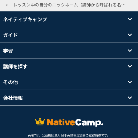
レッスン中の自分のニックネーム（講師から呼ばれる名前）はどのようにされていますか？ 私は自分の名前そのままにしているのですが「難しくてうまく発音できなくてごめんね」と謝られてしまい、こちらの方こそ申し訳ない気持ちになるとともにそこでレッスンが一時中断してしまうのももったいないなぁという気持ちになりました。 名前で呼ばれる事が多くニックネームらしいニックネームが今まで無かったので、本名からかけ離れたニックネームをつけてしまったらあまり馴染めないのでは？という心配もあります。 皆さんが講師の方々からどのように呼ばれているか、またもし同じように悩まれた事があればどのように対策したか教えてください。 よろしくお願いします。
ネイティブキャンプ
ガイド
学習
講師を探す
その他
会社情報
英検®は、公益財団法人 日本英語検定協会の登録商標です。