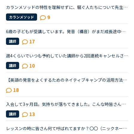
カランメソッドの特性を理解せずに、騒ぐ人たちについて先生方のレビューを見ていると、カランの進め方について苦言を呈しているレビューが目立つように思いました。これについて、個人的には「それは、生徒の方...
9
カランメソッド
6歳の子どもが受講しています。発音（構音）がまだ成長途中で、日本語でもカ行が上手く言えず、ほとんどタ行に聞こえてしまいます（構音障害の疑いあり）。英語でもやはりＣ,Kの音がTに近くなってしまいます。日...
17
講師
週4くらいでいつも予約していた講師から2回連続キャンセルされました。その先生はとても教えるのがうまいので評価もよく、ファンもついている感じですが、予約自体はほぼ私だけが一日一回いれている感じです。ご...
10
講師
【英語の発音をよくするためのネイティブキャンプの活用方法について】私は発音をよくしたいと考えています。そのためにネイティブキャンプをいかに活用してそれができるのか悩んおり、皆様のご意見・体験談を教...
18
入会して3ヶ月目。気持ちが落ちてきました。こんな時皆さんならどうしますか？こんにちは。英語は大学受験で勉強したのが最後の現在26歳です。英語喋れたら格好良いよな〜という憧れを実現させてやろうじゃないか...
13
講師
レッスンの時に皆さん何て呼ばれてますか？〇〇（ニックネームのみ）〇〇さんMiss 〇〇Mrs.〇〇Ms.〇〇Mr〇〇私は前は〇〇さんだったのが最近Miss〇〇と呼ばれます講師の方はいつもバラバラです