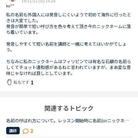
19/11/12 (火) 15:24
ko**
私の名前も外国人には発音しにくいようで初めて海外に行ったと
きは大変でした。
発音が簡単で短い呼び方を色々考えて頂き今のニックネームに落
ち着いています。
発音しやすくて短い名前を講師と一緒に考えてはいかがでしょ
う。
ちなみに私のニックネームはフィリピンでは有名な石鹸の名前ら
しくてチョット違和感があるねと言われていますが、まあ変な意
味じゃなければ良しとしています。
1
私もです
関連するトピック
名前の呼ばれ方について。レッスン開始時に名前(orニックネーム)で呼んでほしいか、さん付けで呼ばれたいか聞かれるかと思いますが皆さんはどちらにしていますか？私は名前呼び捨てで呼んで貰っています。さん付...
2
講師