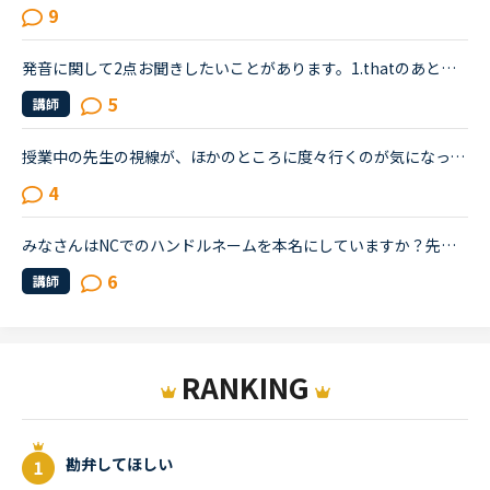
9
発音に関して2点お聞きしたいことがあります。1.thatのあとにthのものが来ると発音が難しいくて、0.5倍速で聴いてもどう発音しているのがよくわらなく、発音のコツを聞きたいです。例えば、Callan7pp511if we say...
5
講師
授業中の先生の視線が、ほかのところに度々行くのが気になってしまう。他の人は気にしないのか知りたい。皆さんは授業中、特に、生徒であるこちらが話しているときに、先生がほかの方をチラチラ見る（ほかの講師...
4
みなさんはNCでのハンドルネームを本名にしていますか？先ほどカランレッスンで「あなたの下の名前は？」「あなたの苗字は？」(Stage5です)という質問が出てきました。前回の復習だったのでいつも通りそれぞれ本...
6
講師
RANKING
勘弁してほしい